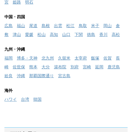
宮
姫路
明石
中国・四国
広島
福山
尾道
島根
出雲
松江
鳥取
米子
岡山
倉
敷
津山
愛媛
松山
高知
山口
下関
徳島
香川
高松
九州・沖縄
福岡
博多・天神
北九州
久留米
太宰府
飯塚
佐賀
長
崎
佐世保
熊本
大分
湯布院
別府
宮崎
延岡
鹿児島
姶良
沖縄
那覇国際通り
宮古島
海外
ハワイ
台湾
韓国