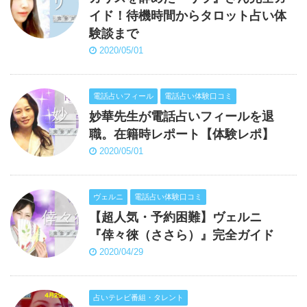
イド！待機時間からタロット占い体
験談まで
2020/05/01
電話占いフィール
電話占い体験口コミ
妙華先生が電話占いフィールを退
職。在籍時レポート【体験レポ】
2020/05/01
ヴェルニ
電話占い体験口コミ
【超人気・予約困難】ヴェルニ
『倖々徠（ささら）』完全ガイド
2020/04/29
占いテレビ番組・タレント