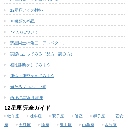
12星座とその性格
10種類の惑星
ハウスについて
惑星同士の角度「アスペクト」
実際に占ってみる（見方・読み方）
相性診断をしてみよう
運命・運勢を見てみよう
当たるプロの占い師
西洋占星術 用語集
12星座 完全ガイド
牡羊座
牡牛座
双子座
蟹座
獅子座
乙女
座
天秤座
蠍座
射手座
山羊座
水瓶座