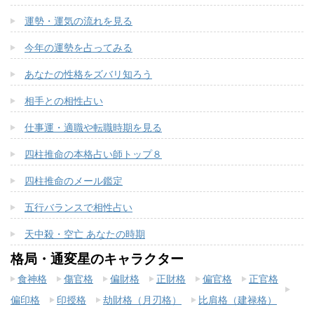
運勢・運気の流れを見る
今年の運勢を占ってみる
あなたの性格をズバリ知ろう
相手との相性占い
仕事運・適職や転職時期を見る
四柱推命の本格占い師トップ８
四柱推命のメール鑑定
五行バランスで相性占い
天中殺・空亡 あなたの時期
格局・通変星のキャラクター
食神格
傷官格
偏財格
正財格
偏官格
正官格
偏印格
印授格
劫財格（月刃格）
比肩格（建禄格）