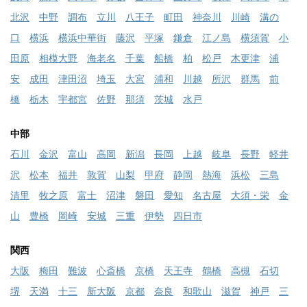
北沢
中野
調布
立川
八王子
町田
神奈川
川崎
溝の
口
横浜
横浜中華街
藤沢
平塚
鎌倉
江ノ島
横須賀
小
田原
相模大野
海老名
千葉
船橋
柏
松戸
木更津
浦
安
成田
津田沼
埼玉
大宮
浦和
川越
所沢
群馬
前
橋
栃木
宇都宮
佐野
那須
茨城
水戸
中部
石川
金沢
富山
高岡
新潟
長岡
上越
岐阜
長野
軽井
沢
松本
福井
敦賀
山梨
甲府
静岡
熱海
浜松
三島
清里
牧之原
富士
沼津
磐田
愛知
名古屋
大須・栄
金
山
豊橋
岡崎
安城
三重
伊勢
四日市
関西
大阪
梅田
難波
心斎橋
京橋
天王寺
鶴橋
高槻
石切
堺
天満
十三
新大阪
京都
奈良
和歌山
滋賀
神戸
三