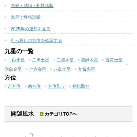
恋愛・結婚・相性診断
九星で性格診断
2025年の運勢を見る
引っ越しの方位を確認する
九星の一覧
一白水星
二黒土星
三碧木星
四緑木星
五黄土星
六白金星
七赤金星
八白土星
九紫火星
方位
吉方位
凶方位
方位取り
祐気取り
開運風水
カテゴリTOPへ