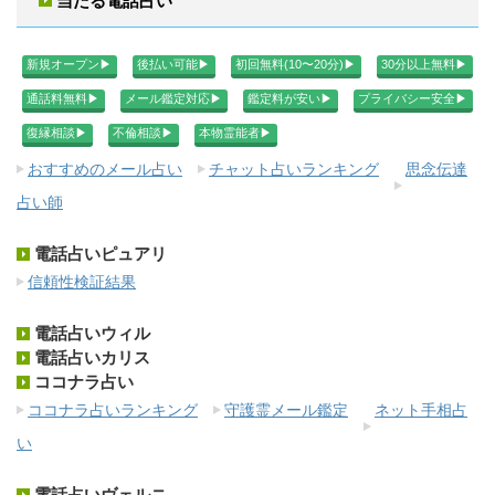
当たる電話占い
新規オープン▶︎
後払い可能▶︎
初回無料(10〜20分)▶︎
30分以上無料▶︎
通話料無料▶︎
メール鑑定対応▶︎
鑑定料が安い▶︎
プライバシー安全▶︎
復縁相談▶︎
不倫相談▶︎
本物霊能者▶︎
おすすめのメール占い
チャット占いランキング
思念伝達
占い師
電話占いピュアリ
信頼性検証結果
電話占いウィル
電話占いカリス
ココナラ占い
ココナラ占いランキング
守護霊メール鑑定
ネット手相占
い
電話占いヴェルニ