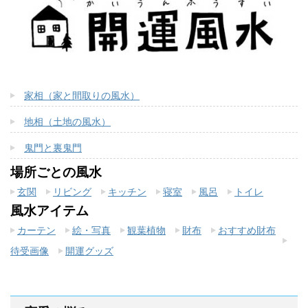
家相（家と間取りの風水）
地相（土地の風水）
鬼門と裏鬼門
場所ごとの風水
玄関
リビング
キッチン
寝室
風呂
トイレ
風水アイテム
カーテン
絵・写真
観葉植物
財布
おすすめ財布
待受画像
開運グッズ