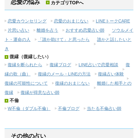
恋愛の悩み
カテゴリTOPへ
恋愛カウンセリング
恋愛のおまじない
LINEトークCARE
片思い占い
離婚を占う
おすすめ恋愛占い師
ソウルメイ
ト・運命の人
「誰か助けて」と思ったら
誰かと話したいと
き
復縁（復縁したい）
復縁を断られたら
復縁ブログ
LINE占いで恋愛相談
復
縁の歌（曲）
復縁のメール・LINEの方法
復縁占い体験
復縁の可能性について
復縁のおまじない
離婚した相手との
復縁
復縁が得意な占い師
不倫
W不倫（ダブル不倫）
不倫ブログ
当たる不倫占い師
その他の占い