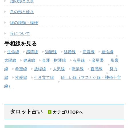
指の形と長さ
爪の形と硬さ
線の種類・模様
丘について
手相線を見る
生命線
感情線
知能線
結婚線
恋愛線
運命線
太陽線
健康線
金運・財運線
火星線
金星帯
影響
線
希望線
放縦線
人気線
職業線
直感線
努力
線
性愛線
引き立て線
珍しい線（マスカケ線・神秘十字
線）
タロット占い
カテゴリTOPへ