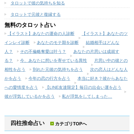
タロットで彼の気持ちを知る
タロットで元彼と復縁する
無料のタロット占い
【イラスト】あなたの運命の人診断
【イラスト】あなたのツ
インレイ診断
あなたのモテ期を診断
結婚相手はどんな
人？
その不倫略奪愛は叶う？
あなたの片思いは成就す
る？
今、あなたに想いを寄せている異性
片思い中の彼との
相性を占う
別れた元彼の気持ちを占う
次の恋人はどんな人
かを占う
今年の恋の行方を占う
本当に好き？彼からあなた
への愛情度を占う
【LINE友達限定】毎日の出会い運を占う
彼が浮気しているかを占う
私が浮気をしてしまった…
四柱推命占い
カテゴリTOPへ