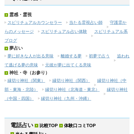
霊感・霊視
スピリチュアルカウンセラー
当たる霊視占い師
守護霊か
らのメッセージ
スピリチュアル占い体験
スピリチュアル系
ブログ
夢占い
夢に好きな人が出る意味
離婚する夢
初夢で占う
追われ
て逃げる夢の意味
元彼が夢に出てくる意味
神社・寺（お参り）
縁切り神社（関東）
縁切り神社（関西）
縁切り神社（中
部・東海・北陸）
縁切り神社（北海道・東北）
縁切り神社
（中国・四国）
縁切り神社（九州・沖縄）
電話占い
比較TOP
体験口コミTOP