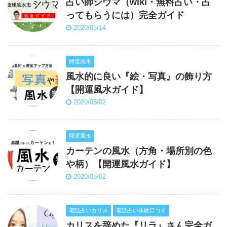
占い師シウマ（wiki・無料占い・占
ってもらうには）完全ガイド
2020/05/14
開運風水
風水的に良い『絵・写真』の飾り方
【開運風水ガイド】
2020/05/02
開運風水
カーテンの風水（方角・場所別の色
や柄）【開運風水ガイド】
2020/05/02
電話占いカリス
電話占い体験口コミ
カリスを辞めた『リラ』さん完全ガ