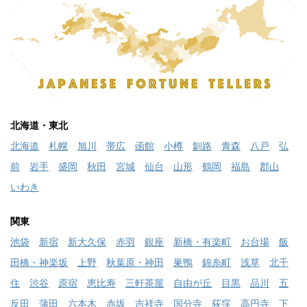
北海道・東北
北海道
札幌
旭川
帯広
函館
小樽
釧路
青森
八戸
弘
前
岩手
盛岡
秋田
宮城
仙台
山形
鶴岡
福島
郡山
いわき
関東
池袋
新宿
新大久保
赤羽
銀座
新橋・有楽町
お台場
飯
田橋・神楽坂
上野
秋葉原・神田
巣鴨
錦糸町
浅草
北千
住
渋谷
原宿
恵比寿
三軒茶屋
自由が丘
目黒
品川
五
反田
蒲田
六本木
赤坂
吉祥寺
国分寺
荻窪
高円寺
下