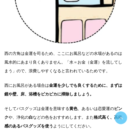
西の方角は金運を司るため、ここにお風呂などの水場があるのは
風水的にあまり良くありません。「水＝お金（金運）を流してし
まう」ので、浪費しやすくなると言われているためです。
西にお風呂がある場合は
金運を少しでも良くするために、まずは
鏡や壁、床、浴槽をピカピカに掃除しましょう。
そしてバスグッズは金運を意味する
黄色
、あるいは恋愛運の
ピン
ク
や、浄化の
白
などの色をおすすめします。また
格式高く、高級
感のあるバスグッズを使う
ようにしてください。