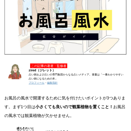
この記事の著者・監修者
zired（ジレット）
占い師および占いの専門集団からなる占いメディア。著書は「一番わかりやすい
占い師になるための本」
プロフィール
・
編集指針
お風呂の風水で開運するために気を付けたいポイントが3つありま
す。まず1つ目は
小さくても良いので観葉植物を置くこと！
お風呂
の風水では観葉植物が欠かせません。