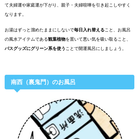
て夫婦運や家庭運が下がり、親子・夫婦喧嘩を引き起こしやすく
なります。
お湯はずっと溜めたままにしないで
毎日入れ替える
こと、お風呂
の風水アイテムである
観葉植物
を置いて悪い気を吸い取ること、
バスグッズにグリーン系を使う
ことで開運風呂にしましょう。
南西（裏鬼門）のお風呂