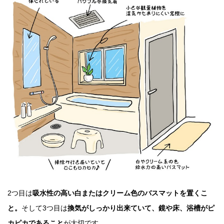
2つ目は
吸水性の高い白またはクリーム色のバスマットを置くこ
と。
そして3つ目は
換気がしっかり出来ていて、鏡や床、浴槽がピ
カピカであること
が大切です。