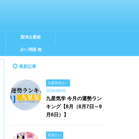
西洋占星術
占い用語 他
最新記事
九星気学占い
2026/08/05
九星気学 今月の運勢ラン
キング【8月（8月7日～9
月6日）】
星座占い