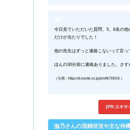
今日見ていただいた質問、5、6名の
だけが当たりでした！
他の先生はずっと連絡こないって言っ
ほんの30分前に連絡ありました。さす
（引用：https://d.excite.co.jp/prof/676653/ ）
[PR:エキ
伽乃さんの混雑状況や主な待