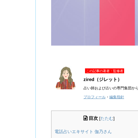
この記事の著者・監修者
zired（ジレット）
占い師および占いの専門集団か
プロフィール
・
編集指針
目次
[
たたむ
]
電話占いエキサイト 伽乃さん