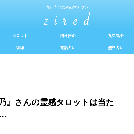
占い専門のWebマガジン
タロット
四柱推命
九星気学
復縁
電話占い
無料占い
乃』さんの霊感タロットは当た
…