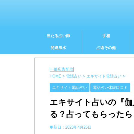
当たる占い師
手相
開運風水
占術その他
HOME
>
電話占い
>
エキサイト電話占い
>
エキサイト電話占い
電話占い体験口コミ
エキサイト占いの『伽
る？占ってもらったら
更新日：
2023年4月25日