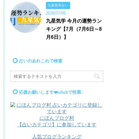
九星気学占い
2026/07/05
九星気学 今月の運勢ラン
キング【7月（7月6日～8
月6日）】
占いのあれこれで検索
応援お願いします❤️clickで投票↓
にほんブログ村
【占いカテゴリ】に参加しています
人気ブログランキング