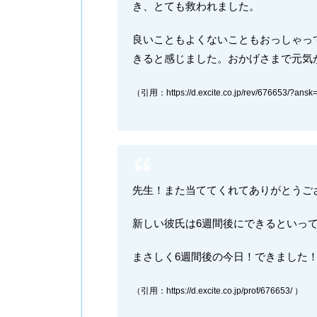
き、とても救われました。
良いこともよくないこともおっしゃっ
きると感じました。おかげさまで元気
（引用：https://d.excite.co.jp/rev/676653/?ans
先生！また当ててくれてありがとうご
新しい彼氏は6週間後にできるといっ
まさしく6週間後の今日！できました
（引用：https://d.excite.co.jp/prof/676653/ ）