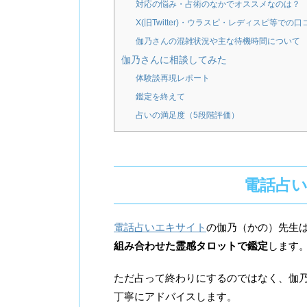
対応の悩み・占術のなかでオススメなのは？
X(旧Twitter)・ウラスピ・レディスピ等での口
伽乃さんの混雑状況や主な待機時間について
伽乃さんに相談してみた
体験談再現レポート
鑑定を終えて
占いの満足度（5段階評価）
電話占い
電話占いエキサイト
の伽乃（かの）先生
組み合わせた霊感タロットで鑑定
します
ただ占って終わりにするのではなく、伽
丁寧にアドバイスします。