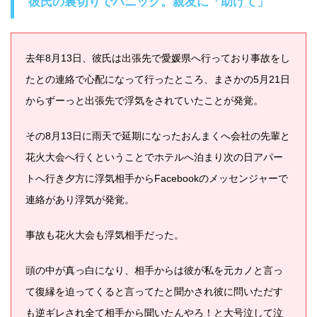
彼氏の裏切りでパニック。親友に「助けて」
去年8月13日、彼氏は出張先で愛媛県へ行っており事故をし
たとの連絡で心配になって行ったところ、まさかの5月21日
からずーっと出張先で浮気をされていたことが発覚。
その8月13日に雨天で延期になったおんまくへ会社の先輩と
花火大会へ行くということでホテルへ泊まり次の日アパー
トへ行き夕方に浮気相手からFacebookのメッセンジャーで
連絡があり浮気が発覚。
事故も花火大会も浮気相手だった。
頭の中が真っ白になり、相手からは彼が私を元カノと言っ
て復縁を迫ってくると言ってたと聞かされ彼に問いただす
も逆ギレされ全て相手から聞いたんやろ！と大号泣して泣