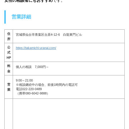
女性の相談者にもおすすめ
です。
営業詳細
住
宮城県仙台市青葉区台原4-12-6 白龍東門ビル
所
公
https://takamichi-uranai.com/
式
HP
料
個人の相談 7,000円～
金
9:00～21:00
営
※相談継続中の場合、前後1時間内の電話可
電話022-220-0489
業
（携帯080-6042-9888）