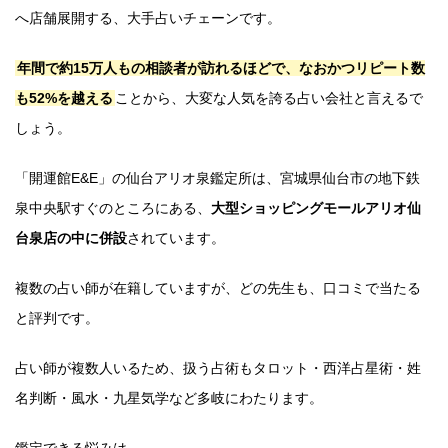
へ店舗展開する、大手占いチェーンです。
年間で約15万人もの相談者が訪れるほどで、なおかつリピート数
も52%を越える
ことから、大変な人気を誇る占い会社と言えるで
しょう。
「開運館E&E」の仙台アリオ泉鑑定所は、宮城県仙台市の地下鉄
泉中央駅すぐのところにある、
大型ショッピングモールアリオ仙
台泉店の中に併設
されています。
複数の占い師が在籍していますが、どの先生も、口コミで当たる
と評判です。
占い師が複数人いるため、扱う占術もタロット・西洋占星術・姓
名判断・風水・九星気学など多岐にわたります。