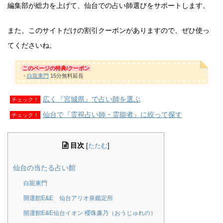
編集部が総力を上げて、仙台での占い師選びをサポートします。
また、このサイトだけの割引クーポンがありますので、ぜひ使っ
てくださいね。
このページの特典/クーポン
・
白龍東門
15分無料延長
広く『宮城県』で占い師を選ぶ
チェック！
仙台で『霊視占い師・霊能者』に絞って探す
チェック！
目次
[
たたむ
]
仙台の当たる占い館
白龍東門
開運館E&E 仙台アリオ泉鑑定所
開運館E&E仙台イオン 櫻珠廉乃（おうじゅれの）