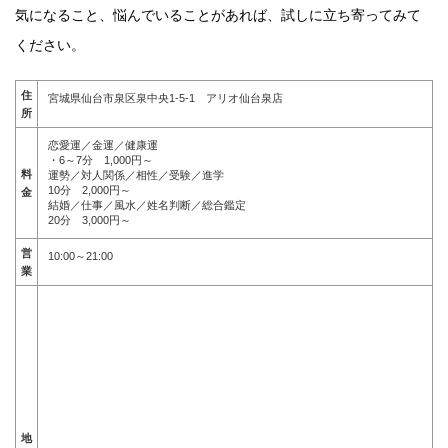
気になること、悩んでいることがあれば、試しに立ち寄ってみて
ください。
住
宮城県仙台市泉区泉中央1-5-1 アリオ仙台泉店
所
恋愛運／金運／健康運
・6～7分 1,000円～
料
運勢／対人関係／相性／受験／進学
10分 2,000円～
金
結婚／仕事／風水／姓名判断／総合鑑定
20分 3,000円～
営
10:00～21:00
業
地