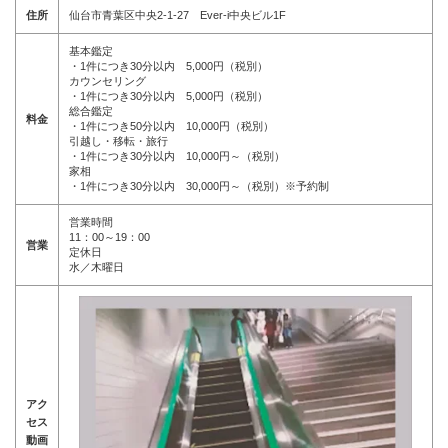
住所
仙台市青葉区中央2-1-27 Ever-i中央ビル1F
基本鑑定
・1件につき30分以内 5,000円（税別）
カウンセリング
・1件につき30分以内 5,000円（税別）
総合鑑定
料金
・1件につき50分以内 10,000円（税別）
引越し・移転・旅行
・1件につき30分以内 10,000円～（税別）
家相
・1件につき30分以内 30,000円～（税別）※予約制
営業時間
11：00～19：00
営業
定休日
水／木曜日
アク
セス
動画