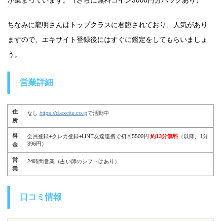
ちなみに龍明さんはトップクラスに君臨されており、人気があり
ますので、エキサイト登録後にはすぐに鑑定をしてもらいましょ
う。
営業詳細
住
なし
https://d.excite.co.jp
で活動中
所
料
会員登録+クレカ登録+LINE友達連携で初回5500円
約13分無料
（以降、1分
396円）
金
営
24時間営業（占い師のシフトはあり）
業
口コミ情報