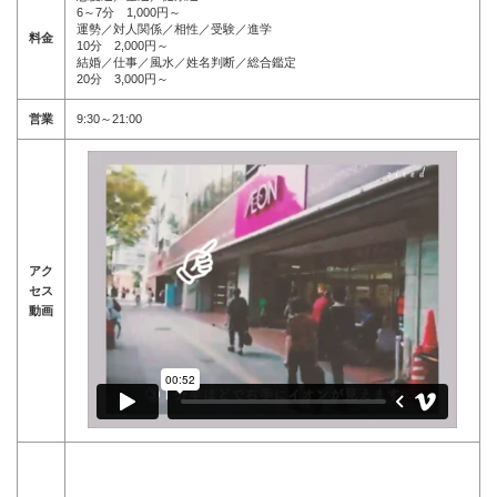
6～7分 1,000円～
運勢／対人関係／相性／受験／進学
料金
10分 2,000円～
結婚／仕事／風水／姓名判断／総合鑑定
20分 3,000円～
営業
9:30～21:00
アク
セス
動画