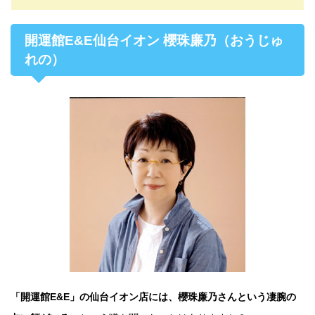
開運館E&E仙台イオン 櫻珠廉乃（おうじゅ
れの）
「開運館E&E」の仙台イオン店には、櫻珠廉乃さんという凄腕の