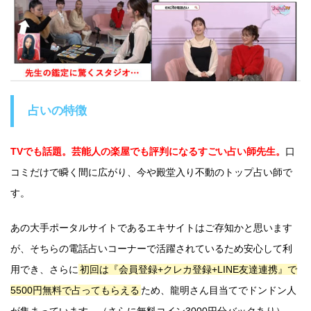
占いの特徴
TVでも話題。芸能人の楽屋でも評判になるすごい占い師先生。
口
コミだけで瞬く間に広がり、今や殿堂入り不動のトップ占い師で
す。
あの大手ポータルサイトであるエキサイトはご存知かと思います
が、そちらの電話占いコーナーで活躍されているため安心して利
用でき、さらに
初回は『会員登録+クレカ登録+LINE友達連携』で
5500円無料で占ってもらえる
ため、龍明さん目当てでドンドン人
が集まっています。（さらに無料コイン3000円分バックあり）