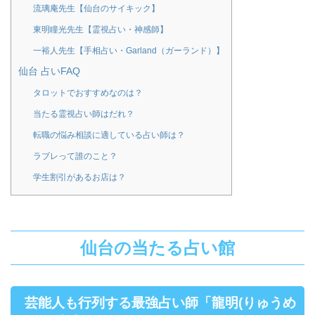
流璃庵先生【仙台のサイキック】
東明瞳光先生【霊視占い・神感師】
一裕人先生【手相占い・Garland（ガーランド）】
仙台 占いFAQ
タロットでおすすめなのは？
当たる霊視占い師はだれ？
転職の悩み相談に適している占い師は？
ラブレって誰のこと？
学生割引があるお店は？
仙台の当たる占い館
芸能人も行列する最強占い師「龍明(りゅうめ