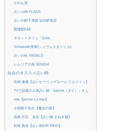
かのん堂
占い cafe FLAQS
占いの館千里眼 仙台駅前店
開運館E&E
タロットカフェ「Zolla」
Schwester美華(シュヴェスターミカ)
占いの杜 ANGELS
レムリアの扉 SENDAI
仙台のオススメ占い師
石樹 奏織【占いヒーリングルーム ドルフィン】
TVで話題の人気占い師「dainmt（ダイ）」さん
mie【peche La mar】
小関昭子先生【魔女の家】
高島 玖孔 先生【占い館 まねき猫】
松根 典央【占い&BAR RING】