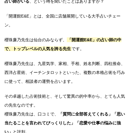
占い師がいる
、という噂を聞いたことはありますか？
「開運館E&E」とは、全国に店舗展開している大手占いチェー
ン。
櫻珠廉乃先生は仙台のみならず、
「開運館E&E」の占い師の中
で、トップレベルの人気を誇る先生
です。
櫻珠廉乃先生は、九星気学、家相、手相、姓名判断、四柱推命、
西洋占星術、イーチンタロットといった、複数の本格占術を巧み
に使って、相談者の運勢を占います。
その卓越した占術技術と、そして驚異の的中率から、とても人気
の先生なのです。
櫻珠廉乃先生は、口コミで、
「質問に全部答えてくれる」「思い
当たることを言われてびっくりした」「恋愛や仕事の悩みに強
い」
と評判。