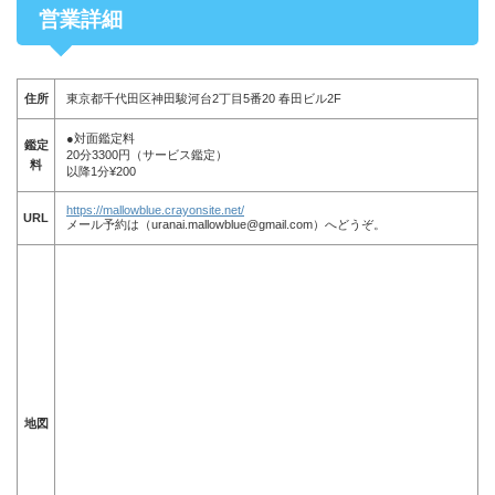
営業詳細
住所
東京都千代田区神田駿河台2丁目5番20 春田ビル2F
●対面鑑定料
鑑定
20分3300円（サービス鑑定）
料
以降1分¥200
https://mallowblue.crayonsite.net/
URL
メール予約は（uranai.mallowblue@gmail.com）へどうぞ。
地図