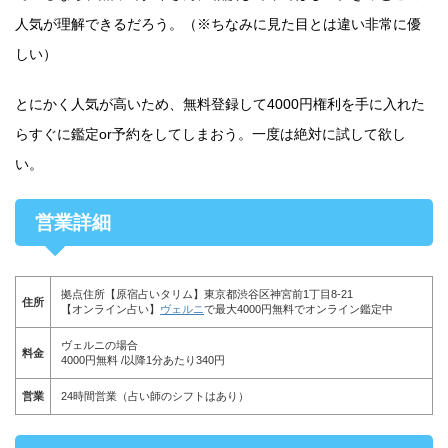
人気が理解できるだろう。（※ちなみに見た目とは違い非常に優
しい）
とにかく人気が高いため、無料登録して4000円権利を手に入れた
らすぐに鑑定or予約をしてしまおう。一度は絶対に試して欲し
い。
営業詳細
拠点住所【原宿占いタリム】東京都渋谷区神宮前1丁目8-21
住所
【オンライン占い】
ヴェルニ
で最大4000円無料でオンライン鑑定中
ヴェルニの場合
料金
4000円無料 /以降1分あたり340円
営業
24時間営業（占い師のシフトはあり）