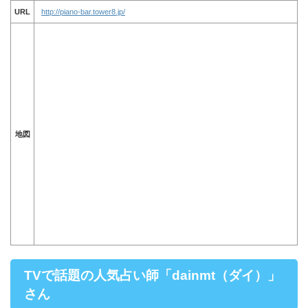
URL
http://piano-bar.tower8.jp/
地図
TVで話題の人気占い師「dainmt（ダイ）」
さん