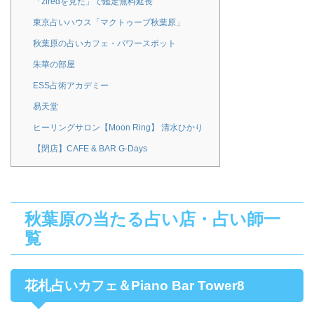
「ziredを見た」で鑑定無料延長
東京占いハウス「マクトゥーブ秋葉原」
秋葉原の占いカフェ・パワースポット
朱華の部屋
ESS占術アカデミー
易天堂
ヒーリングサロン【Moon Ring】 清水ひかり
【閉店】CAFE & BAR G-Days
秋葉原の当たる占い店・占い師一
覧
花札占いカフェ＆Piano Bar Tower8