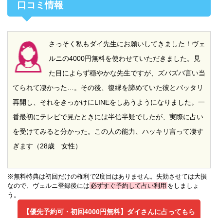
口コミ情報
さっそく私もダイ先生にお願いしてきました！ヴェ
ルニの4000円無料を使わせていただきました。見
た目によらず穏やかな先生ですが、ズバズバ言い当
てられて凄かった…。その後、復縁を諦めていた彼とバッタリ
再開し、それをきっかけにLINEをしあうようになりました。一
番最初にテレビで見たときには半信半疑でしたが、実際に占い
を受けてみると分かった。この人の能力、ハッキリ言って凄す
ぎます（28歳 女性）
※無料特典は初回だけの権利で2度目はありません。失効させては大損
なので、ヴェルニ登録後には
必ずすぐ予約して占い利用
をしましょ
う。
【優先予約可・初回4000円無料】
ダイさんに占ってもら