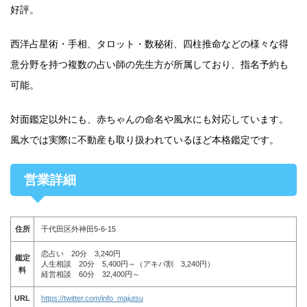
好評。
西洋占星術・手相、タロット・数秘術、四柱推命などの様々な得
意分野を持つ複数の占い師の先生方が所属しており、指名予約も
可能。
対面鑑定以外にも、赤ちゃんの命名や風水にも対応しています。
風水では実際に不動産も取り扱われているほど本格鑑定です。
営業詳細
住所
千代田区外神田5-6-15
恋占い 20分 3,240円
鑑定
人生相談 20分 5,400円～（アキバ割 3,240円）
料
経営相談 60分 32,400円～
URL
https://twitter.com/info_majutsu