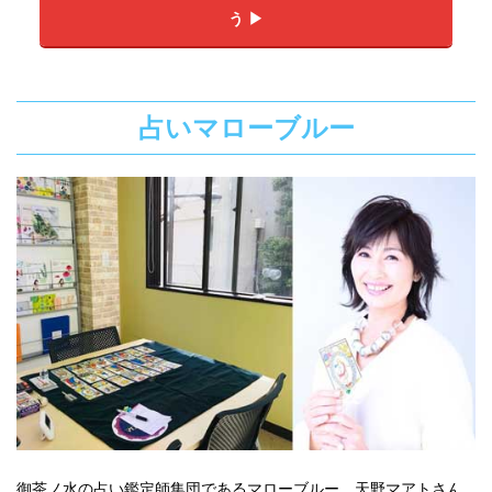
う ▶︎
占いマローブルー
御茶ノ水の占い鑑定師集団であるマローブルー。天野マアトさん