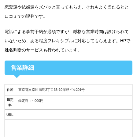
恋愛運や結婚運をズバッと言ってもらえ、それもよく当たるとと
口コミでの評判です。
電話による事前予約が必須ですが、厳格な営業時間は設けられて
いないため、ある程度フレキシブルに対応してもらえます。HPで
姓名判断のサービスも行われています。
営業詳細
住所
東京都文京区湯島2丁目33-10深野ビル201号
鑑定
鑑定料：4,000円
料
URL
–