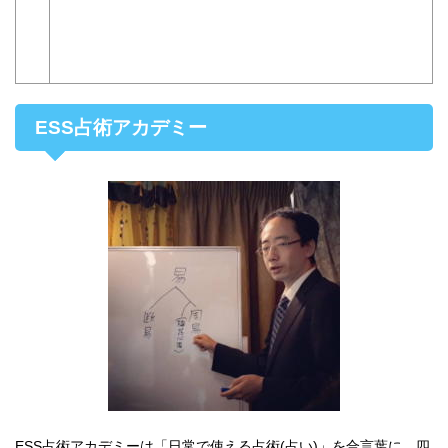
ESS占術アカデミー
ESS占術アカデミーは「日常で使える占術(占い)」を合言葉に、四