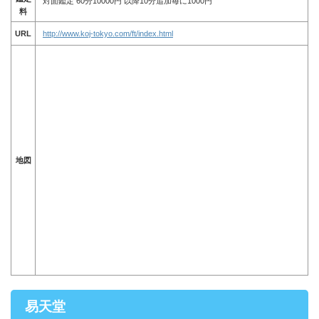
対面鑑定 60分10000円 以降10分追加毎に1000円
料
URL
http://www.koj-tokyo.com/ft/index.html
地図
易天堂