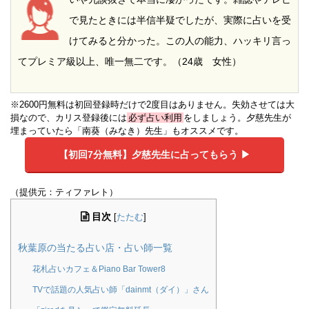
で見たときには半信半疑でしたが、実際に占いを受
けてみると分かった。この人の能力、ハッキリ言っ
てプレミア級以上、唯一無二です。（24歳 女性）
※2600円無料は初回登録時だけで2度目はありません。失効させては大
損なので、カリス登録後には
必ず占い利用
をしましょう。夕慈先生が
埋まっていたら「南葵（みなき）先生」もオススメです。
【初回7分無料】
夕慈先生に占ってもらう ▶︎
（提供元：ティファレト）
目次
[
たたむ
]
秋葉原の当たる占い店・占い師一覧
花札占いカフェ＆Piano Bar Tower8
TVで話題の人気占い師「dainmt（ダイ）」さん