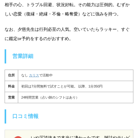
相手の心、トラブル回避、状況好転。その能力は圧倒的。むずか
しい恋愛（復縁・絶縁・不倫・略奪愛）などに強みを持つ。
なお、夕慈先生は行列必至の人気。空いていたらラッキー、すぐ
に鑑定or予約をするのがおすすめ。
営業詳細
住所
なし
カリス
で活動中
料金
初回は7分間無料で試すことが可能。 以降、1分350円
営業
24時間営業（占い師のシフトはあり）
口コミ情報
いや冗談抜きで本当に凄かったです。雑誌やテレビ