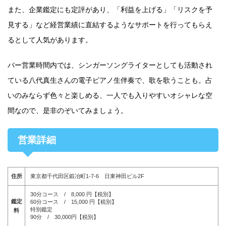
また、企業鑑定にも定評があり、「利益を上げる」「リスクを予
見する」など経営業績に直結するようなサポートを行ってもらえ
るとして人気があります。
バー営業時間内では、シンガーソングライターとしても活動され
ている八代真生さんの電子ピアノ生伴奏で、歌を歌うことも。占
いのみならず色々と楽しめる、一人でも入りやすいオシャレな空
間なので、是非のぞいてみましょう。
営業詳細
住所
東京都千代田区鍛冶町1-7-6 日東神田ビル2F
30分コース / 8,000 円【税別】
鑑定
60分コース / 15,000 円【税別】
特別鑑定
料
90分 / 30,000円【税別】