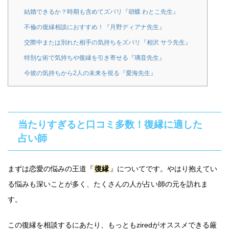
結婚できるか？時期も含めてズバリ『胡蝶 わとこ先生』
不倫の復縁相談におすすめ！『月野ディアナ先生』
交際中または別れた相手の気持ちをズバリ『相沢 サラ先生』
特別な術で気持ちや復縁を引き寄せる『璃音先生』
今彼の気持ちから2人の未来を視る『愛海先生』
当たりすぎると口コミ多数！復縁に適した
占い師
まずは恋愛の悩みの王道『
復縁
』についてです。やはり抱えてい
る悩みも深いことが多く、たくさんの人が占い師の元を訪れま
す。
この復縁を相談するにあたり、もっともziredがオススメできる厳