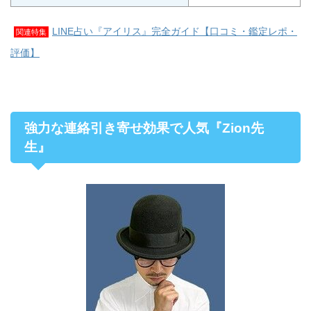
LINE占い『アイリス』完全ガイド【口コミ・鑑定レポ・
関連特集
評価】
強力な連絡引き寄せ効果で人気『Zion先
生』