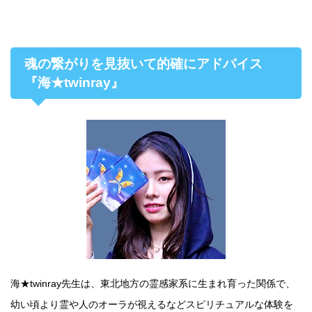
魂の繋がりを見抜いて的確にアドバイス
『海★twinray』
海★twinray先生は、東北地方の霊感家系に生まれ育った関係で、
幼い頃より霊や人のオーラが視えるなどスピリチュアルな体験を