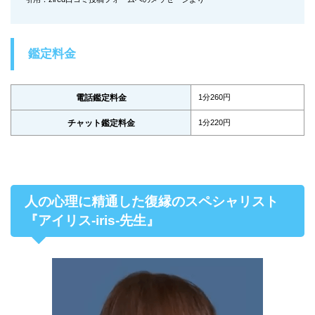
鑑定料金
電話鑑定料金
1分260円
チャット鑑定料金
1分220円
人の心理に精通した復縁のスペシャリスト
『アイリス-iris-先生』