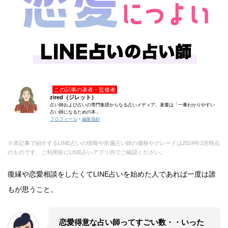
この記事の著者・監修者
zired（ジレット）
占い師および占いの専門集団からなる占いメディア。著書は「一番わかりやすい
占い師になるための本」
プロフィール
・
編集指針
※本記事で紹介するLINE占いの情報や所属占い師の価格やグレードは2024年3月時点
のものです。ご利用前にLINE占いアプリ内でご確認ください。
復縁や恋愛相談をしたくてLINE占いを始めた人であれば一度は誰
もが思うこと。
恋愛得意な占い師ってすごい数・・いった