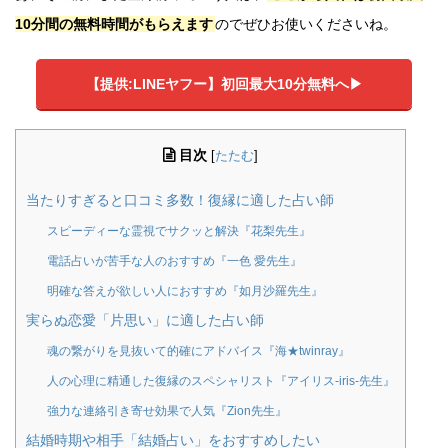
10分間の無料時間がもらえます
のでぜひお使いくださいね。
【提供:LINEヤフー】初回最大10分無料へ▶︎
目次
[
たたむ
]
当たりすぎると口コミ多数！復縁に適した占い師
スピーディーな霊視でサクッと解決『花梨先生』
電話占いが苦手な人のおすすめ『一色 愛先生』
明確な答えが欲しい人におすすめ『如月沙羅先生』
実らぬ恋愛「片思い」に適した占い師
魂の繋がりを見抜いて的確にアドバイス『海★twinray』
人の心理に精通した復縁のスペシャリスト『アイリス-iris-先生』
強力な連絡引き寄せ効果で人気『Zion先生』
結婚時期や相手「結婚占い」をおすすめしたい