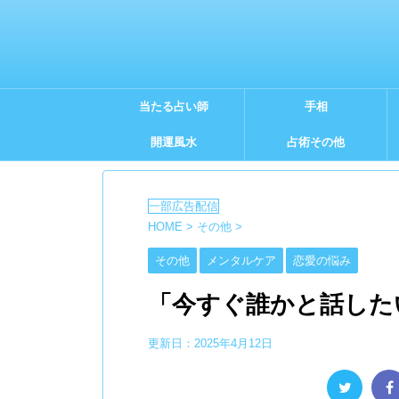
当たる占い師
手相
開運風水
占術その他
HOME
>
その他
>
その他
メンタルケア
恋愛の悩み
「今すぐ誰かと話した
更新日：
2025年4月12日