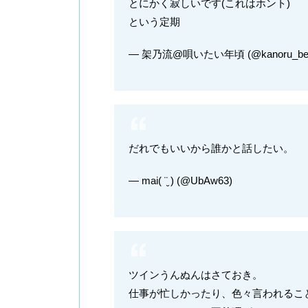
とにかく寂しいです(これはホント)
という定期
— 架乃流@唄いたい年頃 (@kanoru_bel
だれでもいいから誰かと話したい。
— mai( ¨̮ ) (@UbAw63)
ツインうんぬんはさておき。
仕事が忙しかったり、色々言われるこ