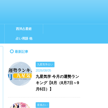
西洋占星術
占い用語 他
最新記事
九星気学占い
2026/08/05
九星気学 今月の運勢ラン
キング【8月（8月7日～9
月6日）】
星座占い