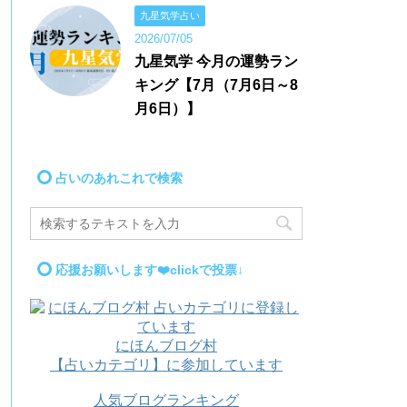
九星気学占い
2026/07/05
九星気学 今月の運勢ラン
キング【7月（7月6日～8
月6日）】
占いのあれこれで検索
応援お願いします❤️clickで投票↓
にほんブログ村
【占いカテゴリ】に参加しています
人気ブログランキング