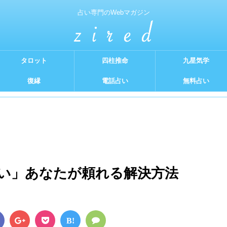
占い専門のWebマガジン
タロット
四柱推命
九星気学
復縁
電話占い
無料占い
い」あなたが頼れる解決方法
B!