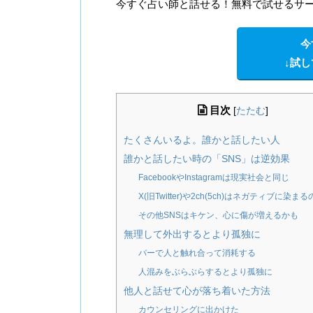
今すぐ占い師と話せる！無料で試せるサ
今
↓試
目次
[
たたむ
]
たくさんいるよ。誰かと話したい人
誰かと話したい時の「SNS」は逆効果
FacebookやInstagramは現実社会と同じ
X(旧Twitter)や2ch(5ch)はネガティブに染ま
その他SNSはキケン、心に傷が増えるかも
無理して外出するとより孤独に
バーで人と触れ合って消耗する
人混みをぶらぶらするとより孤独に
他人と話せて心が落ち着いた方法
カウンセリングに出かけた