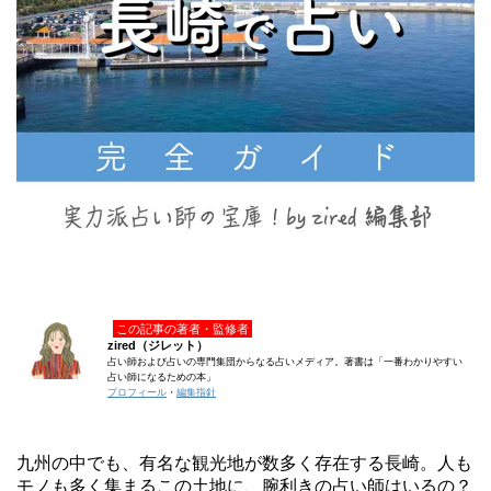
この記事の著者・監修者
zired（ジレット）
占い師および占いの専門集団からなる占いメディア。著書は「一番わかりやすい
占い師になるための本」
プロフィール
・
編集指針
九州の中でも、有名な観光地が数多く存在する長崎。人も
モノも多く集まるこの土地に、腕利きの占い師はいるの？