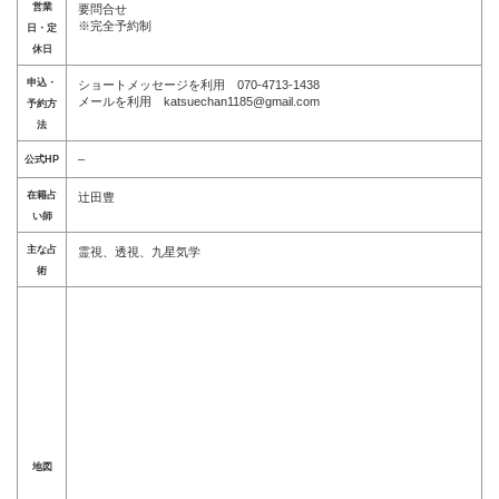
営業
要問合せ
※完全予約制
日・定
休日
申込・
ショートメッセージを利用 070-4713-1438
メールを利用 katsuechan1185@gmail.com
予約方
法
–
公式HP
在籍占
辻田豊
い師
主な占
霊視、透視、九星気学
術
地図