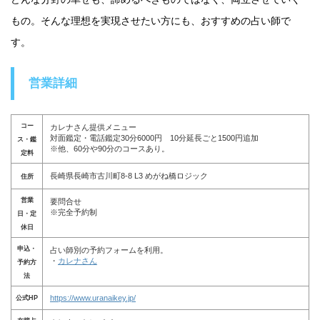
もの。そんな理想を実現させたい方にも、おすすめの占い師で
す。
営業詳細
コー
カレナさん提供メニュー
対面鑑定・電話鑑定30分6000円 10分延長ごと1500円追加
ス・鑑
※他、60分や90分のコースあり。
定料
長崎県長崎市古川町8-8 L3 めがね橋ロジック
住所
営業
要問合せ
※完全予約制
日・定
休日
申込・
占い師別の予約フォームを利用。
・
カレナさん
予約方
法
https://www.uranaikey.jp/
公式HP