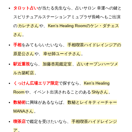
タロット占い
が当たる先生なら、占いサロン 幸運への鍵と
スピリチュアルステーションアミュプラザ長崎へもご出演
の
カレナさん
や、
Ken’s Healing Roomのケン・ダチェス
さん
。
手相
をみてもらいたいなら、
手相喫茶ハイドレインジアの
原是公さん
や、
幸せ師ユーイチさん
。
駅近重視
なら、
加藤杏苑鑑定室
、
占いオープンハーツメ
ルカ築町店
。
くっけん広場エリア限定
で探すなら、
Ken’s Healing
Room
や、イベント出演されることのある
Shlyさん
。
数秘術
に興味があるならば、
数秘とレイキティーチャー
MANAさん
。
喫茶店
で鑑定を受けたいなら、
手相喫茶ハイドレインジ
ア
。