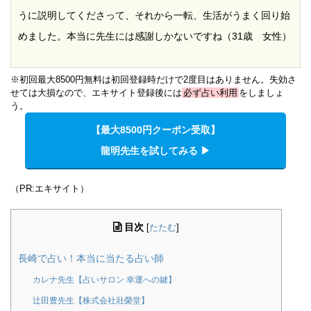
うに説明してくださって、それから一転、生活がうまく回り始
めました。本当に先生には感謝しかないですね（31歳 女性）
※初回最大8500円無料は初回登録時だけで2度目はありません。失効さ
せては大損なので、エキサイト登録後には
必ず占い利用
をしましょ
う。
【最大8500円クーポン受取】
龍明先生を試してみる ▶︎
（PR:エキサイト）
目次
[
たたむ
]
長崎で占い！本当に当たる占い師
カレナ先生【占いサロン 幸運への鍵】
辻田豊先生【株式会社壯榮堂】