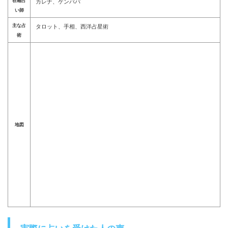
在籍占
カレナ、ケンパパ
い師
主な占
タロット、手相、西洋占星術
術
地図