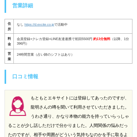
営業詳細
住
なし
https://d.excite.co.jp
で活動中
所
料
会員登録+クレカ登録+LINE友達連携で初回5500円
約13分無料
（以降、1分
396円）
金
営
24時間営業（占い師のシフトはあり）
業
口コミ情報
もともとエキサイトには登録してあったのですが、
龍明さんの噂を聞いて利用させていただきました。
うわさ通り、かなり本物の能力を持っていらっしゃ
ることが少し話しただけで分かりました。人間関係の悩みだっ
たのですが、相手や周囲がどういう気持ちなのかを手に取るよ