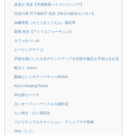
原是公 先生【手相喫茶ハイドレインジア】
住吉の母 竹下由利子 先生【幸せの総合センター】
加藤杏苑（かとうきょうえん）鑑定室
龍鳴 先生【アトリエフォーチュン】
カフェれべいゆ
ヒーリングマーゴ
手相を軸にした人生のランクアップを目指す鑑定を手掛けるお店
癒るり -yururi-
数秘とレイキティーチャーMANA
Ken’s Healing Room
幸せ師ユーイチ
占いオープンハーツメルカ築町店
たい焼き・占い真田丸
スピリチュアルステーション アミュプラザ長崎
Shly（しり）