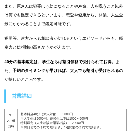
また、原さんは犯罪ほう助になることや寿命、人を呪うこと以外
は何でも鑑定できるといいます。恋愛や健康から、開業、人生全
般にかかわることまで鑑定可能です。
福岡等、遠方からも相談者が訪れるというエピソードからも、鑑
定力と信頼性の高さがうかがえます。
40分の基本鑑定は、学生ならば割引価格で受けられてお得。
ま
た、
予約のタイミングが早ければ、大人でも割引が受けられる
の
が嬉しいところです。
営業詳細
基本料金40分（大人対象） 5000円
コー
※大学生は3000円、高校生以下は1000～500円
ス・鑑
特別鑑定（人生相談や開業相談） 20000円
定料
※前日までの予約で1割引き、1週間前の予約で2割引き。