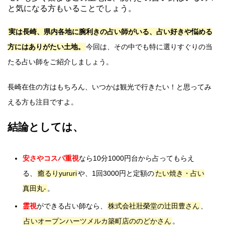
と気になる方もいることでしょう。
実は長崎、県内各地に腕利きの占い師がいる、占い好きや悩める
方にはありがたい土地。
今回は、その中でも特に選りすぐりの当
たる占い師をご紹介しましょう。
長崎在住の方はもちろん、いつかは観光で行きたい！と思ってみ
える方も注目ですよ。
結論としては、
安さやコスパ重視
なら10分1000円台から占ってもらえ
る、
癒るりyururi
や、1回3000円と定額の
たい焼き・占い
真田丸-
。
霊視
ができる占い師なら、
株式会社壯榮堂の辻田豊さん
、
占いオープンハーツメルカ築町店ののどかさん
。