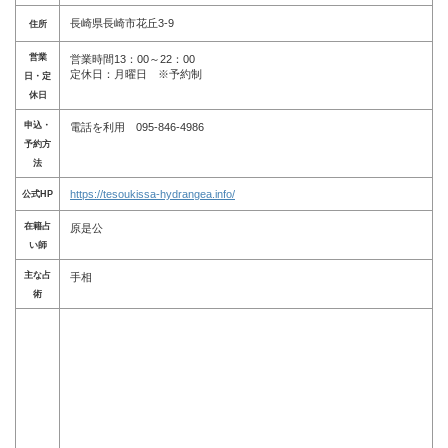
長崎県長崎市花丘3-9
住所
営業
営業時間13：00～22：00
定休日：月曜日 ※予約制
日・定
休日
申込・
電話を利用 095-846-4986
予約方
法
https://tesoukissa-hydrangea.info/
公式HP
在籍占
原是公
い師
主な占
手相
術