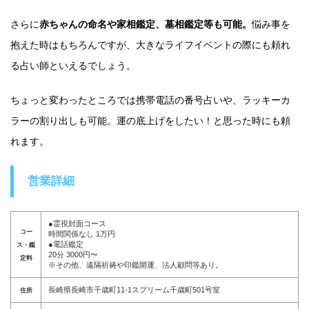
さらに
赤ちゃんの命名や家相鑑定、墓相鑑定等も可能。
悩み事を
抱えた時はもちろんですが、大きなライフイベントの際にも頼れ
る占い師といえるでしょう。
ちょっと変わったところでは携帯電話の番号占いや、ラッキーカ
ラーの割り出しも可能。運の底上げをしたい！と思った時にも頼
れます。
営業詳細
●霊視対面コース
コー
時間関係なし 1万円
●電話鑑定
ス・鑑
20分 3000円〜
定料
※その他、遠隔祈祷や印鑑開運、法人顧問等あり。
長崎県長崎市千歳町11-1スプリーム千歳町501号室
住所