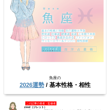
魚座の
2026運勢
/ 基本性格・相性
この記事の著者・監修者
zired（ジレット）