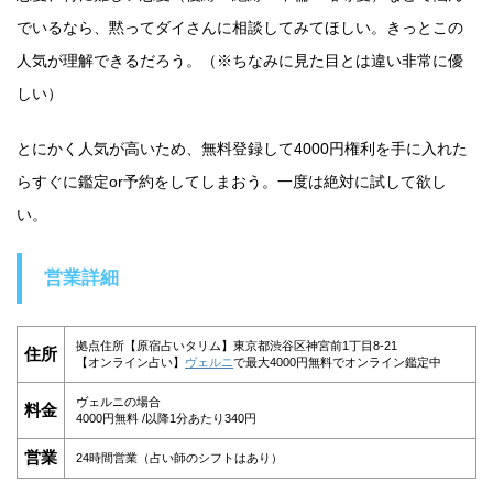
でいるなら、黙ってダイさんに相談してみてほしい。きっとこの
人気が理解できるだろう。（※ちなみに見た目とは違い非常に優
しい）
とにかく人気が高いため、無料登録して4000円権利を手に入れた
らすぐに鑑定or予約をしてしまおう。一度は絶対に試して欲し
い。
営業詳細
拠点住所【原宿占いタリム】東京都渋谷区神宮前1丁目8-21
住所
【オンライン占い】
ヴェルニ
で最大4000円無料でオンライン鑑定中
ヴェルニの場合
料金
4000円無料 /以降1分あたり340円
営業
24時間営業（占い師のシフトはあり）