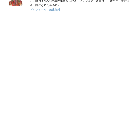
占い師および占いの専門集団からなる占いメディア。著書は「一番わかりやすい
占い師になるための本」
プロフィール
・
編集指針