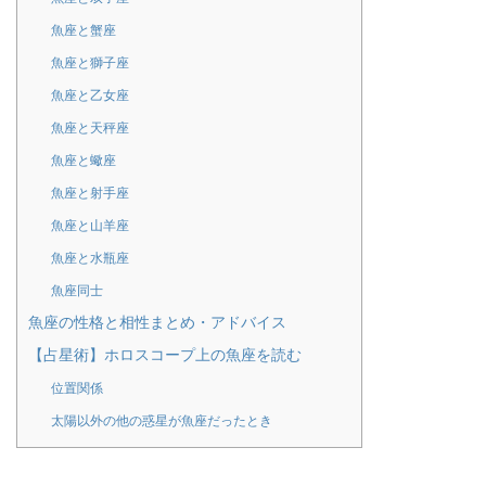
魚座と蟹座
魚座と獅子座
魚座と乙女座
魚座と天秤座
魚座と蠍座
魚座と射手座
魚座と山羊座
魚座と水瓶座
魚座同士
魚座の性格と相性まとめ・アドバイス
【占星術】ホロスコープ上の魚座を読む
位置関係
太陽以外の他の惑星が魚座だったとき