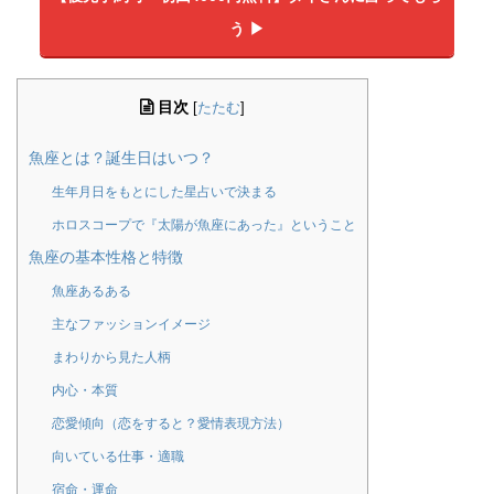
う ▶︎
目次
[
たたむ
]
魚座とは？誕生日はいつ？
生年月日をもとにした星占いで決まる
ホロスコープで『太陽が魚座にあった』ということ
魚座の基本性格と特徴
魚座あるある
主なファッションイメージ
まわりから見た人柄
内心・本質
恋愛傾向（恋をすると？愛情表現方法）
向いている仕事・適職
宿命・運命