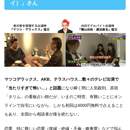
イ）」さん
マツコデラックス、AKB、テラスハウス…数々のテレビ出演で
「当たりすぎて怖い…」と話題
になり瞬く間に人気殺到。原宿
「タリム」の看板占い師だが、いまのご時世、有難いことにオン
ラインで自宅にいながら、しかも初回は4000円無料で占えること
もあり、全国から相談者が後を絶たない。
恋愛、特に難しい恋愛（復縁・絶縁・不倫・略奪愛）などで悩ん