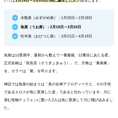
いては
2月19日～3月20日の間に誕生した人
が該当します。
水瓶座（みずがめ座）：1月20日～2月18日
魚座（うお座）：2月19日～3月20日
牡羊座（おひつじ座）：3月21日～4月19日
魚座は12星座中、最初から数えて一番最後、12番目にあたる星。
正式名称は「双魚宮（そうぎょきゅう）」で、方角は「東南東」
を、カラーは「紫」を司ります。
神話では魚座の始まりは「美の女神アフロディーテと、その子供
であるエロスが魚に変身した姿」であると伝わっています。川に
潜む怪物テュフォンに驚いた2人は魚に変身して川に飛び込みまし
た。