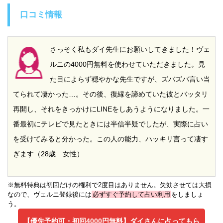
口コミ情報
さっそく私もダイ先生にお願いしてきました！ヴェ
ルニの4000円無料を使わせていただきました。見
た目によらず穏やかな先生ですが、ズバズバ言い当
てられて凄かった…。その後、復縁を諦めていた彼とバッタリ
再開し、それをきっかけにLINEをしあうようになりました。一
番最初にテレビで見たときには半信半疑でしたが、実際に占い
を受けてみると分かった。この人の能力、ハッキリ言って凄す
ぎます（28歳 女性）
※無料特典は初回だけの権利で2度目はありません。失効させては大損
なので、ヴェルニ登録後には
必ずすぐ予約して占い利用
をしましょ
う。
【優先予約可・初回4000円無料】
ダイさんに占ってもら