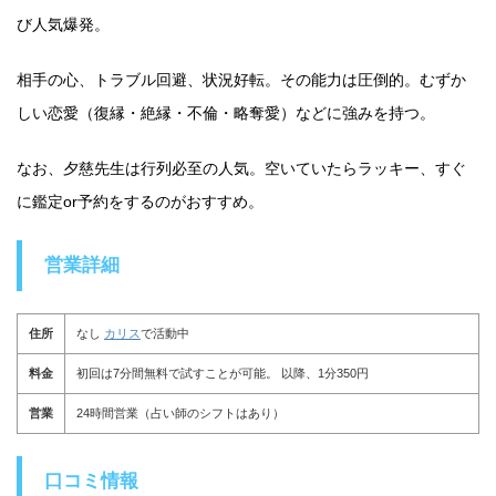
び人気爆発。
相手の心、トラブル回避、状況好転。その能力は圧倒的。むずか
しい恋愛（復縁・絶縁・不倫・略奪愛）などに強みを持つ。
なお、夕慈先生は行列必至の人気。空いていたらラッキー、すぐ
に鑑定or予約をするのがおすすめ。
営業詳細
住所
なし
カリス
で活動中
料金
初回は7分間無料で試すことが可能。 以降、1分350円
営業
24時間営業（占い師のシフトはあり）
口コミ情報