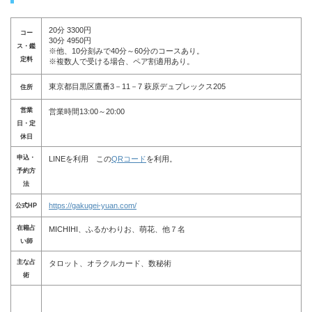
20分 3300円
コー
30分 4950円
ス・鑑
※他、10分刻みで40分～60分のコースあり。
定料
※複数人で受ける場合、ペア割適用あり。
東京都目黒区鷹番3－11－7 萩原デュプレックス205
住所
営業
営業時間13:00～20:00
日・定
休日
申込・
LINEを利用 この
QRコード
を利用。
予約方
法
https://gakugei-yuan.com/
公式HP
在籍占
MICHIHI、ふるかわりお、萌花、他７名
い師
主な占
タロット、オラクルカード、数秘術
術