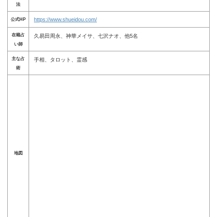
法
https://www.shueidou.com/
公式HP
在籍占
久易田周永、神華メイサ、七沢ナオ、他5名
い師
主な占
手相、タロット、霊感
術
地図