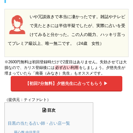
いや冗談抜きで本当に凄かったです。雑誌やテレビ
で見たときには半信半疑でしたが、実際に占いを受
けてみると分かった。この人の能力、ハッキリ言っ
てプレミア級以上、唯一無二です。（24歳 女性）
※2600円無料は初回登録時だけで2度目はありません。失効させては大
損なので、カリス登録後には
必ず占い利用
をしましょう。夕慈先生が
埋まっていたら「南葵（みなき）先生」もオススメです。
【初回7分無料】
夕慈先生に占ってもらう ▶︎
（提供元：ティファレト）
目次
目黒の当たる占い師・占い店一覧
羅心盤 中目黒店