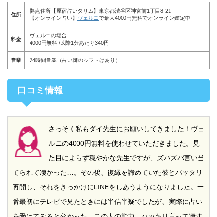
拠点住所【原宿占いタリム】東京都渋谷区神宮前1丁目8-21
住所
【オンライン占い】
ヴェルニ
で最大4000円無料でオンライン鑑定中
ヴェルニの場合
料金
4000円無料 /以降1分あたり340円
営業
24時間営業（占い師のシフトはあり）
口コミ情報
さっそく私もダイ先生にお願いしてきました！ヴェ
ルニの4000円無料を使わせていただきました。見
た目によらず穏やかな先生ですが、ズバズバ言い当
てられて凄かった…。その後、復縁を諦めていた彼とバッタリ
再開し、それをきっかけにLINEをしあうようになりました。一
番最初にテレビで見たときには半信半疑でしたが、実際に占い
を受けてみると分かった。この人の能力、ハッキリ言って凄す