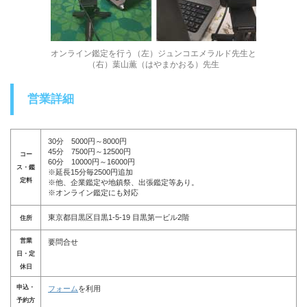
オンライン鑑定を行う（左）ジュンコエメラルド先生と
（右）葉山薫（はやまかおる）先生
営業詳細
30分 5000円～8000円
45分 7500円～12500円
コー
60分 10000円～16000円
ス・鑑
※延長15分毎2500円追加
定料
※他、企業鑑定や地鎮祭、出張鑑定等あり。
※オンライン鑑定にも対応
東京都目黒区目黒1-5-19 目黒第一ビル2階
住所
営業
要問合せ
日・定
休日
申込・
フォーム
を利用
予約方