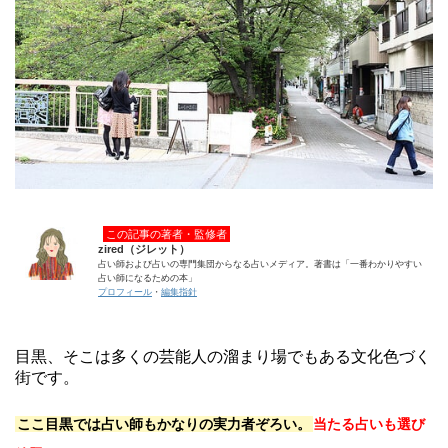
この記事の著者・監修者
zired（ジレット）
占い師および占いの専門集団からなる占いメディア。著書は「一番わかりやすい
占い師になるための本」
プロフィール
・
編集指針
目黒、そこは多くの芸能人の溜まり場でもある文化色づく
街です。
ここ目黒では占い師もかなりの実力者ぞろい。
当たる占いも選び