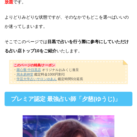
放題
です。
よりどりみどりな状態ですが、そのなかでもどこを選べばいいの
か迷ってしまいます。
そこでこのページでは
目黒で占いを行う際に参考にしていただけ
る占い店トップ10をご紹介
いたします。
このページの特典/クーポン
・
羅心盤 中目黒店
オリジナルおみくじ進呈
・
周永易神堂
鑑定料金1000円割引
・
学芸大学占いサロンゆあん
鑑定時間5分延長
プレミア認定 最強占い師「夕慈(ゆうじ)」