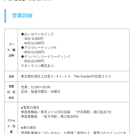
営業詳細
◆占いカウンセリング
・30分 6,000円
・60分12,000円
コー
◆アロマヒーディング®︎
ス・鑑
・60分12,000円
定料
◆ディバインコードリーディング
・90分22,000円
※オンライン鑑定あり。
東京都目黒区上目黒２−４１−１４ The Garden中目黒３０２
住所
営業
営業：12:00〜20:00
定休：毎週月曜日・木曜日
日・定
休日
●電車の場合
東急東横線／東京メトロ日比谷線 「中目黒駅」南口徒歩7分
東急東横線 「祐天寺駅」東口徒歩8分
アクセ
ス・交
●車の場合
通
専用駐車場はございません。お客様ご負担の上、最寄りのコインパーキ