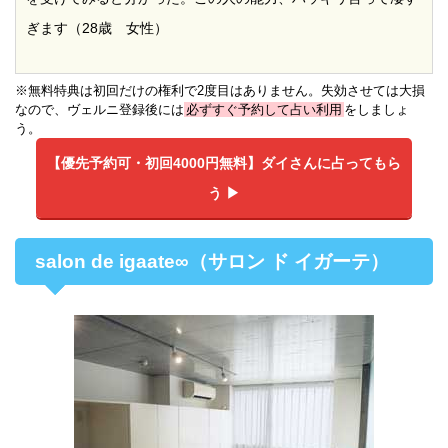
ぎます（28歳 女性）
※無料特典は初回だけの権利で2度目はありません。失効させては大損
なので、ヴェルニ登録後には
必ずすぐ予約して占い利用
をしましょ
う。
【優先予約可・初回4000円無料】
ダイさんに占ってもら
う ▶︎
salon de igaate∞（サロン ド イガーテ）