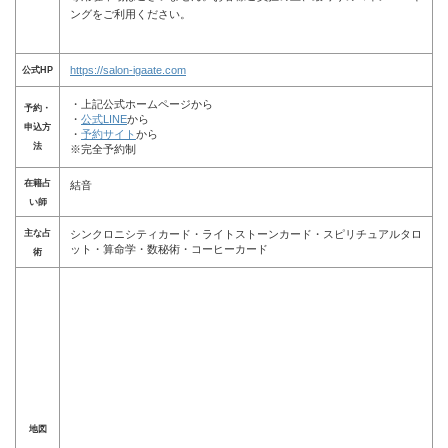
ングをご利用ください。
https://salon-igaate.com
公式HP
・上記公式ホームページから
予約・
・
公式LINE
から
申込方
・
予約サイト
から
法
※完全予約制
在籍占
結音
い師
主な占
シンクロニシティカード・ライトストーンカード・スピリチュアルタロ
ット・算命学・数秘術・コーヒーカード
術
地図