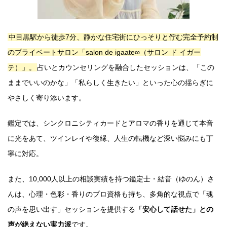
中目黒駅から徒歩7分、静かな住宅街にひっそりと佇む完全予約制
のプライベートサロン「salon de igaate∞（サロン ド イガー
テ）」。
占いとカウンセリングを融合したセッションは、「この
ままでいいのかな」「私らしく生きたい」といった心の揺らぎに
やさしく寄り添います。
鑑定では、シンクロニシティカードとアロマの香りを通じて本音
に光をあて、ツインレイや復縁、人生の転機など深い悩みにも丁
寧に対応。
また、10,000人以上の相談実績を持つ鑑定士・結音（ゆのん）さ
んは、心理・色彩・香りのプロ資格も持ち、多角的な視点で「魂
の声を思い出す」セッションを提供する
「安心して話せた」との
声が絶えない実力派
です。