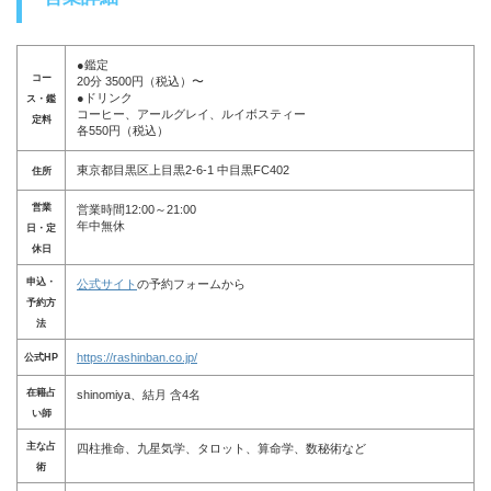
●鑑定
コー
20分 3500円（税込）〜
●ドリンク
ス・鑑
コーヒー、アールグレイ、ルイボスティー
定料
各550円（税込）
東京都目黒区上目黒2-6-1 中目黒FC402
住所
営業
営業時間12:00～21:00
年中無休
日・定
休日
申込・
公式サイト
の予約フォームから
予約方
法
https://rashinban.co.jp/
公式HP
在籍占
shinomiya、結月 含4名
い師
主な占
四柱推命、九星気学、タロット、算命学、数秘術など
術