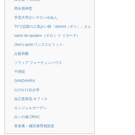
周永易神堂
学芸大学占いサロンゆあん
TVで話題の人気占い師「dainmt（ダイ）」さん
salon de igaate∞（サロン ド イガーテ）
One’s spirit-ワンズスピリット-
占処和樂
ソフィア フォーチュンハウス
千祥院
GANDAHRA
心のかけ込み寺
仙乙恵美花 オフィス
エンジェルガーデン
占いの城 ORAC
美老庵 – 鎌田康秀相談室