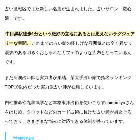
占い激戦区でまた新しい名店が生まれました。占いサロン「羅心
盤」です。
中目黒駅徒歩1分という絶好の立地にあるとは思えないラグジュア
リーな空間。
これまでの占い館の怪しげな雰囲気とは全く異なり
暖炉のある明るくおしゃれなカフェのような店内となっているん
です。
また所属占い師も実力者が集結。某大手占い館で指名ランキング
TOP10以内だった実力派占い師が在籍しています。
四柱推命や九星気学など本格東洋占術を使いこなすshinomiyaさん
をはじめ、タロットなどのカード占術に長けた占い師が男女そろ
っており、さまざまな悩みに対応できる体制が整っています。
営業詳細