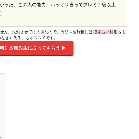
かった。この人の能力、ハッキリ言ってプレミア級以上、
）
りません。失効させては大損なので、カリス登録後には
必ず占い利用
をし
みなき）先生」もオススメです。
無料】
夕慈先生に占ってもらう ▶︎
生
ん