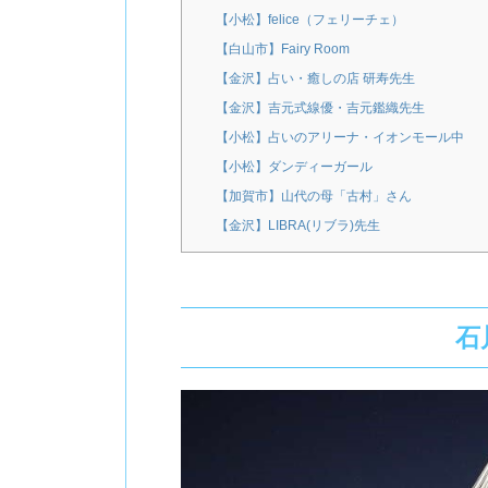
【小松】felice（フェリーチェ）
【白山市】Fairy Room
【金沢】占い・癒しの店 研寿先生
【金沢】吉元式線優・吉元鑑織先生
【小松】占いのアリーナ・イオンモール中
【小松】ダンディーガール
【加賀市】山代の母「古村」さん
【金沢】LIBRA(リブラ)先生
石