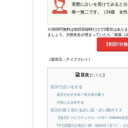
実際に占いを受けてみると分
唯一無二です。（24歳 女性
※2600円無料は初回登録時だけで2度目はあ
ましょう。夕慈先生が埋まっていたら「南葵（
【初回7分
（提供元：ティファレト）
目次
[
たたむ
]
石川で占いをする
金沢がおすすめ！有力者が集う
小松にも点在する
石川の良く当たる占い店・占い師ガイド
【金沢】スピリチュアル・マザー ToMoKo先
TVで話題の人気占い師「dainmt（ダイ）」さ