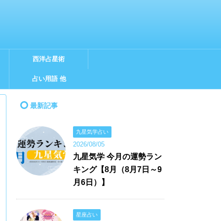
西洋占星術
占い用語 他
最新記事
九星気学占い
2026/08/05
九星気学 今月の運勢ラン
キング【8月（8月7日～9
月6日）】
星座占い