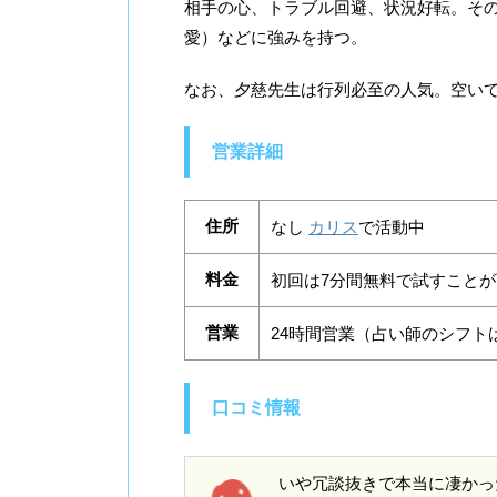
相手の心、トラブル回避、状況好転。そ
愛）などに強みを持つ。
なお、夕慈先生は行列必至の人気。空いて
営業詳細
住所
なし
カリス
で活動中
料金
初回は7分間無料で試すことが可
営業
24時間営業（占い師のシフト
口コミ情報
いや冗談抜きで本当に凄かっ