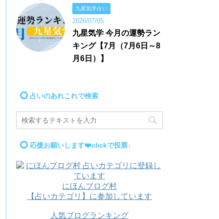
九星気学占い
2026/07/05
九星気学 今月の運勢ラン
キング【7月（7月6日～8
月6日）】
占いのあれこれで検索
応援お願いします❤️clickで投票↓
にほんブログ村
【占いカテゴリ】に参加しています
人気ブログランキング