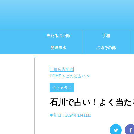
当たる占い師
手相
開運風水
占術その他
HOME
>
当たる占い
>
当たる占い
石川で占い！よく当た
更新日：
2024年1月11日