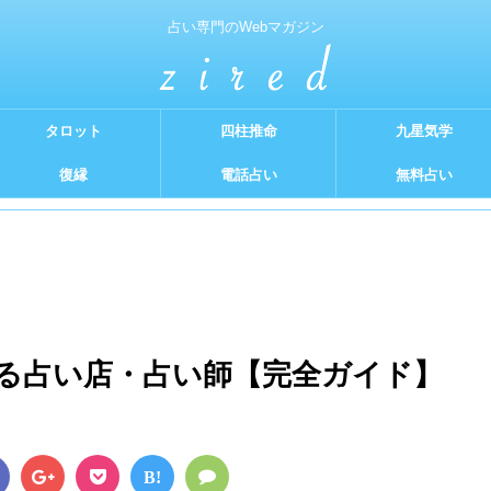
占い専門のWebマガジン
タロット
四柱推命
九星気学
復縁
電話占い
無料占い
る占い店・占い師【完全ガイド】
B!