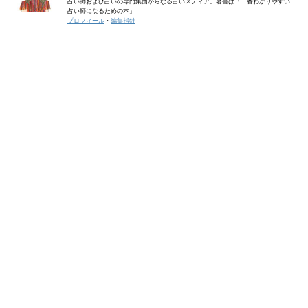
占い師および占いの専門集団からなる占いメディア。著書は「一番わかりやすい
占い師になるための本」
プロフィール
・
編集指針