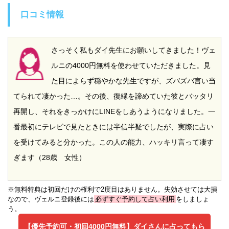
口コミ情報
さっそく私もダイ先生にお願いしてきました！ヴェ
ルニの4000円無料を使わせていただきました。見
た目によらず穏やかな先生ですが、ズバズバ言い当
てられて凄かった…。その後、復縁を諦めていた彼とバッタリ
再開し、それをきっかけにLINEをしあうようになりました。一
番最初にテレビで見たときには半信半疑でしたが、実際に占い
を受けてみると分かった。この人の能力、ハッキリ言って凄す
ぎます（28歳 女性）
※無料特典は初回だけの権利で2度目はありません。失効させては大損
なので、ヴェルニ登録後には
必ずすぐ予約して占い利用
をしましょ
う。
【優先予約可・初回4000円無料】
ダイさんに占ってもら