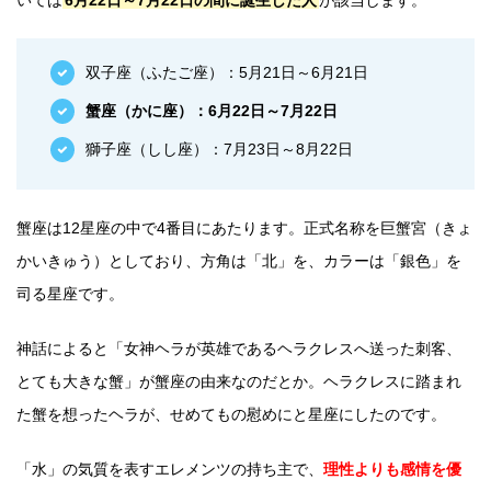
いては
6月22日～7月22日の間に誕生した人
が該当します。
双子座（ふたご座）：5月21日～6月21日
蟹座（かに座）：6月22日～7月22日
獅子座（しし座）：7月23日～8月22日
蟹座は12星座の中で4番目にあたります。正式名称を巨蟹宮（きょ
かいきゅう）としており、方角は「北」を、カラーは「銀色」を
司る星座です。
神話によると「女神ヘラが英雄であるヘラクレスへ送った刺客、
とても大きな蟹」が蟹座の由来なのだとか。ヘラクレスに踏まれ
た蟹を想ったヘラが、せめてもの慰めにと星座にしたのです。
「水」の気質を表すエレメンツの持ち主で、
理性よりも感情を優