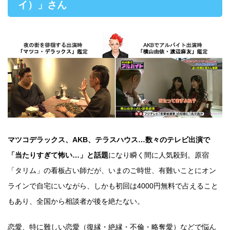
イ）」さん
マツコデラックス、AKB、テラスハウス…数々のテレビ出演で
「当たりすぎて怖い…」と話題
になり瞬く間に人気殺到。原宿
「タリム」の看板占い師だが、いまのご時世、有難いことにオン
ラインで自宅にいながら、しかも初回は4000円無料で占えること
もあり、全国から相談者が後を絶たない。
恋愛、特に難しい恋愛（復縁・絶縁・不倫・略奪愛）などで悩ん