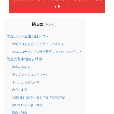
う ▶︎
目次
[
たたむ
]
蟹座とは？誕生日はいつ？
生年月日をもとにした星占いで決まる
ホロスコープで『太陽が蟹座にあった』ということ
蟹座の基本性格と特徴
蟹座あるある
主なファッションイメージ
まわりから見た人柄
内心・本質
恋愛傾向（恋をすると？愛情表現方法）
向いている仕事・適職
宿命・運命