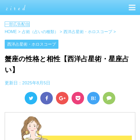
HOME
>
占術（占いの種類）
>
西洋占星術・ホロスコープ
>
西洋占星術・ホロスコープ
蟹座の性格と相性【西洋占星術・星座占
い】
更新日：
2025年8月5日
B!