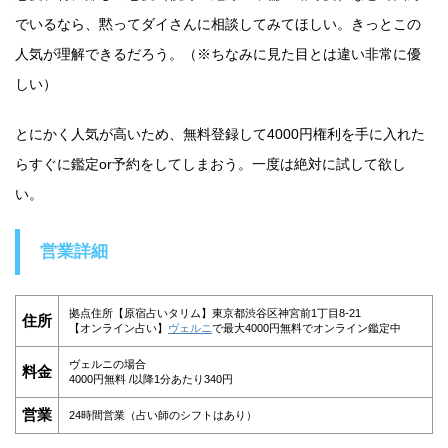
でいるなら、黙ってダイさんに相談してみてほしい。きっとこの
人気が理解できるだろう。（※ちなみに見た目とは違い非常に優
しい）
とにかく人気が高いため、無料登録して4000円権利を手に入れた
らすぐに鑑定or予約をしてしまおう。一度は絶対に試して欲し
い。
営業詳細
拠点住所【原宿占いタリム】東京都渋谷区神宮前1丁目8-21
住所
【オンライン占い】
ヴェルニ
で最大4000円無料でオンライン鑑定中
ヴェルニの場合
料金
4000円無料 /以降1分あたり340円
営業
24時間営業（占い師のシフトはあり）