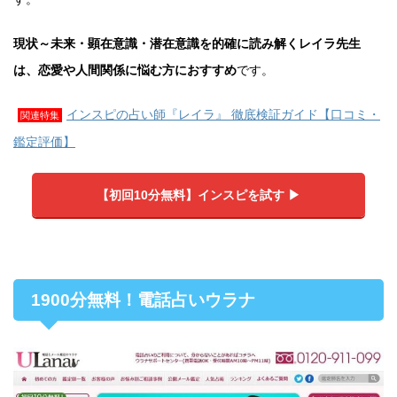
現状～未来・顕在意識・潜在意識を的確に読み解くレイラ先生
は、恋愛や人間関係に悩む方におすすめ
です。
インスピの占い師『レイラ』 徹底検証ガイド【口コミ・
関連特集
鑑定評価】
【初回10分無料】インスピを試す ▶︎
1900分無料！電話占いウラナ