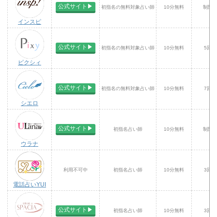
公式サイト▶︎
初指名の無料対象占い師
10分無料
制限
インスピ
公式サイト▶︎
初指名の無料対象占い師
10分無料
5回ま
ピクシィ
公式サイト▶︎
初指名の無料対象占い師
10分無料
7回ま
シエロ
公式サイト▶︎
初指名占い師
10分無料
制限
ウラナ
利用不可中
初指名占い師
10分無料
3回ま
電話占いYUI
公式サイト▶︎
初指名占い師
10分無料
3回ま