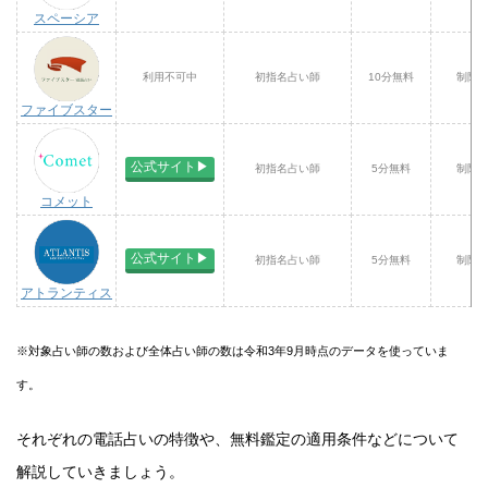
スペーシア
利用不可中
初指名占い師
10分無料
制限
ファイブスター
公式サイト▶︎
初指名占い師
5分無料
制限
コメット
公式サイト▶︎
初指名占い師
5分無料
制限
アトランティス
※対象占い師の数および全体占い師の数は令和3年9月時点のデータを使っていま
す。
それぞれの電話占いの特徴や、無料鑑定の適用条件などについて
解説していきましょう。