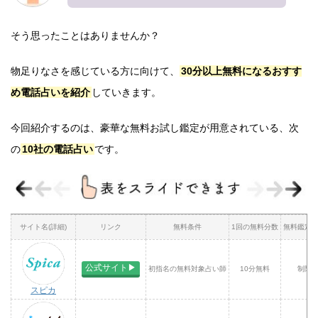
そう思ったことはありませんか？
物足りなさを感じている方に向けて、
30分以上無料になるおすす
め電話占いを紹介
していきます。
今回紹介するのは、豪華な無料お試し鑑定が用意されている、次
の
10社の電話占い
です。
サイト名(詳細)
リンク
無料条件
1回の無料分数
無料鑑定
公式サイト▶︎
初指名の無料対象占い師
10分無料
制限
スピカ