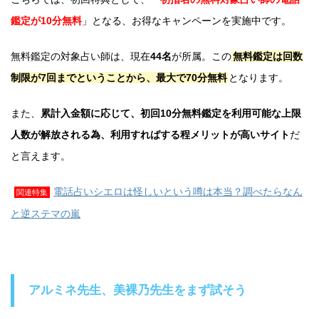
鑑定が10分無料
」となる、お得なキャンペーンを実施中です。
無料鑑定の対象占い師は、現在
44名
が所属。この
無料鑑定は回数
制限が7回までということから、最大で70分無料
となります。
また、
累計入金額に応じて、初回10分無料鑑定を利用可能な上限
人数が解放される為、利用すればする程メリットが高いサイト
だ
と言えます。
電話占いシエロは怪しいという噂は本当？調べたらなん
関連特集
と逆ステマの嵐
アルミネ先生、美裸乃先生をまず試そう