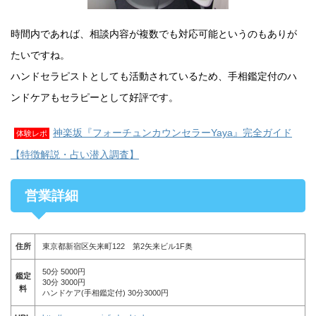
時間内であれば、相談内容が複数でも対応可能というのもありが
たいですね。
ハンドセラピストとしても活動されているため、手相鑑定付のハ
ンドケアもセラピーとして好評です。
神楽坂『フォーチュンカウンセラーYaya』完全ガイド
体験レポ
【特徴解説・占い潜入調査】
営業詳細
住所
東京都新宿区矢来町122 第2矢来ビル1F奥
50分 5000円
鑑定
30分 3000円
料
ハンドケア(手相鑑定付) 30分3000円