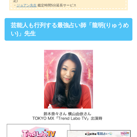
定)
・
ジョアン先生
鑑定時間5分延長サービス
芸能人も行列する最強占い師「龍明(りゅうめ
い)」先生