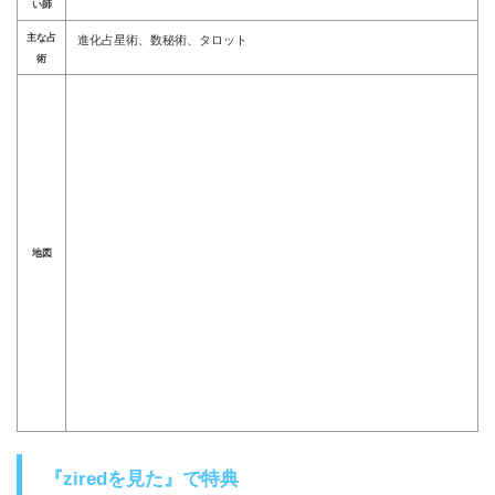
い師
主な占
進化占星術、数秘術、タロット
術
地図
『ziredを見た』で特典