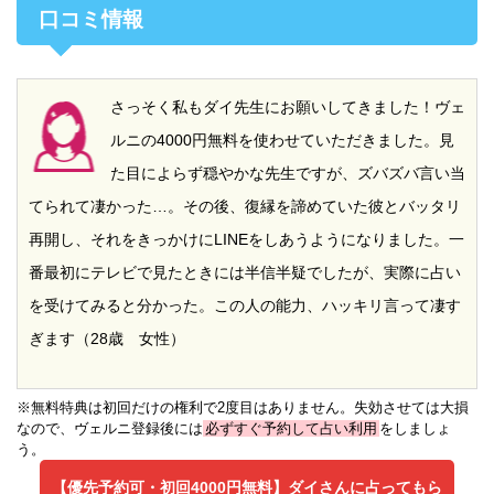
口コミ情報
さっそく私もダイ先生にお願いしてきました！ヴェ
ルニの4000円無料を使わせていただきました。見
た目によらず穏やかな先生ですが、ズバズバ言い当
てられて凄かった…。その後、復縁を諦めていた彼とバッタリ
再開し、それをきっかけにLINEをしあうようになりました。一
番最初にテレビで見たときには半信半疑でしたが、実際に占い
を受けてみると分かった。この人の能力、ハッキリ言って凄す
ぎます（28歳 女性）
※無料特典は初回だけの権利で2度目はありません。失効させては大損
なので、ヴェルニ登録後には
必ずすぐ予約して占い利用
をしましょ
う。
【優先予約可・初回4000円無料】
ダイさんに占ってもら