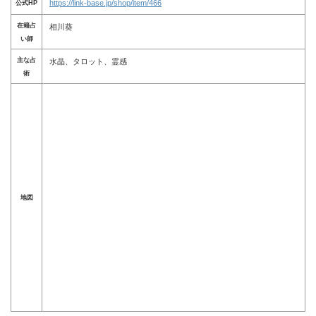
https://link-base.jp/shop/item/466
公式HP
在籍占
相川葵
い師
主な占
水晶、タロット、霊感
術
地図