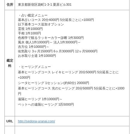
住所
東京都新宿区袋町1-3-1 栗原ビル301
・占い鑑定メニュー
基本占いコース 20分4000円 5分延長ごとに+1000円
以下基本コース追加オプション
霊視 1件10000円
手相 1件1000円
色相学で観るラッキーカラー診断 1件3000円
風水 個人1件10000円～ 法人1件30000円～
吉方位 1件10000円～
佑気取り 3ヶ月15000円 6ヶ月30000円 12ヶ月50000円
お水取り士道 1件10000円
鑑定
料
・ヒーリングメニュー
基本ヒーリングコース レイキヒーリング 20分5000円 5分延長ごとに
+1000円
シータヒーリング 1セッション(約60分) 20000円
基本ヒーリングコース 光のヒーリング 20分5000円 5分延長ごとに+1000
円
遠隔ヒーリング 1件10000円～
ペットへの遠隔ヒーリング 1匹5000円
URL
http://sedona-uranai.com/