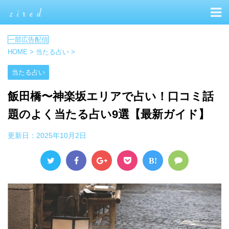
HOME
>
当たる占い
>
当たる占い
飯田橋〜神楽坂エリアで占い！口コミ話
題のよく当たる占い9選【最新ガイド】
更新日：
2025年10月2日
B!