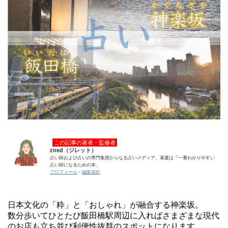
この記事の著者・監修者
zired（ジレット）
占い師および占いの専門集団からなる占いメディア。著書は「一番わかりやすい
占い師になるための本」
プロフィール
・
編集指針
日本文化の「粋」と「おしゃれ」が融合する神楽坂。
数分歩いてひとたび飯田橋駅周辺に入ればさまざまな現代
のお店も立ち並び利便性抜群のスポットになります。