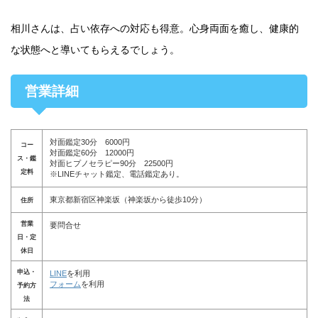
相川さんは、占い依存への対応も得意。心身両面を癒し、健康的
な状態へと導いてもらえるでしょう。
営業詳細
対面鑑定30分 6000円
コー
対面鑑定60分 12000円
ス・鑑
対面ヒプノセラピー90分 22500円
定料
※LINEチャット鑑定、電話鑑定あり。
東京都新宿区神楽坂（神楽坂から徒歩10分）
住所
営業
要問合せ
日・定
休日
申込・
LINE
を利用
フォーム
を利用
予約方
法