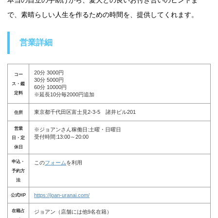
本当の自立の手助けから、愛犬との良いお付き合いのヒントま
で、素晴らしい人生を作るための時間を、提供してくれます。
営業詳細
20分 3000円
コー
30分 5000円
ス・鑑
60分 10000円
定料
※延長10分毎2000円追加
東京都千代田区富士見2-3-5 諸井ビル201
住所
営業
※ジョアンさん稼働日:土曜・日曜日
受付時間:13:00～20:00
日・定
休日
申込・
この
フォーム
を利用
予約方
法
https://joan-uranai.com/
公式HP
在籍占
ジョアン（店舗には他9名在籍）