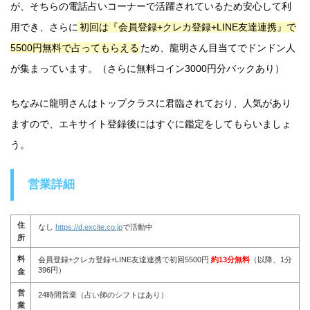
が、そちらの電話占いコーナーで活躍されているため安心して利
用でき、さらに
初回は『会員登録+クレカ登録+LINE友達連携』で
5500円無料で占ってもらえる
ため、龍明さん目当てでドンドン人
が集まっています。（さらに無料コイン3000円分バックあり）
ちなみに龍明さんはトップクラスに君臨されており、人気があり
ますので、エキサイト登録後にはすぐに鑑定をしてもらいましょ
う。
営業詳細
住
なし
https://d.excite.co.jp
で活動中
所
料
会員登録+クレカ登録+LINE友達連携で初回5500円
約13分無料
（以降、1分
396円）
金
営
24時間営業（占い師のシフトはあり）
業