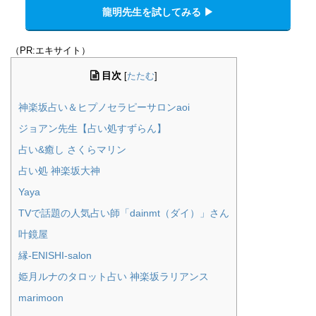
龍明先生を試してみる ▶︎
（PR:エキサイト）
目次
[
たたむ
]
神楽坂占い＆ヒプノセラピーサロンaoi
ジョアン先生【占い処すずらん】
占い&癒し さくらマリン
占い処 神楽坂大神
Yaya
TVで話題の人気占い師「dainmt（ダイ）」さん
叶鏡屋
縁-ENISHI-salon
姫月ルナのタロット占い 神楽坂ラリアンス
marimoon