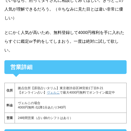
でいるなら、黙ってダイさんに相談してみてほしい。きっとこの
人気が理解できるだろう。（※ちなみに見た目とは違い非常に優
しい）
とにかく人気が高いため、無料登録して4000円権利を手に入れた
らすぐに鑑定or予約をしてしまおう。一度は絶対に試して欲し
い。
営業詳細
拠点住所【原宿占いタリム】東京都渋谷区神宮前1丁目8-21
住所
【オンライン占い】
ヴェルニ
で最大4000円無料でオンライン鑑定中
ヴェルニの場合
料金
4000円無料 /以降1分あたり340円
営業
24時間営業（占い師のシフトはあり）