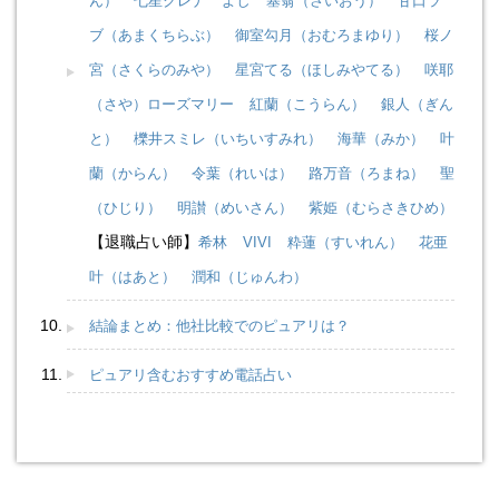
ん）
七星クレナ
よし
塞翁（さいおう）
甘口ラ
ブ（あまくちらぶ）
御室勾月（おむろまゆり）
桜ノ
宮（さくらのみや）
星宮てる（ほしみやてる）
咲耶
（さや）ローズマリー
紅蘭（こうらん）
銀人（ぎん
と）
櫟井スミレ（いちいすみれ）
海華（みか）
叶
蘭（からん）
令葉（れいは）
路万音（ろまね）
聖
（ひじり）
明讃（めいさん）
紫姫（むらさきひめ）
【退職占い師】
希林
VIVI
粋蓮（すいれん）
花亜
叶（はあと）
潤和（じゅんわ）
結論まとめ：他社比較でのピュアリは？
ピュアリ含むおすすめ電話占い