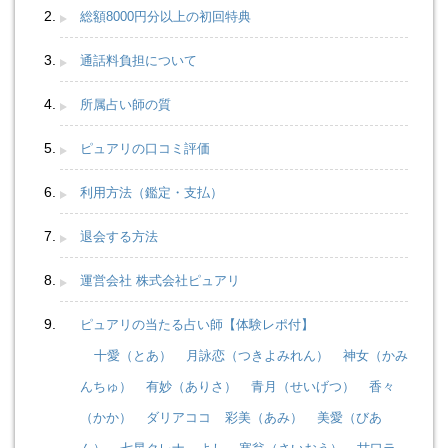
総額8000円分以上の初回特典
通話料負担について
所属占い師の質
ピュアリの口コミ評価
利用方法（鑑定・支払）
退会する方法
運営会社 株式会社ピュアリ
ピュアリの当たる占い師【体験レポ付】
十愛（とあ）
月詠恋（つきよみれん）
神女（かみ
んちゅ）
有妙（ありさ）
青月（せいげつ）
香々
（かか）
ダリアココ
彩美（あみ）
美愛（びあ