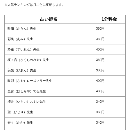
※人気ランキングは月ごとに変動します。
占い師名
1分料金
叶蘭（からん）先生
380円
彩美（あみ）先生
360円
粋蓮（すいれん）先生
400円
桜ノ宮（さくらのみや）先生
360円
美愛（びあん）先生
380円
咲耶（さや）ローズマリー先生
400円
星宮（ほしみや）てる先生
400円
櫟井（いちい）スミレ先生
340円
聖（ひじり）先生
360円
香々（かか）先生
340円