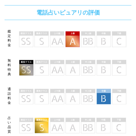
電話占いピュアリの評価
鑑
定
料
金
無
料
特
典
通
話
料
金
占
い
品
質