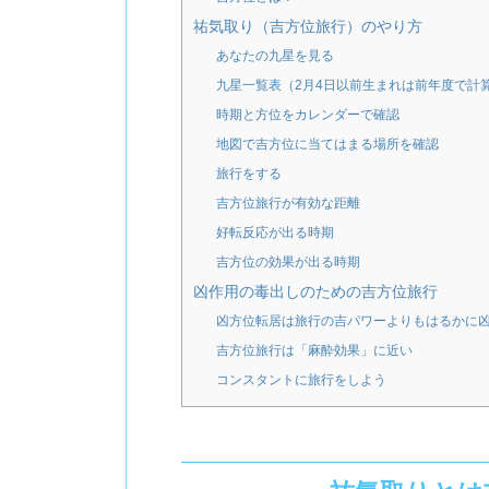
祐気取り（吉方位旅行）のやり方
あなたの九星を見る
九星一覧表（2月4日以前生まれは前年度で計
時期と方位をカレンダーで確認
地図で吉方位に当てはまる場所を確認
旅行をする
吉方位旅行が有効な距離
好転反応が出る時期
吉方位の効果が出る時期
凶作用の毒出しのための吉方位旅行
凶方位転居は旅行の吉パワーよりもはるかに
吉方位旅行は「麻酔効果」に近い
コンスタントに旅行をしよう