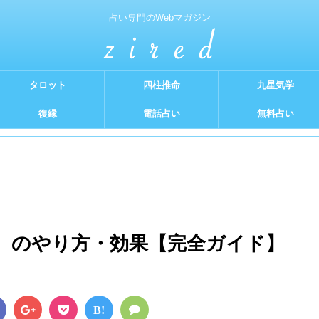
占い専門のWebマガジン
タロット
四柱推命
九星気学
復縁
電話占い
無料占い
）のやり方・効果【完全ガイド】
B!