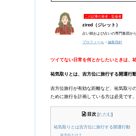
この記事の著者・監修者
zired（ジレット）
占い師および占いの専門集団か
プロフィール
・
編集指針
ツイてない日常を何とかしたいときは、
祐気取りとは、吉方位に旅行する開運行
吉方位旅行が有効な距離など、祐気取り
ために旅行を計画している方は必見です
目次
[
たたむ
]
祐気取りとは吉方位に旅行する開運行動
吉方位とは？