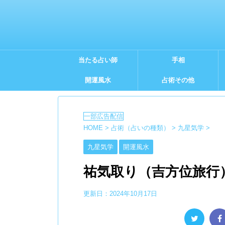
当たる占い師
手相
開運風水
占術その他
HOME
>
占術（占いの種類）
>
九星気学
>
九星気学
開運風水
祐気取り（吉方位旅行
更新日：
2024年10月17日