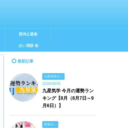
西洋占星術
占い用語 他
最新記事
九星気学占い
2026/08/05
九星気学 今月の運勢ラン
キング【8月（8月7日～9
月6日）】
星座占い