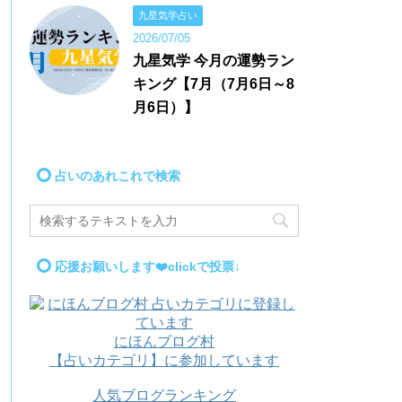
九星気学占い
2026/07/05
九星気学 今月の運勢ラン
キング【7月（7月6日～8
月6日）】
占いのあれこれで検索
応援お願いします❤️clickで投票↓
にほんブログ村
【占いカテゴリ】に参加しています
人気ブログランキング