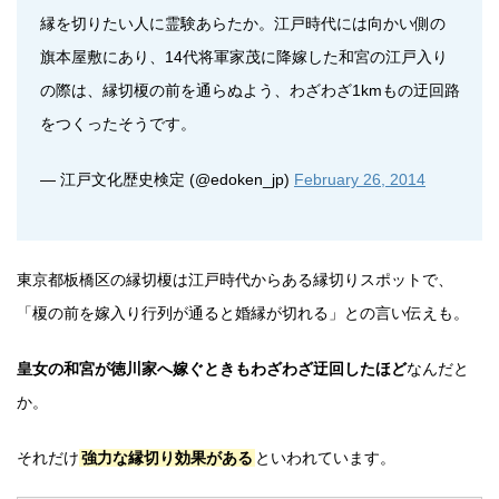
縁を切りたい人に霊験あらたか。江戸時代には向かい側の
旗本屋敷にあり、14代将軍家茂に降嫁した和宮の江戸入り
の際は、縁切榎の前を通らぬよう、わざわざ1kmもの迂回路
をつくったそうです。
— 江戸文化歴史検定 (@edoken_jp)
February 26, 2014
東京都板橋区の縁切榎は江戸時代からある縁切りスポットで、
「榎の前を嫁入り行列が通ると婚縁が切れる」との言い伝えも。
皇女の和宮が徳川家へ嫁ぐときもわざわざ迂回したほど
なんだと
か。
それだけ
強力な縁切り効果がある
といわれています。