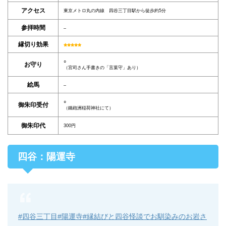
アクセス
東京メトロ丸の内線 四谷三丁目駅から徒歩約5分
参拝時間
–
縁切り効果
○
お守り
（宮司さん手書きの「言葉守」あり）
絵馬
–
○
御朱印受付
（鐵砲洲稲荷神社にて）
御朱印代
300円
四谷：陽運寺
#四谷三丁目
#陽運寺
#縁結びと四谷怪談でお馴染みのお岩さ