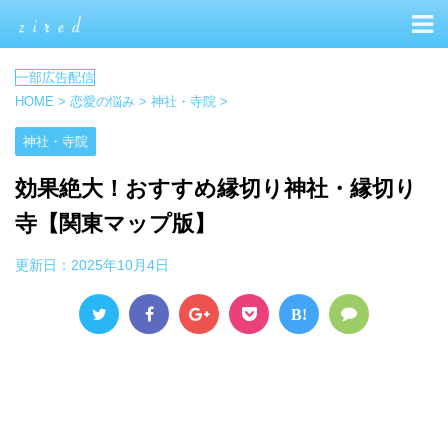
HOME
>
恋愛の悩み
>
神社・寺院
>
神社・寺院
効果絶大！おすすめ縁切り神社・縁切り
寺【関東マップ版】
更新日：
2025年10月4日
B!