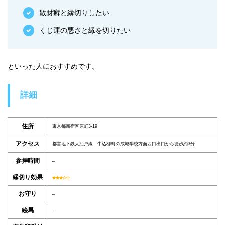
散財癖と縁切りしたい
くじ運の悪さと縁を切りたい
といった人におすすめです。
詳細
住所
東京都新宿区原町3-19
アクセス
都営地下鉄大江戸線 牛込柳町の成城学校方面西口出口から徒歩約3分
参拝時間
–
縁切り効果
お守り
–
絵馬
–