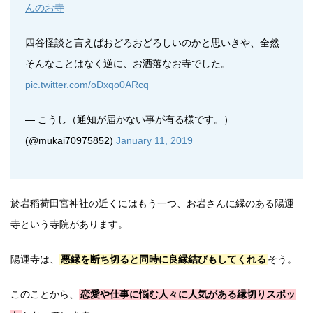
んのお寺
四谷怪談と言えばおどろおどろしいのかと思いきや、全然
そんなことはなく逆に、お洒落なお寺でした。
pic.twitter.com/oDxqo0ARcq
— こうし（通知が届かない事が有る様です。）
(@mukai70975852)
January 11, 2019
於岩稲荷田宮神社の近くにはもう一つ、お岩さんに縁のある陽運
寺という寺院があります。
陽運寺は、
悪縁を断ち切ると同時に良縁結びもしてくれる
そう。
このことから、
恋愛や仕事に悩む人々に人気がある縁切りスポッ