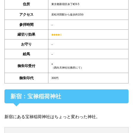
住所
東京都新宿区余丁町8-5
アクセス
若松河田駅から徒歩約10分
参拝時間
–
縁切り効果
お守り
–
絵馬
–
○
御朱印受付
（西向天神社社務所にて）
御朱印代
300円
新宿：宝禄稲荷神社
新宿にある宝禄稲荷神社はちょっと変わった神社。