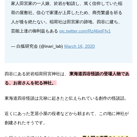
家人田宮家の一人娘、於岩が勧請し、篤く信仰していた稲
荷の屋敷社。信心で家運が上昇したため、商売繁盛を祈る
人が後を絶たない。稲荷社は田宮家の跡地、四谷に建ち、
芸能上達の御利益もある
pic.twitter.com/RzA6etFfv1
— 白狐研究会 (@inari_lab)
March 16, 2020
四谷にある於岩稲荷田宮神社は、
東海道四谷怪談の登場人物であ
る、お岩さんを祀る神社。
東海道四谷怪談は元禄に起きたと伝えられている創作の怪談話。
近くにあった芝居小屋の役者などから頼まれて、この地に神社が
創建されたそうです。