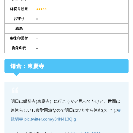
縁切り効果
お守り
○
絵馬
–
御朱印受付
×
御朱印代
–
鎌倉：東慶寺
明日は縁切寺(東慶寺）に行こうかと思ってたけど、世間は
連休らしいし疲労困憊なので明日はひたすら休む(੭;´ ꒫`)੭
#
縁切寺
pic.twitter.com/y34N413QIg