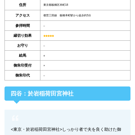
住所
東京都板橋区本町18
アクセス
都営三田線 板橋本町駅から徒歩約5分
参拝時間
–
縁切り効果
お守り
–
絵馬
○
御朱印受付
×
御朱印代
–
四谷：於岩稲荷田宮神社
<東京・於岩稲荷田宮神社>しっかり者で夫を良く助けた御