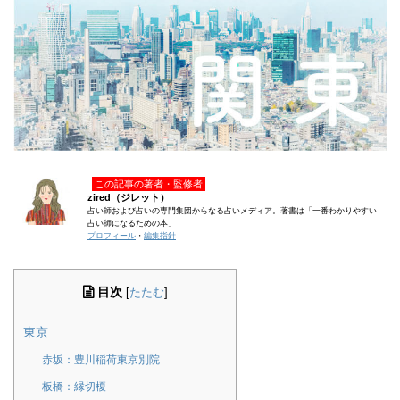
この記事の著者・監修者
zired（ジレット）
占い師および占いの専門集団からなる占いメディア。著書は「一番わかりやすい
占い師になるための本」
プロフィール
・
編集指針
目次
[
たたむ
]
東京
赤坂：豊川稲荷東京別院
板橋：縁切榎