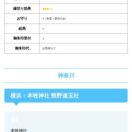
縁切り効果
お守り
○（冬至～節分のみ）
絵馬
○
御朱印受付
○
御朱印代
お気持ちで
神奈川
横浜：本牧神社 熊野速玉社
本牧神社