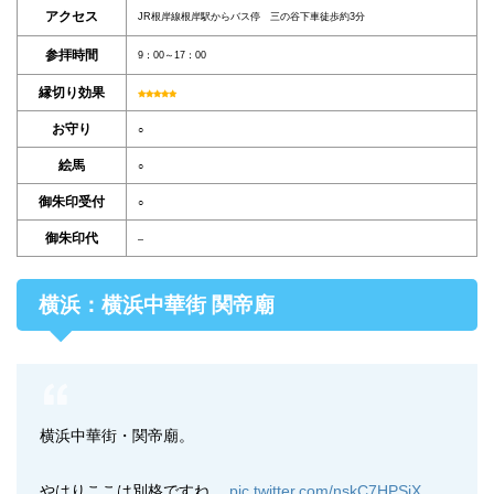
アクセス
JR根岸線根岸駅からバス停 三の谷下車徒歩約3分
参拝時間
9：00～17：00
縁切り効果
お守り
○
絵馬
○
御朱印受付
○
御朱印代
–
横浜：横浜中華街 関帝廟
横浜中華街・関帝廟。
やはりここは別格ですね。
pic.twitter.com/nskC7HPSjX