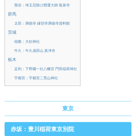
熊谷：埼玉厄除け開運大師 龍泉寺
群馬
太田：満徳寺 縁切寺満徳寺資料館
茨城
稲敷：大杉神社
牛久：牛久成田山 真浄寺
栃木
足利：下野國一社八幡宮 門田稲荷神社
宇都宮：宇都宮二荒山神社
東京
赤坂：豊川稲荷東京別院