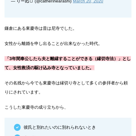
— りーぬ🍞 (@catherinearashi)
March 20, 2020
鎌倉にある東慶寺は昔は尼寺でした。
女性から離婚を申し出ることが出来なかった時代。
「3年間奉公したら夫と離縁することができる（縁切寺法）」とし
て、女性救済の駆け込み寺となっていました。
その名残から今でも東慶寺は縁切り寺として多くの参拝者から頼
りにされています。
こうした東慶寺の成り立ちから、
彼氏と別れたいのに別れられないとき