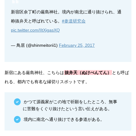
新宿区余丁町の厳島神社。境内が南北に通り抜けられ、通
称抜弁天と呼ばれている。
#参道研究会
pic.twitter.com/IItXigasXQ
— 鳥居 (@shinmeitorii1)
February 25, 2017
新宿にある厳島神社、こちらは
抜弁天（ぬけべんてん）
とも呼ば
れる、都内でも有名な縁切りスポットです。
かつて源義家がこの地で祈願をしたところ、無事
に苦難をくぐり抜けたという言い伝えがある。
境内に南北へ通り抜けできる参道がある。