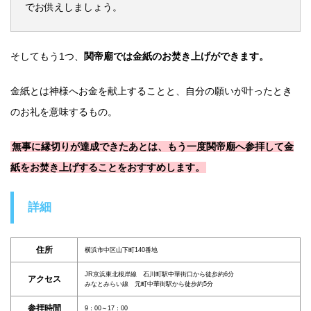
でお供えしましょう。
そしてもう1つ、
関帝廟では金紙のお焚き上げができます。
金紙とは神様へお金を献上することと、自分の願いが叶ったとき
のお礼を意味するもの。
無事に縁切りが達成できたあとは、もう一度関帝廟へ参拝して金
紙をお焚き上げすることをおすすめします。
詳細
住所
横浜市中区山下町140番地
JR京浜東北根岸線 石川町駅中華街口から徒歩約6分
アクセス
みなとみらい線 元町中華街駅から徒歩約5分
参拝時間
9：00～17：00