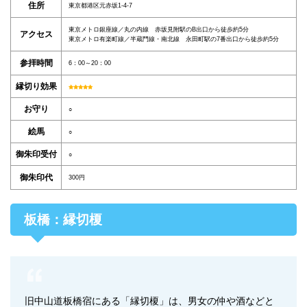
住所
東京都港区元赤坂1-4-7
東京メトロ銀座線／丸の内線 赤坂見附駅のB出口から徒歩約5分
アクセス
東京メトロ有楽町線／半蔵門線・南北線 永田町駅の7番出口から徒歩約5分
参拝時間
6：00～20：00
縁切り効果
お守り
○
絵馬
○
御朱印受付
○
御朱印代
300円
板橋：縁切榎
旧中山道板橋宿にある「縁切榎」は、男女の仲や酒などと