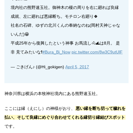
境内社の熊野速玉社。御神木の榎の周りを右に廻れば良縁
成就、左に廻れば悪縁断ち。モチロン右廻り🍀
社名の石碑、ゆずの北川くんの奉納なのね(岡村天神じゃな
いんだ)😁
平成25年から復興したという神事 お馬流し🐴🌊は8月。 是
非 見てみたいな❗
#Bura_Bi_Now
pic.twitter.com/8w3C9utUlF
— ごきげん♪ (@Hi_gokigen)
April 5, 2017
神奈川県は横浜の本牧神社境内にある熊野速玉社。
ここには縁（えにし）の神様がおり、
悪い縁を断ち切って穢れを
払い、そして良縁にめぐり合わせてくれる縁切り縁結びスポット
です。