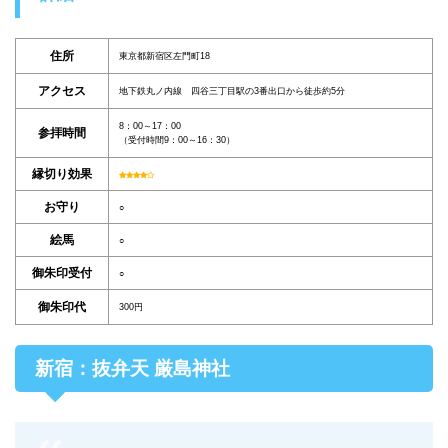
住所
東京都新宿区左門町18
アクセス
地下鉄丸ノ内線 四谷三丁目駅の3番出口から徒歩約5分
8：00～17：00
参拝時間
（受付時間9：00～16：30）
縁切り効果
お守り
○
絵馬
○
御朱印受付
○
御朱印代
300円
新宿：抜弁天 厳島神社