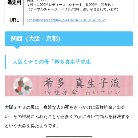
男性：2,000円
鑑定料
女性：1,000円レディース占いセット 6,000円（税サ込）
（テーブルチャージ、ドリンク2杯、占いが含まれています）
URL
https://tabelog.com/tokyo/A1301/A130101/13237512/
関西（大阪・京都）
大阪ミナミの母「希多真生子先生」
大阪ミナミの母は、身近な人の死をきっかけに四柱推命と出会
い、その神秘にふれたことから多くの人に占いで悩みを解決する
という天命を得たようです。