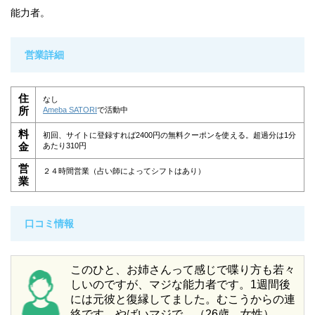
能力者。
営業詳細
住
なし
所
Ameba SATORI
で活動中
料
初回、サイトに登録すれば2400円の無料クーポンを使える。超過分は1分
金
あたり310円
営
２４時間営業（占い師によってシフトはあり）
業
口コミ情報
このひと、お姉さんって感じで喋り方も若々
しいのですが、マジな能力者です。1週間後
には元彼と復縁してました。むこうからの連
絡です。やばいマジで。（26歳 女性）