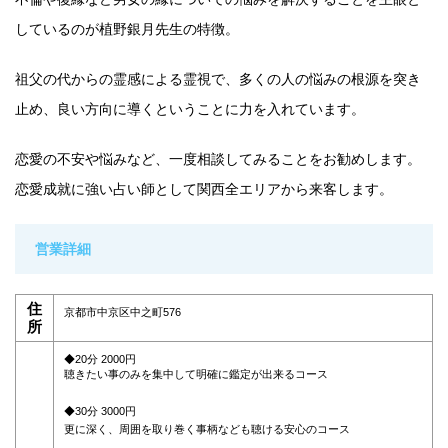
しているのが植野銀月先生の特徴。
祖父の代からの霊感による霊視で、多くの人の悩みの根源を突き
止め、良い方向に導くということに力を入れています。
恋愛の不安や悩みなど、一度相談してみることをお勧めします。
恋愛成就に強い占い師として関西全エリアから来客します。
営業詳細
住
京都市中京区中之町576
所
◆20分 2000円
聴きたい事のみを集中して明確に鑑定が出来るコース
◆30分 3000円
更に深く、周囲を取り巻く事柄なども聴ける安心のコース