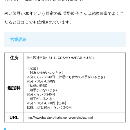
占い師歴が30年という原宿の母 菅野鈴子さんは経験豊富でよく当
たると口コミでも信頼されています。
営業詳細
住所
渋谷区神宮前4-31-11 COSMO HARAJUKU 501
【恋愛】
（対象人物がいないとき）
20分くらい 3,240円 （片思いも含めて相手がいるとき）
20分〜30分 4,320円
【結婚の時期】
鑑定料
（相手がいないとき）
20分くらい 3,240円
（相手がいるとき）
20分〜30分 4,320円【仕事】
転職、天職 20分くらい 3,240円
URL
http://www.harajuku-haha.com/room/index.html