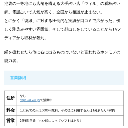
池袋の一等地にも店舗を構える大手占い店「ウィル」の看板占い
師。電話占いで人気が高く、全国から相談が止まない。
とにかく「復縁」に対する圧倒的な実績が口コミで広がった。優
しく馴染みやすい雰囲気、そして顔出しをしていることからTVメ
ディアから取材が殺到。
縁を扱わせたら他に右に出るものはいないと言われるホンモノの
能力者。
営業詳細
なし
住所
https://d-will.jp/
で活動中
料金
はじめての人は3000円無料。その後に利用する人は1分あたり420円
営業
24時間営業（占い師によってシフトはあり）