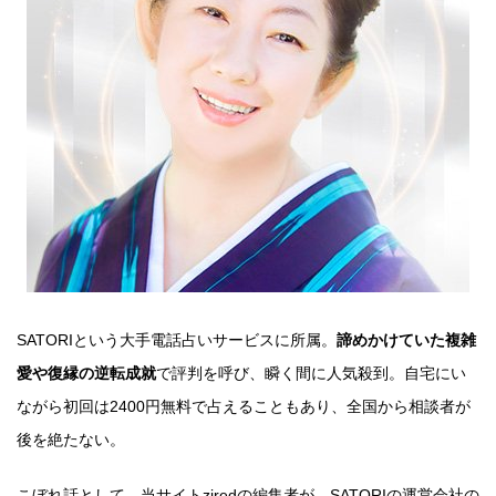
SATORIという大手電話占いサービスに所属。
諦めかけていた複雑
愛や復縁の逆転成就
で評判を呼び、瞬く間に人気殺到。自宅にい
ながら初回は2400円無料で占えることもあり、全国から相談者が
後を絶たない。
こぼれ話として、当サイトziredの編集者が、SATORIの運営会社の