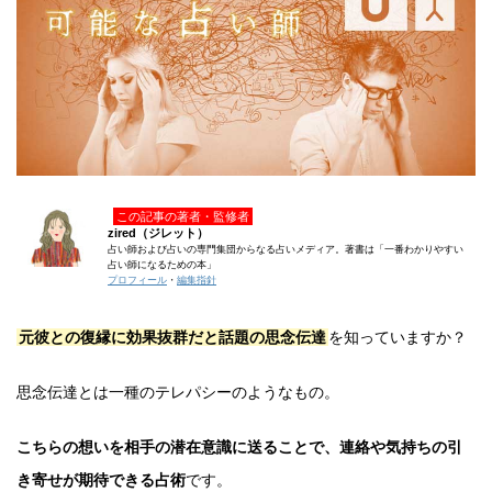
この記事の著者・監修者
zired（ジレット）
占い師および占いの専門集団からなる占いメディア。著書は「一番わかりやすい
占い師になるための本」
プロフィール
・
編集指針
元彼との復縁に効果抜群だと話題の思念伝達
を知っていますか？
思念伝達とは一種のテレパシーのようなもの。
こちらの想いを相手の潜在意識に送ることで、連絡や気持ちの引
き寄せが期待できる占術
です。