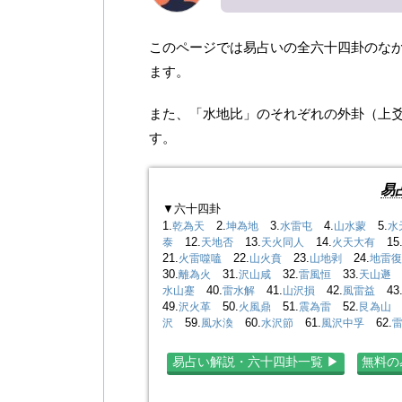
このページでは易占いの全六十四卦のな
ます。
また、「水地比」のそれぞれの外卦（上爻 
す。
易
▼六十四卦
1.
2.
3.
4.
5.
乾為天
坤為地
水雷屯
山水蒙
水
12.
13.
14.
15
泰
天地否
天火同人
火天大有
21.
22.
23.
24.
火雷噬嗑
山火賁
山地剥
地雷復
30.
31.
32.
33.
3
離為火
沢山咸
雷風恒
天山遯
40.
41.
42.
43
水山蹇
雷水解
山沢損
風雷益
49.
50.
51.
52.
5
沢火革
火風鼎
震為雷
艮為山
59.
60.
61.
62.
沢
風水渙
水沢節
風沢中孚
易占い解説・六十四卦一覧 ▶︎
無料の