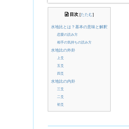
目次
[
たたむ
]
水地比とは？基本の意味と解釈
恋愛の読み方
相手の気持ちの読み方
水地比の外卦
上爻
五爻
四爻
水地比の内卦
三爻
二爻
初爻