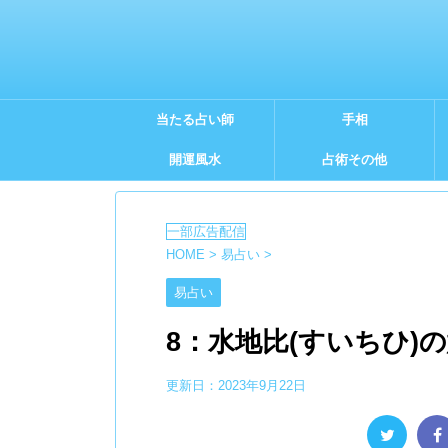
当たる占い師
手相
開運風水
占術その他
HOME
>
易占い
>
易占い
8：水地比(すいちひ)
更新日：
2023年9月22日