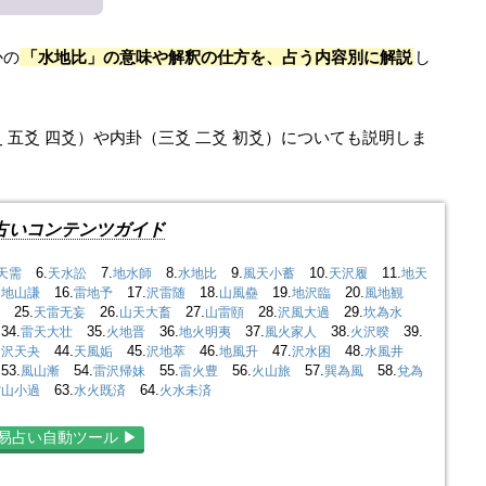
かの
「水地比」の意味や解釈の仕方を、占う内容別に解説
し
五爻 四爻）や内卦（三爻 二爻 初爻）についても説明しま
占いコンテンツガイド
6.
7.
8.
9.
10.
11.
天需
天水訟
地水師
水地比
風天小蓄
天沢履
地天
.
16.
17.
18.
19.
20.
地山謙
雷地予
沢雷随
山風蠱
地沢臨
風地観
25.
26.
27.
28.
29.
天雷无妄
山天大畜
山雷頤
沢風大過
坎為水
4.
35.
36.
37.
38.
39.
雷天大壮
火地晋
地火明夷
風火家人
火沢暌
.
44.
45.
46.
47.
48.
沢天夬
天風姤
沢地萃
地風升
沢水困
水風井
3.
54.
55.
56.
57.
58.
風山漸
雷沢帰妹
雷火豊
火山旅
巽為風
兌為
63.
64.
雷山小過
水火既済
火水未済
易占い自動ツール ▶︎