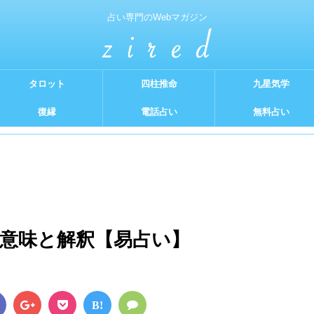
占い専門のWebマガジン
タロット
四柱推命
九星気学
復縁
電話占い
無料占い
の意味と解釈【易占い】
B!