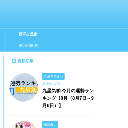
西洋占星術
占い用語 他
最新記事
九星気学占い
2026/08/05
九星気学 今月の運勢ラン
キング【8月（8月7日～9
月6日）】
星座占い