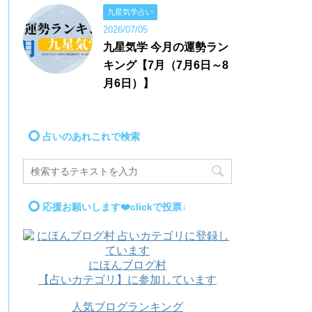
九星気学占い
2026/07/05
九星気学 今月の運勢ラン
キング【7月（7月6日～8
月6日）】
占いのあれこれで検索
応援お願いします❤️clickで投票↓
にほんブログ村
【占いカテゴリ】に参加しています
人気ブログランキング