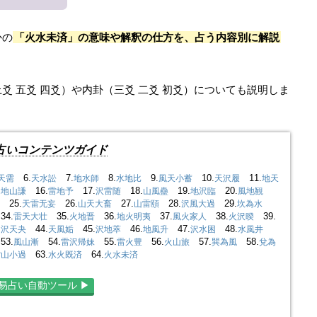
かの
「火水未済」の意味や解釈の仕方を、占う内容別に解説
爻 五爻 四爻）や内卦（三爻 二爻 初爻）についても説明しま
占いコンテンツガイド
6.
7.
8.
9.
10.
11.
天需
天水訟
地水師
水地比
風天小蓄
天沢履
地天
.
16.
17.
18.
19.
20.
地山謙
雷地予
沢雷随
山風蠱
地沢臨
風地観
25.
26.
27.
28.
29.
天雷无妄
山天大畜
山雷頤
沢風大過
坎為水
4.
35.
36.
37.
38.
39.
雷天大壮
火地晋
地火明夷
風火家人
火沢暌
.
44.
45.
46.
47.
48.
沢天夬
天風姤
沢地萃
地風升
沢水困
水風井
3.
54.
55.
56.
57.
58.
風山漸
雷沢帰妹
雷火豊
火山旅
巽為風
兌為
63.
64.
雷山小過
水火既済
火水未済
易占い自動ツール ▶︎