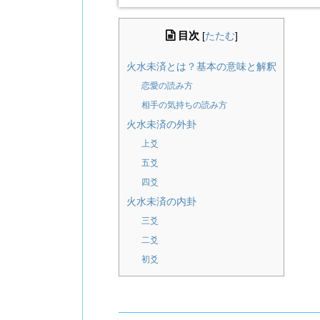
目次
[
たたむ
]
火水未済とは？基本の意味と解釈
恋愛の読み方
相手の気持ちの読み方
火水未済の外卦
上爻
五爻
四爻
火水未済の内卦
三爻
二爻
初爻