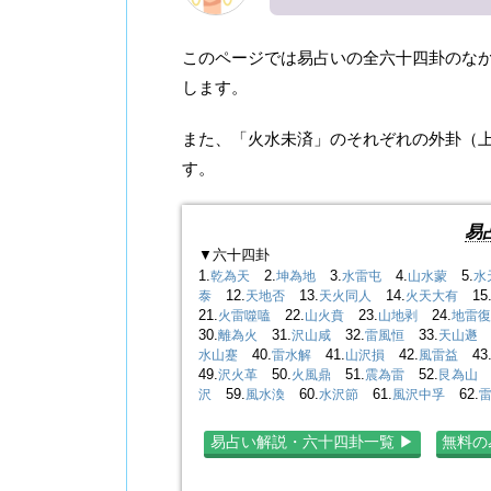
このページでは易占いの全六十四卦のな
します。
また、「火水未済」のそれぞれの外卦（上
す。
易
▼六十四卦
1.
2.
3.
4.
5.
乾為天
坤為地
水雷屯
山水蒙
水
12.
13.
14.
15
泰
天地否
天火同人
火天大有
21.
22.
23.
24.
火雷噬嗑
山火賁
山地剥
地雷復
30.
31.
32.
33.
3
離為火
沢山咸
雷風恒
天山遯
40.
41.
42.
43
水山蹇
雷水解
山沢損
風雷益
49.
50.
51.
52.
5
沢火革
火風鼎
震為雷
艮為山
59.
60.
61.
62.
沢
風水渙
水沢節
風沢中孚
易占い解説・六十四卦一覧 ▶︎
無料の