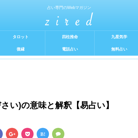
占い専門のWebマガジン
タロット
四柱推命
九星気学
復縁
電話占い
無料占い
びさい)の意味と解釈【易占い】
B!