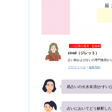
この記事の著者・監修者
zired（ジレット）
占い師および占いの専門集団か
プロフィール
・
編集指針
易占いの火水未済(かすい
占いにおいてどう解釈した