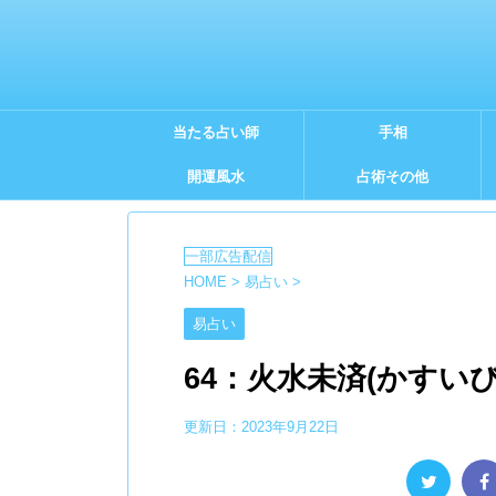
当たる占い師
手相
開運風水
占術その他
HOME
>
易占い
>
易占い
64：火水未済(かすい
更新日：
2023年9月22日