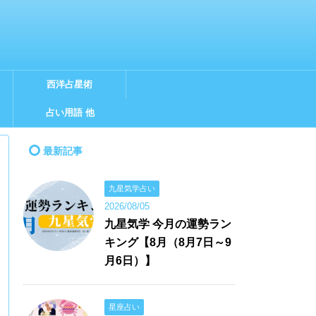
西洋占星術
占い用語 他
最新記事
九星気学占い
2026/08/05
九星気学 今月の運勢ラン
キング【8月（8月7日～9
月6日）】
星座占い