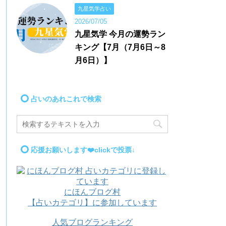
九星気学占い
2026/07/05
九星気学 今月の運勢ラン
キング【7月（7月6日～8
月6日）】
占いのあれこれで検索
応援お願いします❤️clickで投票↓
にほんブログ村
【占いカテゴリ】に参加しています
人気ブログランキング