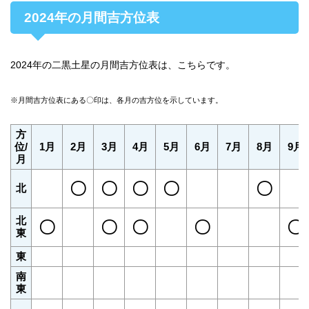
2024年の月間吉方位表
2024年の二黒土星の月間吉方位表は、こちらです。
※月間吉方位表にある〇印は、各月の吉方位を示しています。
方
位/
1月
2月
3月
4月
5月
6月
7月
8月
9月
月
〇
〇
〇
〇
〇
北
北
〇
〇
〇
〇
〇
東
東
南
東