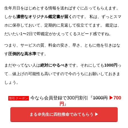
生年月日をはじめとする情報を送ればすぐに占ってもらえます。
しかも
濃密なオリジナル鑑定書が届く
のです。 私は、ずっとスマ
ホに保存しておいて、定期的に見返して役立ててます。 鑑定は、
だいたい1〜2日で即鑑定がかえってくるスピード感ですね。
つまり、サービスの質、料金の安さ、早さ、ともに他を引きはな
す
圧倒的な高水準
です。
まだやってない人は
絶対にやるべき
です。それにしても
1000円
っ
て…値上げの可能性も高いですので今のうちにお願いしておきま
しょう。
今なら会員登録で300円割引『
1000円
▶︎700
割引クーポン
円
』
まる＠先生に四柱推命でみてもらう ▶︎