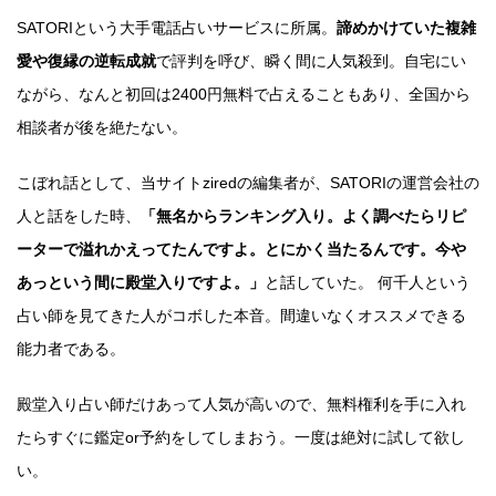
SATORIという大手電話占いサービスに所属。
諦めかけていた複雑
愛や復縁の逆転成就
で評判を呼び、瞬く間に人気殺到。自宅にい
ながら、なんと初回は2400円無料で占えることもあり、全国から
相談者が後を絶たない。
こぼれ話として、当サイトziredの編集者が、SATORIの運営会社の
人と話をした時、
「無名からランキング入り。よく調べたらリピ
ーターで溢れかえってたんですよ。とにかく当たるんです。今や
あっという間に殿堂入りですよ。」
と話していた。 何千人という
占い師を見てきた人がコボした本音。間違いなくオススメできる
能力者である。
殿堂入り占い師だけあって人気が高いので、無料権利を手に入れ
たらすぐに鑑定or予約をしてしまおう。一度は絶対に試して欲し
い。