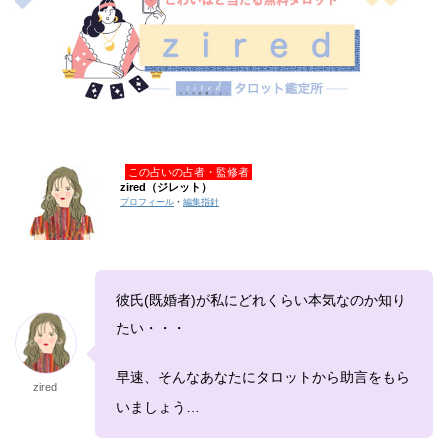
この占いの占者・監修者
zired（ジレット）
プロフィール
・
編集指針
彼氏(既婚者)が私にどれくらい本気なのか知り
たい・・・
早速、そんなあなたにタロットから助言をもら
zired
いましょう…