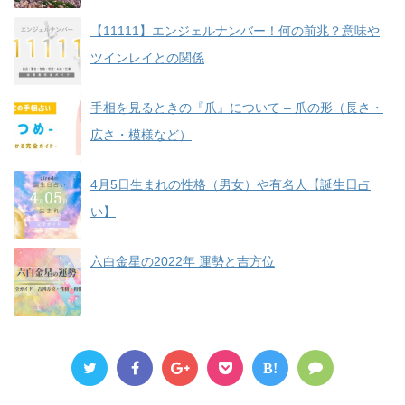
【11111】エンジェルナンバー！何の前兆？意味や
ツインレイとの関係
手相を見るときの『爪』について – 爪の形（長さ・
広さ・模様など）
4月5日生まれの性格（男女）や有名人【誕生日占
い】
六白金星の2022年 運勢と吉方位
B!