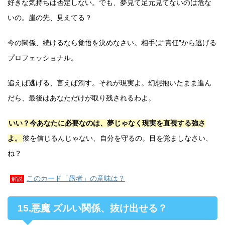
好きな気持ちは否定しない。でも、夢見て足元見てないのは危な
いの。崖の先、見えてる？
今の関係、続けるなら覚悟を決めなさい。相手は“責任”から逃げる
プロフェッショナル。
追えば逃げる、言えば濁す。それが現実よ。幻想抱いたまま進ん
だら、最後はあなただけが取り残されるわよ。
いい？今あなたに必要なのは、夢じゃなく現実を直視する強さ
よ。
彼を信じるんじゃない、自分を守るの。目を覚ましなさい、
ね？
このカード「愚者」の意味は？
解説
15.悪魔 ズルい関係、抜け出せる？