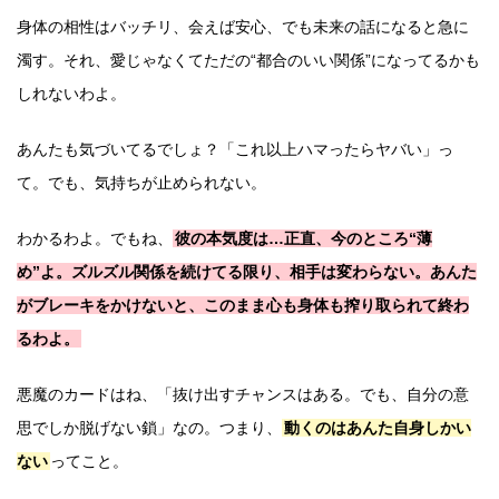
身体の相性はバッチリ、会えば安心、でも未来の話になると急に
濁す。それ、愛じゃなくてただの“都合のいい関係”になってるかも
しれないわよ。
あんたも気づいてるでしょ？「これ以上ハマったらヤバい」っ
て。でも、気持ちが止められない。
わかるわよ。でもね、
彼の本気度は…正直、今のところ“薄
め”よ。ズルズル関係を続けてる限り、相手は変わらない。あんた
がブレーキをかけないと、このまま心も身体も搾り取られて終わ
るわよ。
悪魔のカードはね、「抜け出すチャンスはある。でも、自分の意
思でしか脱げない鎖」なの。つまり、
動くのはあんた自身しかい
ない
ってこと。