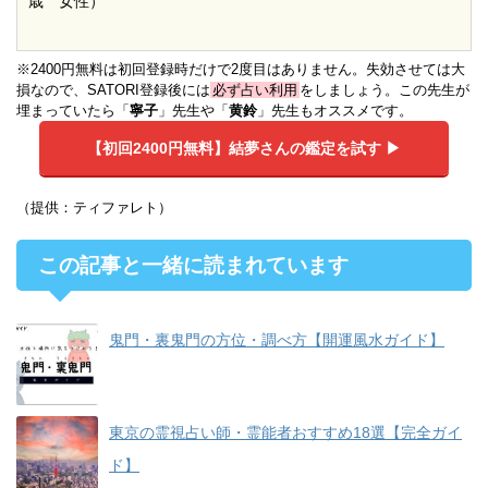
歳 女性）
※2400円無料は初回登録時だけで2度目はありません。失効させては大
損なので、SATORI登録後には
必ず占い利用
をしましょう。この先生が
埋まっていたら「
寧子
」先生や「
黄鈴
」先生もオススメです。
【初回2400円無料】
結夢さんの鑑定を試す ▶︎
（提供：ティファレト）
この記事と一緒に読まれています
鬼門・裏鬼門の方位・調べ方【開運風水ガイド】
東京の霊視占い師・霊能者おすすめ18選【完全ガイ
ド】