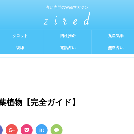
占い専門のWebマガジン
タロット
四柱推命
九星気学
復縁
電話占い
無料占い
葉植物【完全ガイド】
B!