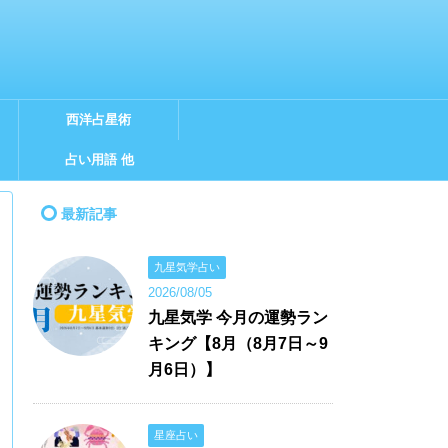
西洋占星術
占い用語 他
最新記事
九星気学占い
2026/08/05
九星気学 今月の運勢ラン
キング【8月（8月7日～9
月6日）】
星座占い