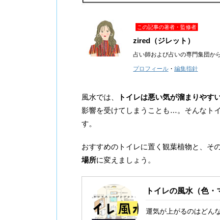
この記事の著者・監修者
zired（ジレット）
占い師および占いの専門集団か
プロフィール
・
編集指針
風水では、
トイレは悪い気が溜まりやす
影響を受けてしまうことも…。そんなト
す。
おすすめのトイレに置く観葉植物と、そ
場所
に変えましょう。
トイレの風水（色・
運気が上がるのはどん