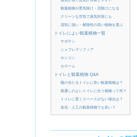
臭気が強く悪気が滞留しやすい
観葉植物が悪気除け・厄除けになる
クリーンな空気で臭気対策にも
湿気に強い・耐陰性の高い植物を選ぶ
トイレによい観葉植物一覧
サボテン
シェフレラソフィア
ホンコン
セローム
トイレと観葉植物 Q&A
陽の当たるトイレに良い観葉植物は？
風通しのよいトイレに合う植物って何？
トイレに置くスペースがない場合は？
造花・人工の観葉植物でも良い？