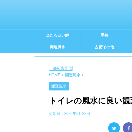
当たる占い師
手相
開運風水
占術その他
HOME
>
開運風水
>
開運風水
トイレの風水に良い観
更新日：
2023年5月22日