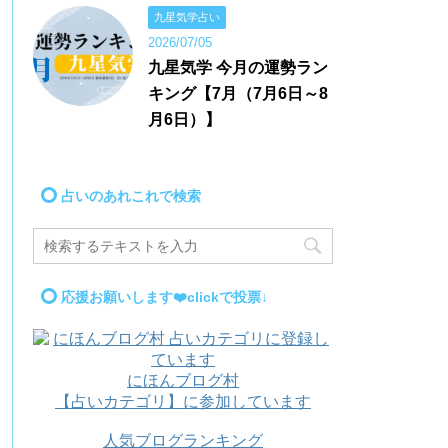
九星気学占い
2026/07/05
九星気学 今月の運勢ラン
キング【7月（7月6日～8
月6日）】
占いのあれこれで検索
応援お願いします❤️clickで投票↓
にほんブログ村
【占いカテゴリ】に参加しています
人気ブログランキング