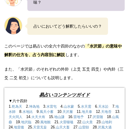
味？
占いにおいてどう解釈したらいいの？
このページでは易占いの全六十四卦のなかの
「水沢節」の意味や
解釈の仕方を、占う内容別に解説
します。
また、「水沢節」のそれぞれの外卦（上爻 五爻 四爻）や内卦（三
爻 二爻 初爻）についても説明します。
易占いコンテンツガイド
▼六十四卦
1.
2.
3.
4.
5.
6.
7.
乾為天
坤為地
水雷屯
山水蒙
水天需
天水訟
地
8.
9.
10.
11.
12.
13.
水師
水地比
風天小蓄
天沢履
地天泰
天地否
14.
15.
16.
17.
18.
天火同人
火天大有
地山謙
雷地予
沢雷随
山風
19.
20.
21.
22.
23.
蠱
地沢臨
風地観
火雷噬嗑
山火賁
山地剥
24.
25.
26.
27.
28.
地雷復
天雷无妄
山天大畜
山雷頤
沢風大過