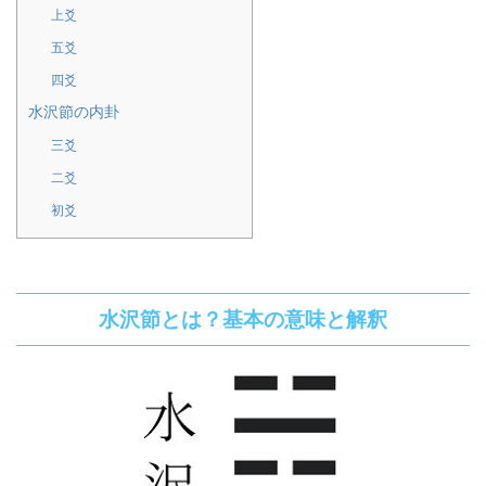
上爻
五爻
四爻
水沢節の内卦
三爻
二爻
初爻
水沢節とは？基本の意味と解釈