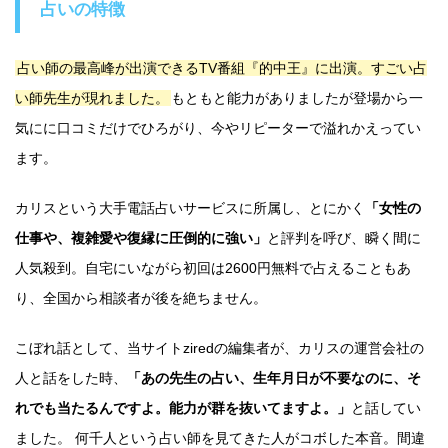
占いの特徴
占い師の最高峰が出演できるTV番組『的中王』に出演。すごい占
い師先生が現れました。
もともと能力がありましたが登場から一
気にに口コミだけでひろがり、今やリピーターで溢れかえってい
ます。
カリスという大手電話占いサービスに所属し、とにかく
「女性の
仕事や、複雑愛や復縁に圧倒的に強い」
と評判を呼び、瞬く間に
人気殺到。自宅にいながら初回は2600円無料で占えることもあ
り、全国から相談者が後を絶ちません。
こぼれ話として、当サイトziredの編集者が、カリスの運営会社の
人と話をした時、
「あの先生の占い、生年月日が不要なのに、そ
れでも当たるんですよ。能力が群を抜いてますよ。」
と話してい
ました。 何千人という占い師を見てきた人がコボした本音。間違