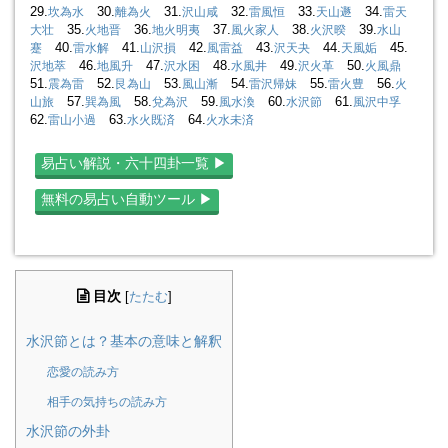
29.
30.
31.
32.
33.
34.
坎為水
離為火
沢山咸
雷風恒
天山遯
雷天
35.
36.
37.
38.
39.
大壮
火地晋
地火明夷
風火家人
火沢暌
水山
40.
41.
42.
43.
44.
45.
蹇
雷水解
山沢損
風雷益
沢天夬
天風姤
46.
47.
48.
49.
50.
沢地萃
地風升
沢水困
水風井
沢火革
火風鼎
51.
52.
53.
54.
55.
56.
震為雷
艮為山
風山漸
雷沢帰妹
雷火豊
火
57.
58.
59.
60.
61.
山旅
巽為風
兌為沢
風水渙
水沢節
風沢中孚
62.
63.
64.
雷山小過
水火既済
火水未済
易占い解説・六十四卦一覧 ▶︎
無料の易占い自動ツール ▶︎
目次
[
たたむ
]
水沢節とは？基本の意味と解釈
恋愛の読み方
相手の気持ちの読み方
水沢節の外卦