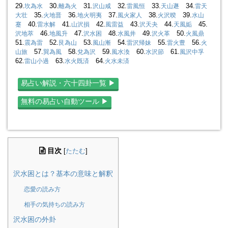
29.
30.
31.
32.
33.
34.
坎為水
離為火
沢山咸
雷風恒
天山遯
雷天
35.
36.
37.
38.
39.
大壮
火地晋
地火明夷
風火家人
火沢暌
水山
40.
41.
42.
43.
44.
45.
蹇
雷水解
山沢損
風雷益
沢天夬
天風姤
46.
47.
48.
49.
50.
沢地萃
地風升
沢水困
水風井
沢火革
火風鼎
51.
52.
53.
54.
55.
56.
震為雷
艮為山
風山漸
雷沢帰妹
雷火豊
火
57.
58.
59.
60.
61.
山旅
巽為風
兌為沢
風水渙
水沢節
風沢中孚
62.
63.
64.
雷山小過
水火既済
火水未済
易占い解説・六十四卦一覧 ▶︎
無料の易占い自動ツール ▶︎
目次
[
たたむ
]
沢水困とは？基本の意味と解釈
恋愛の読み方
相手の気持ちの読み方
沢水困の外卦