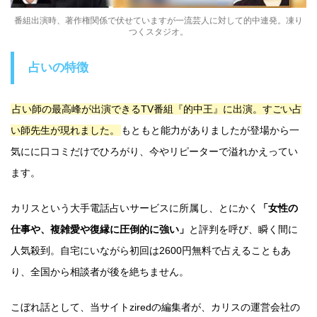
番組出演時、著作権関係で伏せていますが一流芸人に対して的中連発。凍り
つくスタジオ。
占いの特徴
占い師の最高峰が出演できるTV番組『的中王』に出演。すごい占
い師先生が現れました。
もともと能力がありましたが登場から一
気にに口コミだけでひろがり、今やリピーターで溢れかえってい
ます。
カリスという大手電話占いサービスに所属し、とにかく
「女性の
仕事や、複雑愛や復縁に圧倒的に強い」
と評判を呼び、瞬く間に
人気殺到。自宅にいながら初回は2600円無料で占えることもあ
り、全国から相談者が後を絶ちません。
こぼれ話として、当サイトziredの編集者が、カリスの運営会社の