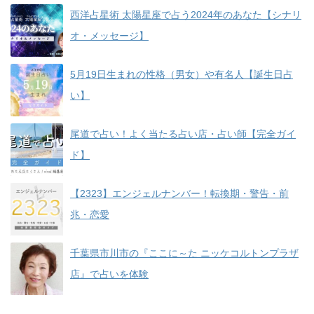
西洋占星術 太陽星座で占う2024年のあなた【シナリ
オ・メッセージ】
5月19日生まれの性格（男女）や有名人【誕生日占
い】
尾道で占い！よく当たる占い店・占い師【完全ガイ
ド】
【2323】エンジェルナンバー！転換期・警告・前
兆・恋愛
千葉県市川市の『ここに～た ニッケコルトンプラザ
店』で占いを体験