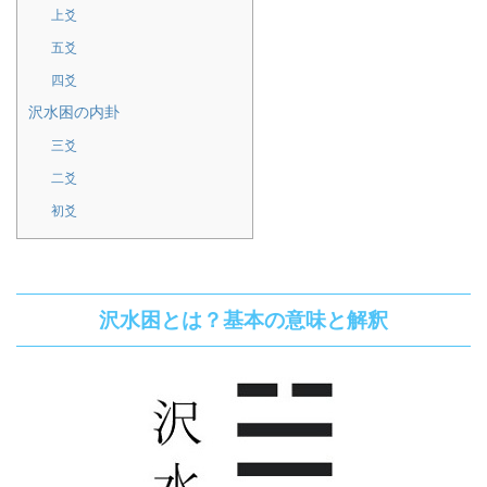
上爻
五爻
四爻
沢水困の内卦
三爻
二爻
初爻
沢水困とは？基本の意味と解釈