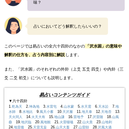
味？
占いにおいてどう解釈したらいいの？
このページでは易占いの全六十四卦のなかの
「沢水困」の意味や
解釈の仕方を、占う内容別に解説
します。
また、「沢水困」のそれぞれの外卦（上爻 五爻 四爻）や内卦（三
爻 二爻 初爻）についても説明します。
易占いコンテンツガイド
▼六十四卦
1.
2.
3.
4.
5.
6.
7.
乾為天
坤為地
水雷屯
山水蒙
水天需
天水訟
地
8.
9.
10.
11.
12.
13.
水師
水地比
風天小蓄
天沢履
地天泰
天地否
14.
15.
16.
17.
18.
天火同人
火天大有
地山謙
雷地予
沢雷随
山風
19.
20.
21.
22.
23.
蠱
地沢臨
風地観
火雷噬嗑
山火賁
山地剥
24.
25.
26.
27.
28.
地雷復
天雷无妄
山天大畜
山雷頤
沢風大過