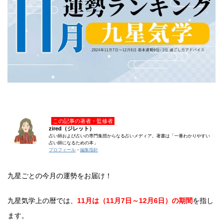
この記事の著者・監修者
zired（ジレット）
占い師および占いの専門集団からなる占いメディア。著書は「一番わかりやすい
占い師になるための本」
プロフィール
・
編集指針
九星ごとの今月の運勢をお届け！
九星気学上の暦では、
11月は（11月7日～12月6日）の期間
を指し
ます。