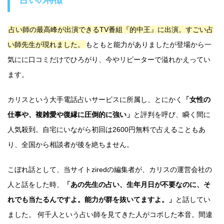
占いの特徴
占い師の最高峰が出演できるTV番組『的中王』に出演。すごい占
い師先生が現れました。
もともと能力がありましたが登場から一
気にに口コミだけでひろがり、今やリピーターで溢れかえってい
ます。
カリスという大手電話占いサービスに所属し、とにかく
「女性の
仕事や、複雑愛や復縁に圧倒的に強い」
と評判を呼び、瞬く間に
人気殺到。自宅にいながら初回は2600円無料で占えることもあ
り、全国から相談者が後を絶ちません。
こぼれ話として、当サイトziredの編集者が、カリスの運営会社の
人と話をした時、
「あの先生の占い、生年月日が不要なのに、そ
れでも当たるんですよ。能力が群を抜いてますよ。」
と話してい
ました。 何千人という占い師を見てきた人がコボした本音。間違