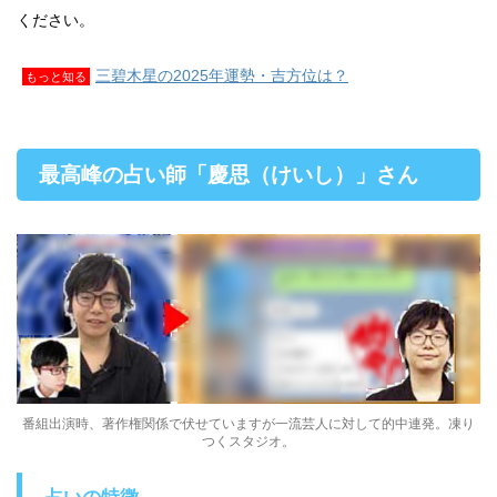
ください。
三碧木星の2025年運勢・吉方位は？
もっと知る
最高峰の占い師「慶思（けいし）」さん
番組出演時、著作権関係で伏せていますが一流芸人に対して的中連発。凍り
つくスタジオ。