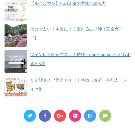
【ルノルマン】No.10 鎌の意味と読み方
大分で占い！本当によく当たる占い師【完全ガイ
ド】
ツインレイ関連ブログ！桔梗・une・hanabiなどおす
すめ5選
リス顔タイプ完全ガイド｜特徴・診断・芸能人・メ
イク術
B!