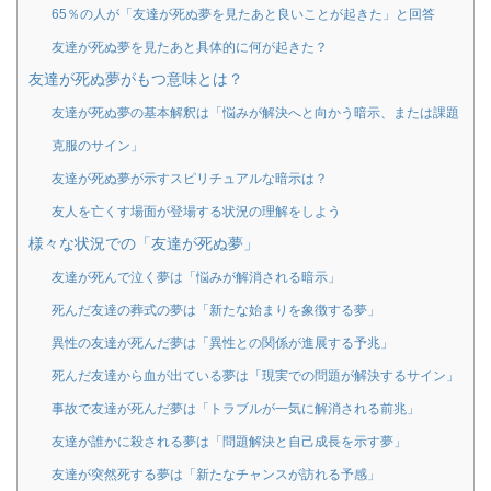
65％の人が「友達が死ぬ夢を見たあと良いことが起きた」と回答
友達が死ぬ夢を見たあと具体的に何が起きた？
友達が死ぬ夢がもつ意味とは？
友達が死ぬ夢の基本解釈は「悩みが解決へと向かう暗示、または課題
克服のサイン」
友達が死ぬ夢が示すスピリチュアルな暗示は？
友人を亡くす場面が登場する状況の理解をしよう
様々な状況での「友達が死ぬ夢」
友達が死んで泣く夢は「悩みが解消される暗示」
死んだ友達の葬式の夢は「新たな始まりを象徴する夢」
異性の友達が死んだ夢は「異性との関係が進展する予兆」
死んだ友達から血が出ている夢は「現実での問題が解決するサイン」
事故で友達が死んだ夢は「トラブルが一気に解消される前兆」
友達が誰かに殺される夢は「問題解決と自己成長を示す夢」
友達が突然死する夢は「新たなチャンスが訪れる予感」