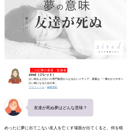
この記事の著者・監修者
zired（ジレット）
占い師および占いの専門集団からなる占いメディア。著書は「一番わかりやすい
占い師になるための本」
プロフィール
・
編集指針
友達が死ぬ夢はどんな意味？
めったに夢に出てこない友人を亡くす場面が出てくると、何を暗