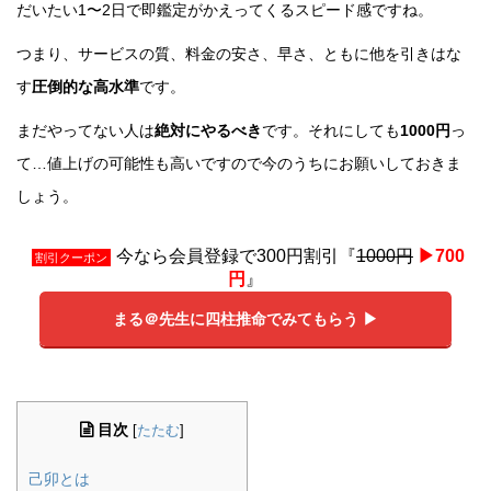
だいたい1〜2日で即鑑定がかえってくるスピード感ですね。
つまり、サービスの質、料金の安さ、早さ、ともに他を引きはな
す
圧倒的な高水準
です。
まだやってない人は
絶対にやるべき
です。それにしても
1000円
っ
て…値上げの可能性も高いですので今のうちにお願いしておきま
しょう。
今なら会員登録で300円割引『
1000円
▶︎700
割引クーポン
円
』
まる＠先生に四柱推命でみてもらう ▶︎
目次
[
たたむ
]
己卯とは