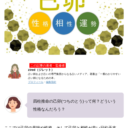
この記事の著者・監修者
zired（ジレット）
占い師および占いの専門集団からなる占いメディア。著書は「一番わかりやすい
占い師になるための本」
プロフィール
・
編集指針
四柱推命の己卯(つちのとう)って何？どういう
性格なんだろう？
ここでは己卯の意味や性格、そして己卯と相性が良い日柱干支、