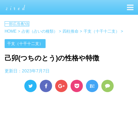
HOME
>
占術（占いの種類）
>
四柱推命
>
干支（十干十二支）
>
干支（十干十二支）
己卯(つちのとう)の性格や特徴
更新日：
2023年7月7日
B!