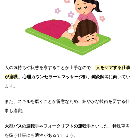
人の気持ちや状態を察することが上手なので、
人をケアする仕事
が適職
。
心理カウンセラー
や
マッサージ師、鍼灸師
等に向いてい
ます。
また、スキルを磨くことが得意なため、細やかな技術を要する仕
事も適職。
大型バスの運転手
や
フォークリフトの運転手
といった、特殊車両
を扱う仕事にも適性があるでしょう。