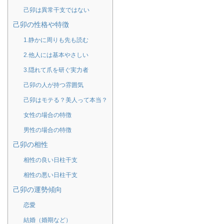
己卯は異常干支ではない
己卯の性格や特徴
1.静かに周りも先も読む
2.他人には基本やさしい
3.隠れて爪を研ぐ実力者
己卯の人が持つ雰囲気
己卯はモテる？美人って本当？
女性の場合の特徴
男性の場合の特徴
己卯の相性
相性の良い日柱干支
相性の悪い日柱干支
己卯の運勢傾向
恋愛
結婚（婚期など）