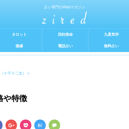
占い専門のWebマガジン
タロット
四柱推命
九星気学
復縁
電話占い
無料占い
（十干十二支）
>
格や特徴
B!