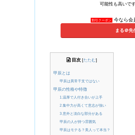
可能性も高いで
今なら会
割引クーポン
まる＠先
目次
[
たたむ
]
甲辰とは
甲辰は異常干支ではない
甲辰の性格や特徴
1.温厚で人付き合いが上手
2.集中力が高くて意志が強い
3.意外と淡白な部分がある
甲辰の人が持つ雰囲気
甲辰はモテる？美人って本当？