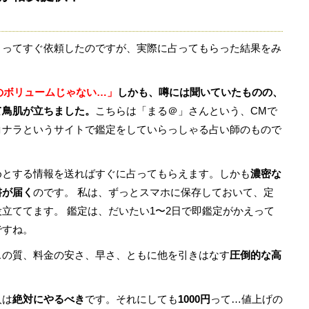
まってすぐ依頼したのですが、実際に占ってもらった結果をみ
。
円のボリュームじゃない…」
しかも、噂には聞いていたものの、
て鳥肌が立ちました。
こちらは「まる＠」さんという、CMで
コナラというサイトで鑑定をしていらっしゃる占い師のもので
めとする情報を送ればすぐに占ってもらえます。しかも
濃密な
書が届く
のです。 私は、ずっとスマホに保存しておいて、定
立ててます。 鑑定は、だいたい1〜2日で即鑑定がかえって
ですね。
スの質、料金の安さ、早さ、ともに他を引きはなす
圧倒的な高
人は
絶対にやるべき
です。それにしても
1000円
って…値上げの