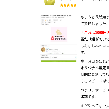
ちょうど最近始
て驚愕しました
「これ…1000
当たり過ぎてい
もおなじみのコ
す。
生年月日をはじ
オリジナル鑑定
期的に見返して役
くるスピード感
つまり、サービ
水準
です。
まだやってない