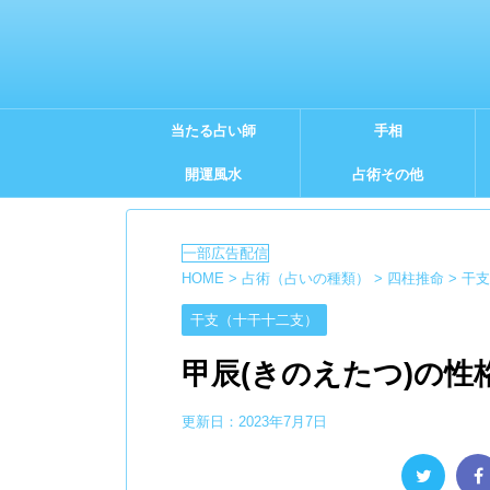
当たる占い師
手相
開運風水
占術その他
HOME
>
占術（占いの種類）
>
四柱推命
>
干支
干支（十干十二支）
甲辰(きのえたつ)の性
更新日：
2023年7月7日