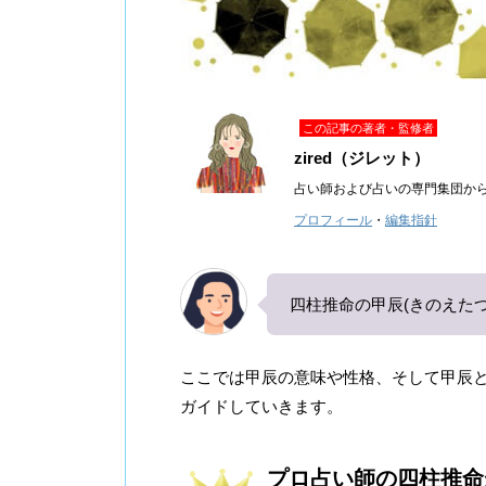
この記事の著者・監修者
zired（ジレット）
占い師および占いの専門集団か
プロフィール
・
編集指針
四柱推命の甲辰(きのえた
ここでは甲辰の意味や性格、そして甲辰
ガイドしていきます。
プロ占い師の四柱推命