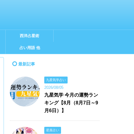
西洋占星術
占い用語 他
最新記事
九星気学占い
2026/08/05
九星気学 今月の運勢ラン
キング【8月（8月7日～9
月6日）】
星座占い