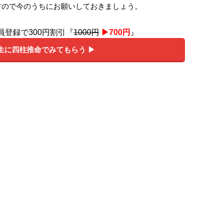
すので今のうちにお願いしておきましょう。
員登録で300円割引『
1000円
▶︎700円
』
生に四柱推命でみてもらう ▶︎