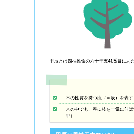
甲辰とは四柱推命の六十干支
41番目
にあ
木の性質を持つ龍（＝辰）を表す
木の中でも、春に枝を一気に伸ば
甲）