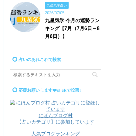
九星気学占い
2026/07/05
九星気学 今月の運勢ラン
キング【7月（7月6日～8
月6日）】
占いのあれこれで検索
応援お願いします❤️clickで投票↓
にほんブログ村
【占いカテゴリ】に参加しています
人気ブログランキング