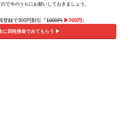
すので今のうちにお願いしておきましょう。
員登録で300円割引『
1000円
▶︎700円
』
生に四柱推命でみてもらう ▶︎