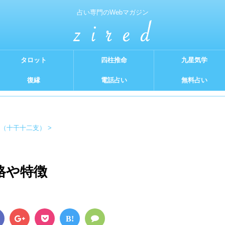
占い専門のWebマガジン
タロット
四柱推命
九星気学
復縁
電話占い
無料占い
（十干十二支）
>
格や特徴
B!