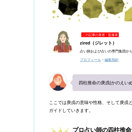
この記事の著者・監修者
zired（ジレット）
占い師および占いの専門集団か
プロフィール
・
編集指針
四柱推命の庚戌(かのえい
ここでは庚戌の意味や性格、そして庚戌
ガイドしていきます。
プロ占い師の四柱推命