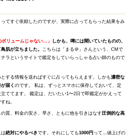
まってすぐ依頼したのですが、実際に占ってもらった結果をみ
。
円のボリュームじゃない…」
しかも、噂には聞いていたものの、
て鳥肌が立ちました。
こちらは「まる＠」さんという、CMで
コナラというサイトで鑑定をしていらっしゃる占い師のもので
めとする情報を送ればすぐに占ってもらえます。しかも
濃密な
書が届く
のです。 私は、ずっとスマホに保存しておいて、定
立ててます。 鑑定は、だいたい1〜2日で即鑑定がかえって
ですね。
スの質、料金の安さ、早さ、ともに他を引きはなす
圧倒的な高
人は
絶対にやるべき
です。それにしても
1000円
って…値上げの