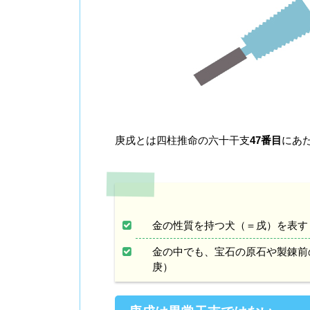
庚戌とは四柱推命の六十干支
47番目
にあ
金の性質を持つ犬（＝戌）を表す
金の中でも、宝石の原石や製錬前
庚）