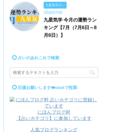
九星気学占い
2026/07/05
九星気学 今月の運勢ラン
キング【7月（7月6日～8
月6日）】
占いのあれこれで検索
応援お願いします❤️clickで投票↓
にほんブログ村
【占いカテゴリ】に参加しています
人気ブログランキング