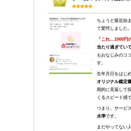
ちょうど最近始
て驚愕しました
「これ…1000
当たり過ぎてい
もおなじみのコ
す。
生年月日をはじ
オリジナル鑑定
期的に見返して役
くるスピード感
つまり、サービ
水準
です。
まだやってない