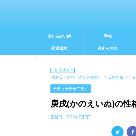
当たる占い師
手相
開運風水
占術その他
HOME
>
占術（占いの種類）
>
四柱推命
>
干支
干支（十干十二支）
庚戌(かのえいぬ)の性
更新日：
2023年7月7日