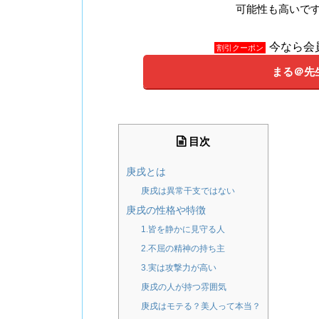
可能性も高いで
今なら会
割引クーポン
まる＠先
目次
庚戌とは
庚戌は異常干支ではない
庚戌の性格や特徴
1.皆を静かに見守る人
2.不屈の精神の持ち主
3.実は攻撃力が高い
庚戌の人が持つ雰囲気
庚戌はモテる？美人って本当？