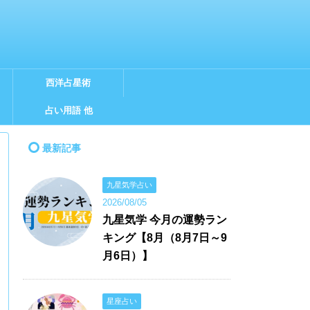
西洋占星術
占い用語 他
最新記事
九星気学占い
2026/08/05
九星気学 今月の運勢ラン
キング【8月（8月7日～9
月6日）】
星座占い