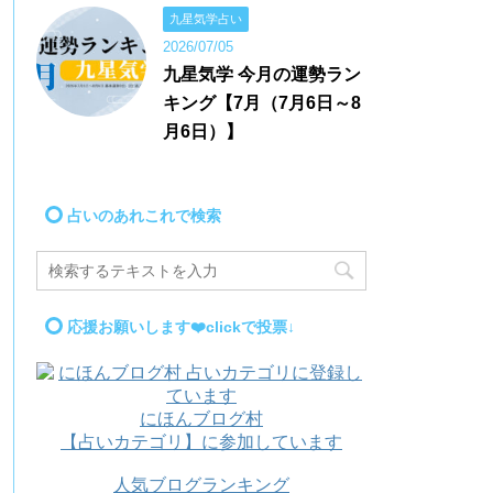
九星気学占い
2026/07/05
九星気学 今月の運勢ラン
キング【7月（7月6日～8
月6日）】
占いのあれこれで検索
応援お願いします❤️clickで投票↓
にほんブログ村
【占いカテゴリ】に参加しています
人気ブログランキング