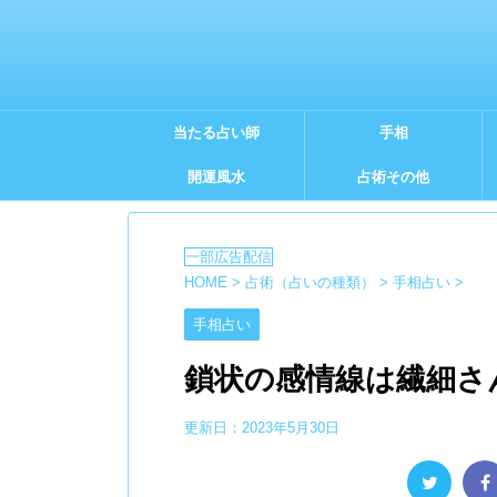
当たる占い師
手相
開運風水
占術その他
HOME
>
占術（占いの種類）
>
手相占い
>
手相占い
鎖状の感情線は繊細さ
更新日：
2023年5月30日