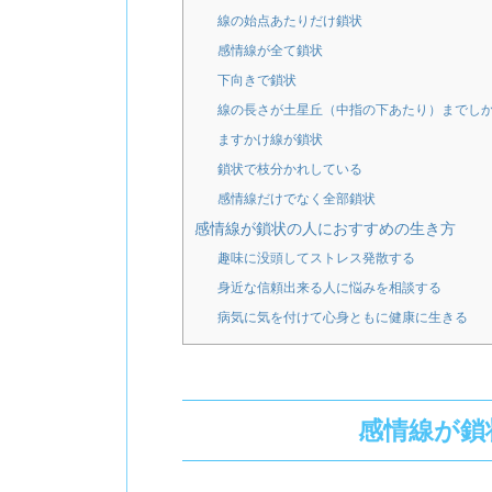
線の始点あたりだけ鎖状
感情線が全て鎖状
下向きで鎖状
線の長さが土星丘（中指の下あたり）までし
ますかけ線が鎖状
鎖状で枝分かれしている
感情線だけでなく全部鎖状
感情線が鎖状の人におすすめの生き方
趣味に没頭してストレス発散する
身近な信頼出来る人に悩みを相談する
病気に気を付けて心身ともに健康に生きる
感情線が鎖