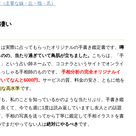
方（主要な線・丘・指・爪）
凄い
トは実際に占ってもらったオリジナルの手書き鑑定書です。
噂
ものの、当たり過ぎていて鳥肌が立ちました。
こちらは、「手
）」という占い師ネームで、ココナラというサイトでオンライ
らっしゃる手相師のものです。
手相分析の完全オリジナルイ
いてなんと6000円。
サービスの質、料金の安さ、ともに他を
的な高水準
です。
析も、私のことを知っているかのような当たりぶり。手書き鑑
は良くて、今でも週に1度は読み返していますし友人との話題
す。手相の写真を送ってから丁寧に鑑定して手相イラストを書
のでまだやってない人は
絶対にやるべき
です。