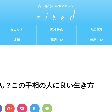
占い専門のWebマガジン
タロット
四柱推命
九星気学
復縁
電話占い
無料占い
ん？この手相の人に良い生き方
B!