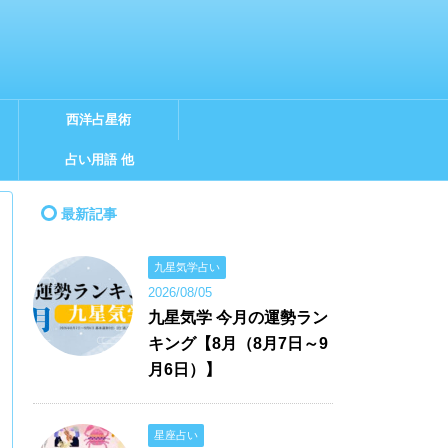
西洋占星術
占い用語 他
最新記事
九星気学占い
2026/08/05
九星気学 今月の運勢ラン
キング【8月（8月7日～9
月6日）】
星座占い