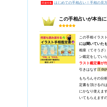
はじめての手相占い！手相の見
関連特集
この手相占いが本当に
この手相イラス
には聞いていた
相座（てそうざ
ン鑑定をしてい
ラスト鑑定書が付
引きはなす
圧倒
もちろんその分
定書を頂けるの
にかなり使えま
いてもらえます