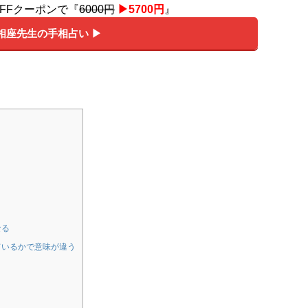
OFFクーポンで『
6000円
▶︎5700円
』
相座先生の手相占い ▶︎
なる
ているかで意味が違う