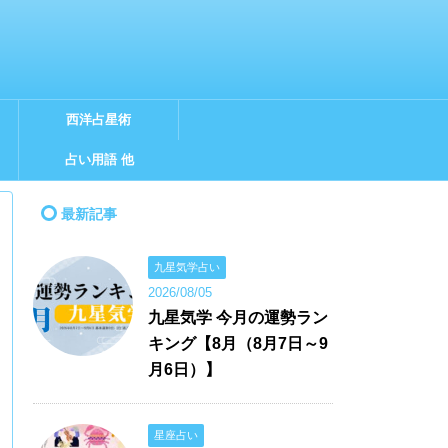
西洋占星術
占い用語 他
最新記事
九星気学占い
2026/08/05
九星気学 今月の運勢ラン
キング【8月（8月7日～9
月6日）】
星座占い