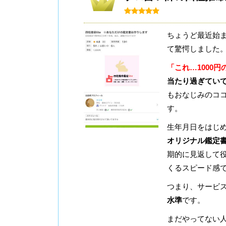
ちょうど最近始
て驚愕しました
「これ…1000
当たり過ぎてい
もおなじみのコ
す。
生年月日をはじ
オリジナル鑑定
期的に見返して役
くるスピード感
つまり、サービ
水準
です。
まだやってない