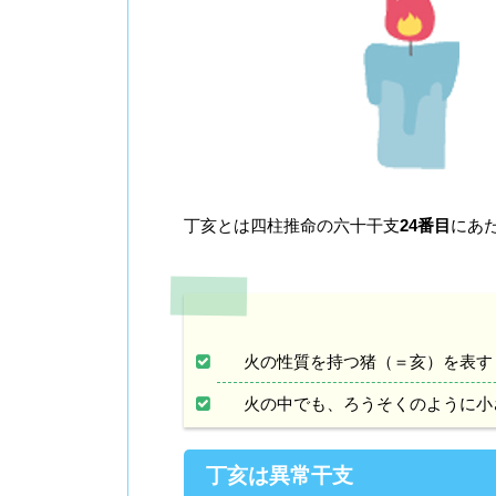
丁亥とは四柱推命の六十干支
24番目
にあ
火の性質を持つ猪（＝亥）を表す
火の中でも、ろうそくのように小
丁亥は異常干支