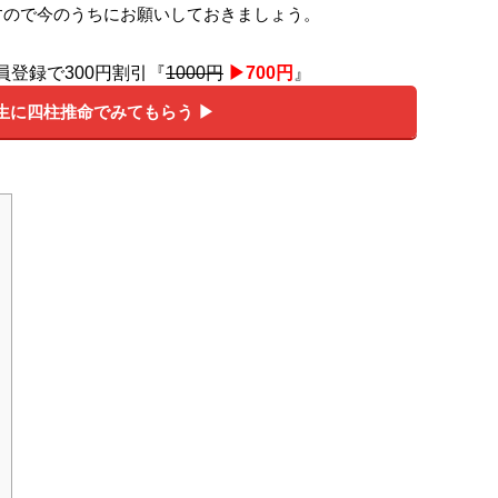
すので今のうちにお願いしておきましょう。
員登録で300円割引『
1000円
▶︎700円
』
生に四柱推命でみてもらう ▶︎