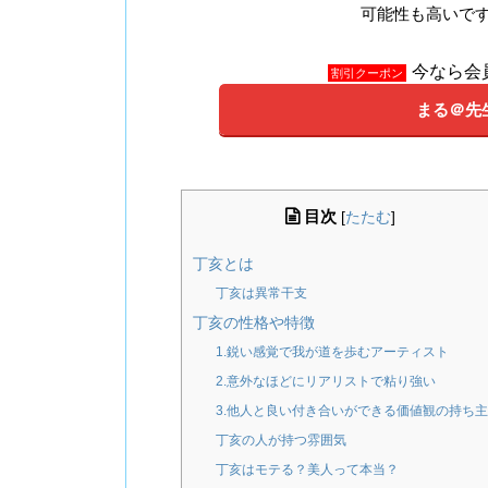
可能性も高いで
今なら会
割引クーポン
まる＠先
目次
[
たたむ
]
丁亥とは
丁亥は異常干支
丁亥の性格や特徴
1.鋭い感覚で我が道を歩むアーティスト
2.意外なほどにリアリストで粘り強い
3.他人と良い付き合いができる価値観の持ち主
丁亥の人が持つ雰囲気
丁亥はモテる？美人って本当？