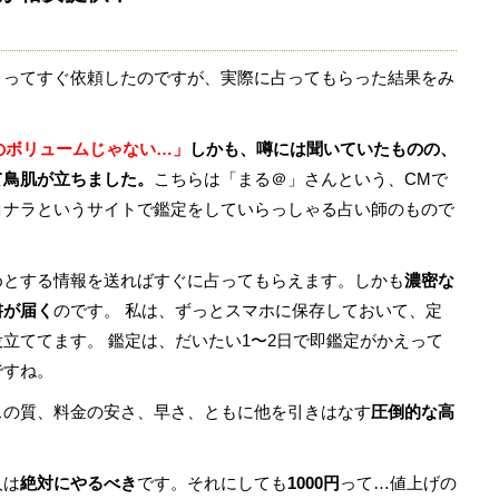
まってすぐ依頼したのですが、実際に占ってもらった結果をみ
。
円のボリュームじゃない…」
しかも、噂には聞いていたものの、
て鳥肌が立ちました。
こちらは「まる＠」さんという、CMで
コナラというサイトで鑑定をしていらっしゃる占い師のもので
めとする情報を送ればすぐに占ってもらえます。しかも
濃密な
書が届く
のです。 私は、ずっとスマホに保存しておいて、定
立ててます。 鑑定は、だいたい1〜2日で即鑑定がかえって
ですね。
スの質、料金の安さ、早さ、ともに他を引きはなす
圧倒的な高
人は
絶対にやるべき
です。それにしても
1000円
って…値上げの