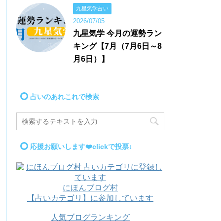
九星気学占い
2026/07/05
九星気学 今月の運勢ラン
キング【7月（7月6日～8
月6日）】
占いのあれこれで検索
応援お願いします❤️clickで投票↓
にほんブログ村
【占いカテゴリ】に参加しています
人気ブログランキング