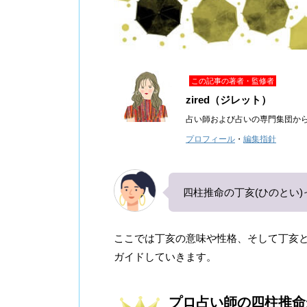
この記事の著者・監修者
zired（ジレット）
占い師および占いの専門集団か
プロフィール
・
編集指針
四柱推命の丁亥(ひのとい
ここでは丁亥の意味や性格、そして丁亥
ガイドしていきます。
プロ占い師の四柱推命