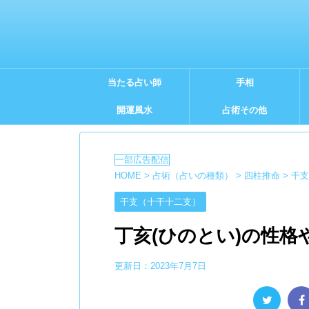
当たる占い師
手相
開運風水
占術その他
HOME
>
占術（占いの種類）
>
四柱推命
>
干支
干支（十干十二支）
丁亥(ひのとい)の性格
更新日：
2023年7月7日