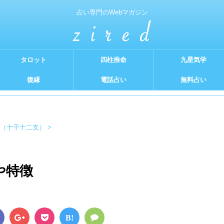
占い専門のWebマガジン
タロット
四柱推命
九星気学
復縁
電話占い
無料占い
（十干十二支）
>
や特徴
B!