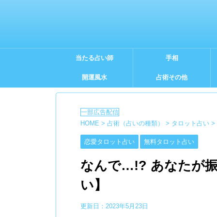
当たる占い師
手相
開運風水
占術その他
HOME
>
占術（占いの種類）
>
タロット占い
>
恋愛タロット占い
無料タロット占い
なんで…!? あなた
い】
更新日：
2023年5月23日