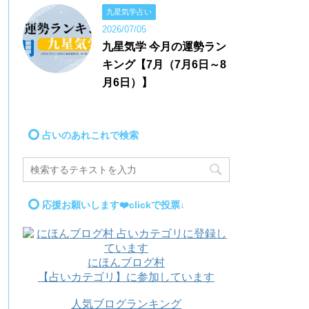
九星気学占い
2026/07/05
九星気学 今月の運勢ラン
キング【7月（7月6日～8
月6日）】
占いのあれこれで検索
応援お願いします❤️clickで投票↓
にほんブログ村
【占いカテゴリ】に参加しています
人気ブログランキング