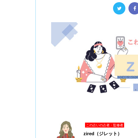
この占いの占者・監修者
zired（ジレット）