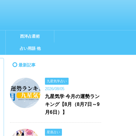
西洋占星術
占い用語 他
最新記事
九星気学占い
2026/08/05
九星気学 今月の運勢ラン
キング【8月（8月7日～9
月6日）】
星座占い