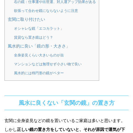
右の鏡：仕事運や出世運、対人運アップ効果がある
欲張って合わせ鏡にならないように注意
玄関に取り付けたい
オシャレな鏡「エコカラット」
賃貸なら置き鏡はどう？
風水的に良い「鏡の形・大きさ」
全身姿見くらい大きいものが吉
マンションなどは無理せず小さい物で良い
風水的には楕円形の鏡がベター
風水に良くない「玄関の鏡」の置き方
玄関に全身姿見などの鏡を置いているご家庭は多いと思います。
しかし
正しい鏡の置き方をしていないと、それが原因で運気が下