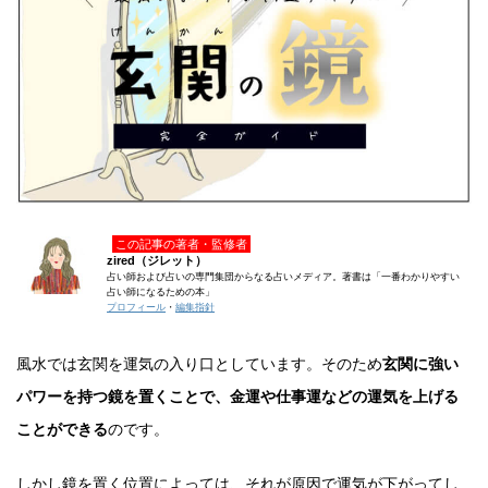
この記事の著者・監修者
zired（ジレット）
占い師および占いの専門集団からなる占いメディア。著書は「一番わかりやすい
占い師になるための本」
プロフィール
・
編集指針
風水では玄関を運気の入り口としています。そのため
玄関に強い
パワーを持つ鏡を置くことで、金運や仕事運などの運気を上げる
ことができる
のです。
しかし鏡を置く位置によっては、それが原因で運気が下がってし