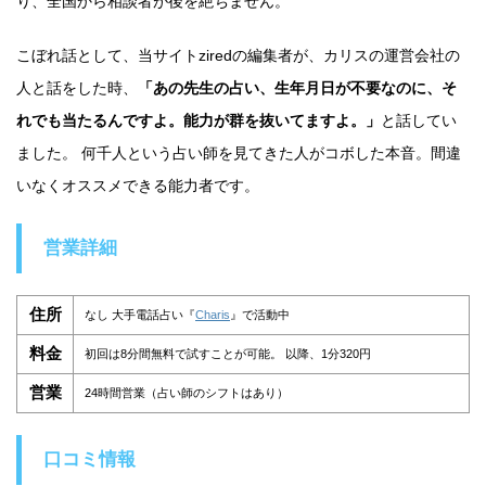
り、全国から相談者が後を絶ちません。
こぼれ話として、当サイトziredの編集者が、カリスの運営会社の
人と話をした時、
「あの先生の占い、生年月日が不要なのに、そ
れでも当たるんですよ。能力が群を抜いてますよ。」
と話してい
ました。 何千人という占い師を見てきた人がコボした本音。間違
いなくオススメできる能力者です。
営業詳細
住所
なし 大手電話占い『
Charis
』で活動中
料金
初回は8分間無料で試すことが可能。 以降、1分320円
営業
24時間営業（占い師のシフトはあり）
口コミ情報