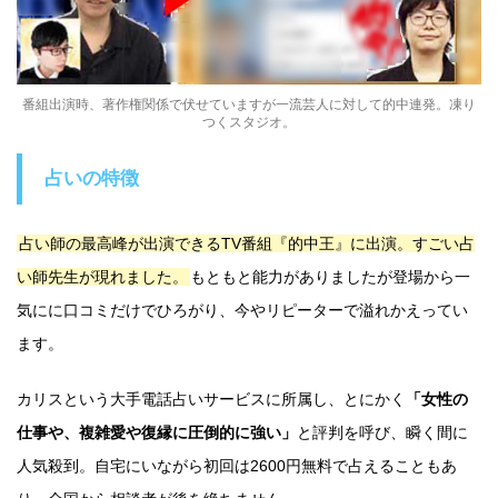
番組出演時、著作権関係で伏せていますが一流芸人に対して的中連発。凍り
つくスタジオ。
占いの特徴
占い師の最高峰が出演できるTV番組『的中王』に出演。すごい占
い師先生が現れました。
もともと能力がありましたが登場から一
気にに口コミだけでひろがり、今やリピーターで溢れかえってい
ます。
カリスという大手電話占いサービスに所属し、とにかく
「女性の
仕事や、複雑愛や復縁に圧倒的に強い」
と評判を呼び、瞬く間に
人気殺到。自宅にいながら初回は2600円無料で占えることもあ