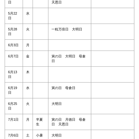
日
天恩日
5月22
水
日
5月28
火
一粒万倍日 大明日
日
6月3日
月
6月7日
金
寅の日 大明日 母倉
日
6月13
木
日
6月19
水
寅の日 母倉日
日
6月25
火
大明日
日
7月1日
月
半夏
寅の日 月徳日 母倉
生
日 天恩日
7月6日
土
小暑
大明日