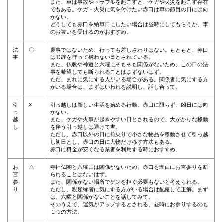
また、車は事故やトラブルを起こすと、ケガや火災を起こす存在
でもある。ケガ・火災に気を付けたい赤口は車の節目の日には向
かない。
どうしても赤口を納車日にしたい場合は昼時にしてもらうか、車
のお祓いを受けるのがおすすめ。
法
〇
慶事ではないため、行っても差しさわりはない。もともと、赤口
事
は弔辞を行って構わない日とされている。
また、仏教や神道と六曜にそもそも関係がないため、この日の法
事を希望しても断られることはまずないはず。
ただ、まれに気にする人がいる場合がある。関係者に気にする方
がいる場合は、まずはいわれを説明し、話し合って。
×
引
引っ越しは新しい生活を始める行動。赤口に限らず、凶日には向
っ
かない。
越
また、ケガや火事が起きやすい日とされるので、大がかりな移動
し
を伴う引っ越しは避けて吉。
ただし、赤口以外の日に前乗りで小さな物品を移動させて引っ越
し初日とし、赤口の日に大物だけ移す方法もある。
赤口に料金が安くなる業者を利用する時におすすめ。
お
△
寺社仏閣と六曜には関係がないため、赤口を理由にお宮参りを断
宮
られることはないはず。
参
また、関係がない場所でゲンを担ぐ必要もないと考えられる。
り
ただし、親類縁者に気にする方がいる場合は配慮して正解。まず
は、六曜と関係がないことを話してみて。
そのうえで、運気がアップするとされる、昼時にお参りするのも
１つの方法。