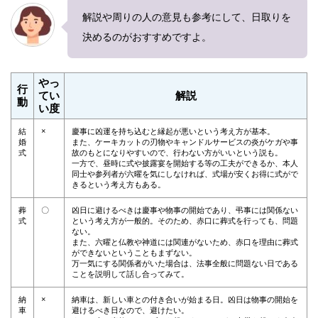
解説や周りの人の意見も参考にして、日取りを
決めるのがおすすめですよ。
やっ
行
てい
解説
動
い度
×
結
慶事に凶運を持ち込むと縁起が悪いという考え方が基本。
婚
また、ケーキカットの刃物やキャンドルサービスの炎がケガや事
式
故のもとになりやすいので、行わない方がいいという説も。
一方で、昼時に式や披露宴を開始する等の工夫ができるか、本人
同士や参列者が六曜を気にしなければ、式場が安くお得に式がで
きるという考え方もある。
葬
〇
凶日に避けるべきは慶事や物事の開始であり、弔事には関係ない
式
という考え方が一般的。そのため、赤口に葬式を行っても、問題
ない。
また、六曜と仏教や神道には関連がないため、赤口を理由に葬式
ができないということもまずない。
万一気にする関係者がいた場合は、法事全般に問題ない日である
ことを説明して話し合ってみて。
×
納
納車は、新しい車との付き合いが始まる日。凶日は物事の開始を
車
避けるべき日なので、避けたい。