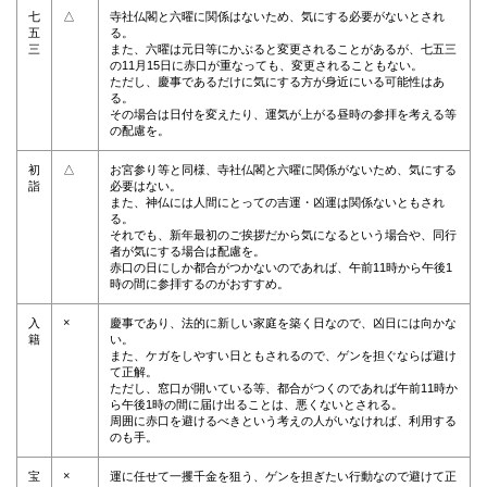
七
△
寺社仏閣と六曜に関係はないため、気にする必要がないとされ
五
る。
三
また、六曜は元日等にかぶると変更されることがあるが、七五三
の11月15日に赤口が重なっても、変更されることもない。
ただし、慶事であるだけに気にする方が身近にいる可能性はあ
る。
その場合は日付を変えたり、運気が上がる昼時の参拝を考える等
の配慮を。
初
△
お宮参り等と同様、寺社仏閣と六曜に関係がないため、気にする
詣
必要はない。
また、神仏には人間にとっての吉運・凶運は関係ないともされ
る。
それでも、新年最初のご挨拶だから気になるという場合や、同行
者が気にする場合は配慮を。
赤口の日にしか都合がつかないのであれば、午前11時から午後1
時の間に参拝するのがおすすめ。
×
入
慶事であり、法的に新しい家庭を築く日なので、凶日には向かな
籍
い。
また、ケガをしやすい日ともされるので、ゲンを担ぐならば避け
て正解。
ただし、窓口が開いている等、都合がつくのであれば午前11時か
ら午後1時の間に届け出ることは、悪くないとされる。
周囲に赤口を避けるべきという考えの人がいなければ、利用する
のも手。
×
宝
運に任せて一攫千金を狙う、ゲンを担ぎたい行動なので避けて正