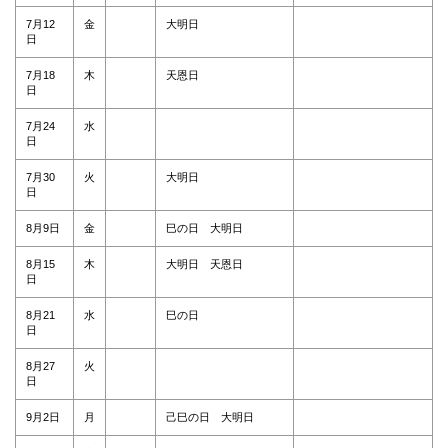
7月12
金
大明日
日
7月18
木
天恩日
日
7月24
水
日
7月30
火
大明日
日
8月9日
金
巳の日 大明日
8月15
木
大明日 天恩日
日
8月21
水
巳の日
日
8月27
火
日
9月2日
月
己巳の日 大明日