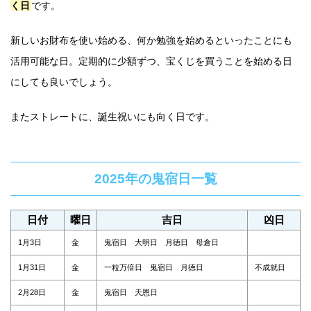
く日
です。
新しいお財布を使い始める、何か勉強を始めるといったことにも
活用可能な日。定期的に少額ずつ、宝くじを買うことを始める日
にしても良いでしょう。
またストレートに、誕生祝いにも向く日です。
2025年の鬼宿日一覧
日付
曜日
吉日
凶日
1月3日
金
鬼宿日 大明日 月徳日 母倉日
1月31日
金
一粒万倍日 鬼宿日 月徳日
不成就日
2月28日
金
鬼宿日 天恩日