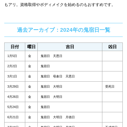
もアリ。資格取得やボディメイクを始めるのもおすすめです。
過去アーカイブ：2024年の鬼宿日一覧
日付
曜日
吉日
凶日
1月5日
金
鬼宿日 天恩日
2月2日
金
鬼宿日
3月1日
金
鬼宿日 母倉日 天恩日
3月29日
金
鬼宿日 大明日
受死日
4月26日
金
鬼宿日 大明日
5月24日
金
鬼宿日
6月21日
金
鬼宿日 大明日 月徳日