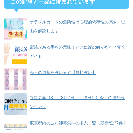
この記事と一緒に読まれています
オラクルカードの危険性は心理的依存性の高さ！理
由を解説します
縦線がある手相の意味！どこに縦の線がある？完全
ガイド
今月の運勢を占います【無料占い】
九星気学【8月（8月7日～9月6日）】今月の運勢ラ
ンキング
東京都内の占い師募集中の求人一覧【最新/全27件】