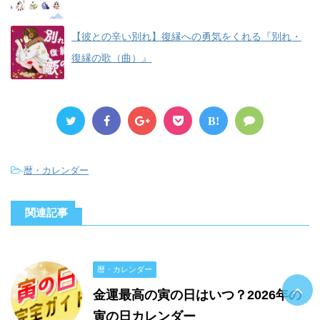
【彼との辛い別れ】復縁への勇気をくれる『別れ・
復縁の歌（曲）』
B!
-
暦・カレンダー
関連記事
暦・カレンダー
金運最高の寅の日はいつ？2026年の
寅の日カレンダー