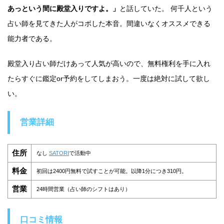
あっという間に殿堂入りですよ。」
と話していた。 何千人という
占い師を見てきた人がコボした本音。間違いなくオススメできる
能力者である。
殿堂入り占い師だけあって人気が高いので、無料権利を手に入れ
たらすぐに鑑定or予約をしてしまおう。一度は絶対に試して欲し
い。
営業詳細
住所
なし
SATORI
で活動中
料金
初回は2400円無料で試すことが可能。以降1分につき310円。
営業
24時間営業（占い師のシフトはあり）
口コミ情報