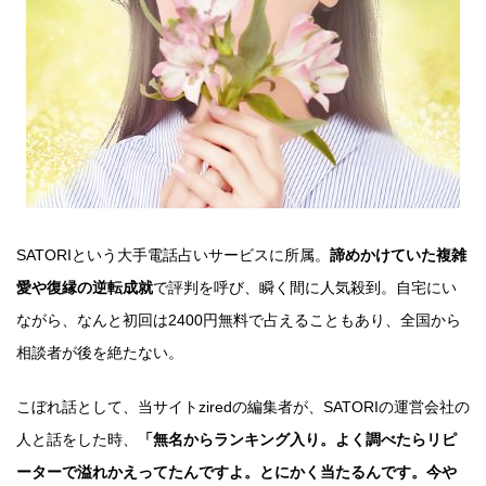
SATORIという大手電話占いサービスに所属。
諦めかけていた複雑
愛や復縁の逆転成就
で評判を呼び、瞬く間に人気殺到。自宅にい
ながら、なんと初回は2400円無料で占えることもあり、全国から
相談者が後を絶たない。
こぼれ話として、当サイトziredの編集者が、SATORIの運営会社の
人と話をした時、
「無名からランキング入り。よく調べたらリピ
ーターで溢れかえってたんですよ。とにかく当たるんです。今や