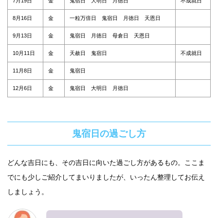
7月19日
金
鬼宿日 大明日 月徳日
不成就日
8月16日
金
一粒万倍日 鬼宿日 月徳日 天恩日
9月13日
金
鬼宿日 月徳日 母倉日 天恩日
10月11日
金
天赦日 鬼宿日
不成就日
11月8日
金
鬼宿日
12月6日
金
鬼宿日 大明日 月徳日
鬼宿日の過ごし方
どんな吉日にも、その吉日に向いた過ごし方があるもの。ここま
でにも少しご紹介してまいりましたが、いったん整理してお伝え
しましょう。