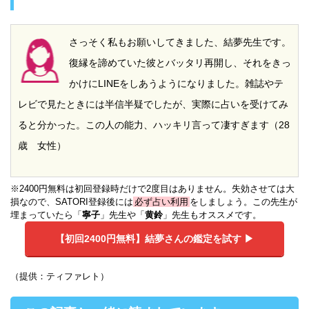
さっそく私もお願いしてきました、結夢先生です。
復縁を諦めていた彼とバッタリ再開し、それをきっ
かけにLINEをしあうようになりました。雑誌やテ
レビで見たときには半信半疑でしたが、実際に占いを受けてみ
ると分かった。この人の能力、ハッキリ言って凄すぎます（28
歳 女性）
※2400円無料は初回登録時だけで2度目はありません。失効させては大
損なので、SATORI登録後には
必ず占い利用
をしましょう。この先生が
埋まっていたら「
寧子
」先生や「
黄鈴
」先生もオススメです。
【初回2400円無料】
結夢さんの鑑定を試す ▶︎
（提供：ティファレト）