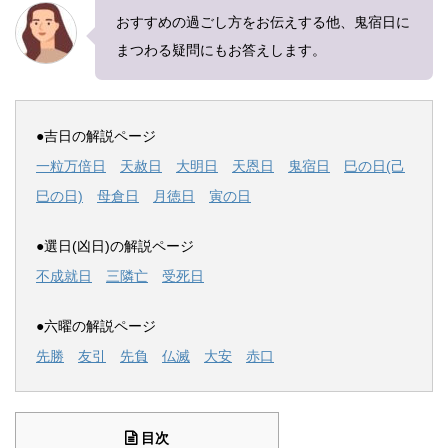
おすすめの過ごし方をお伝えする他、鬼宿日に
まつわる疑問にもお答えします。
●吉日の解説ページ
一粒万倍日
天赦日
大明日
天恩日
鬼宿日
巳の日(己
巳の日)
母倉日
月徳日
寅の日
●選日(凶日)の解説ページ
不成就日
三隣亡
受死日
●六曜の解説ページ
先勝
友引
先負
仏滅
大安
赤口
目次