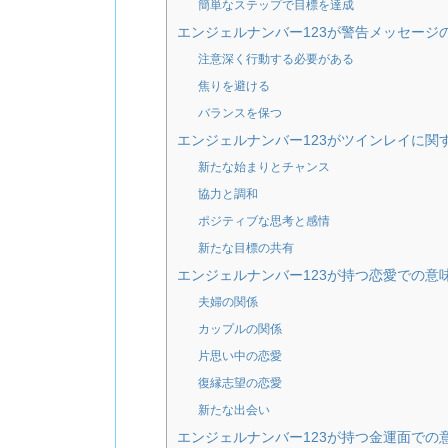
簡単なステップで目標を達成
エンジェルナンバー123が警告メッセージ
注意深く行動する必要がある
焦りを避ける
バランスを保つ
エンジェルナンバー123がツインレイに関
新たな始まりとチャンス
協力と調和
ポジティブな思考と感情
新たな目標の共有
エンジェルナンバー123が持つ恋愛での意
夫婦の関係
カップルの関係
片思い中の恋愛
復縁志望の恋愛
新たな出会い
エンジェルナンバー123が持つ金運面での