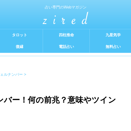
占い専門のWebマガジン
タロット
四柱推命
九星気学
復縁
電話占い
無料占い
ェルナンバー
>
ナンバー！何の前兆？意味やツイン