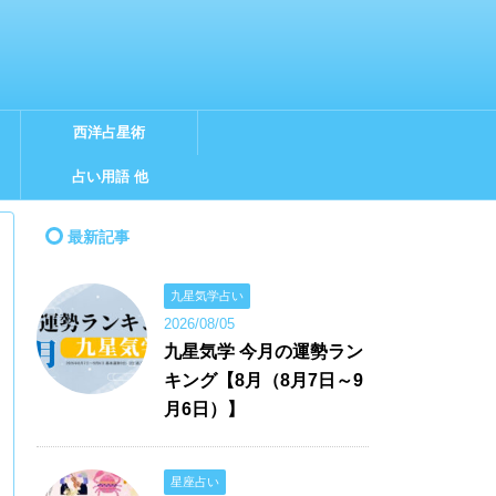
西洋占星術
占い用語 他
最新記事
九星気学占い
2026/08/05
九星気学 今月の運勢ラン
キング【8月（8月7日～9
月6日）】
星座占い