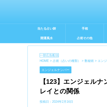
当たる占い師
手相
開運風水
占術その他
HOME
>
占術（占いの種類）
>
数秘術
>
エンジ
エンジェルナンバー
【123】エンジェル
レイとの関係
投稿日：
2024年2月16日