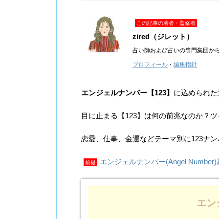
この記事の著者・監修者
zired（ジレット）
占い師および占いの専門集団か
プロフィール
・
編集指針
エンジェルナンバー【123】
に込められた
目に止まる【123】は何の前兆なのか？
恋愛、仕事、金運などテーマ別に123ナ
エンジェルナンバー(Angel Number
前提
エン