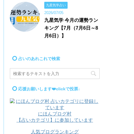
九星気学占い
2026/07/05
九星気学 今月の運勢ラン
キング【7月（7月6日～8
月6日）】
占いのあれこれで検索
応援お願いします❤️clickで投票↓
にほんブログ村
【占いカテゴリ】に参加しています
人気ブログランキング