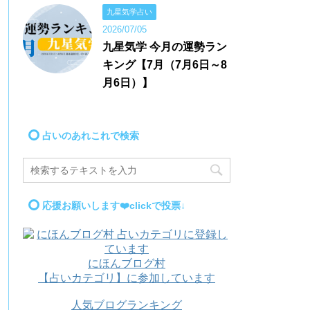
九星気学占い
2026/07/05
九星気学 今月の運勢ラン
キング【7月（7月6日～8
月6日）】
占いのあれこれで検索
応援お願いします❤️clickで投票↓
にほんブログ村
【占いカテゴリ】に参加しています
人気ブログランキング