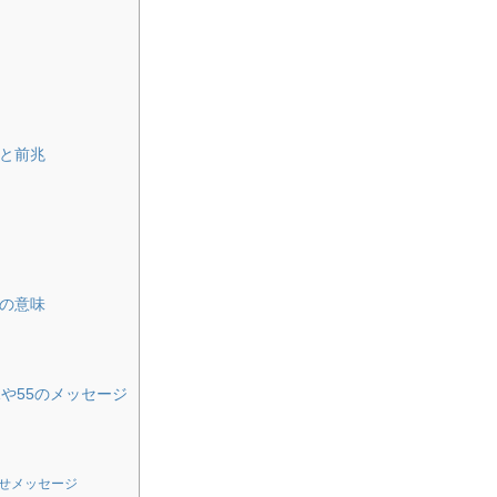
味と前兆
での意味
1や55のメッセージ
わせメッセージ