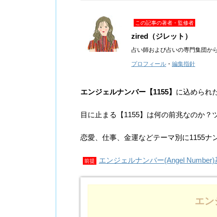
この記事の著者・監修者
zired（ジレット）
占い師および占いの専門集団か
プロフィール
・
編集指針
エンジェルナンバー【1155】
に込められ
目に止まる【1155】は何の前兆なのか
恋愛、仕事、金運などテーマ別に1155
エンジェルナンバー(Angel Number
前提
エン