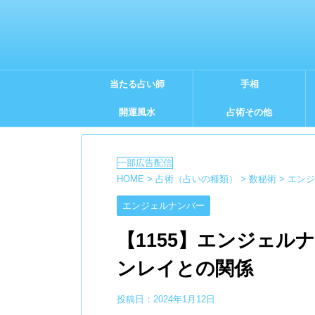
当たる占い師
手相
開運風水
占術その他
HOME
>
占術（占いの種類）
>
数秘術
>
エンジ
エンジェルナンバー
【1155】エンジェル
ンレイとの関係
投稿日：
2024年1月12日