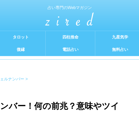
占い専門のWebマガジン
タロット
四柱推命
九星気学
復縁
電話占い
無料占い
ェルナンバー
>
ナンバー！何の前兆？意味やツイ