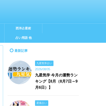
西洋占星術
占い用語 他
最新記事
九星気学占い
2026/08/05
九星気学 今月の運勢ラン
キング【8月（8月7日～9
月6日）】
星座占い