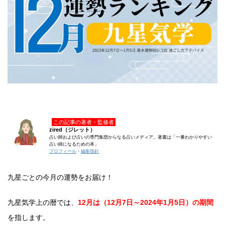
この記事の著者・監修者
zired（ジレット）
占い師および占いの専門集団からなる占いメディア。著書は「一番わかりやすい
占い師になるための本」
プロフィール
・
編集指針
九星ごとの今月の運勢をお届け！
九星気学上の暦では、
12月は（12月7日～2024年1月5日）の期間
を指します。