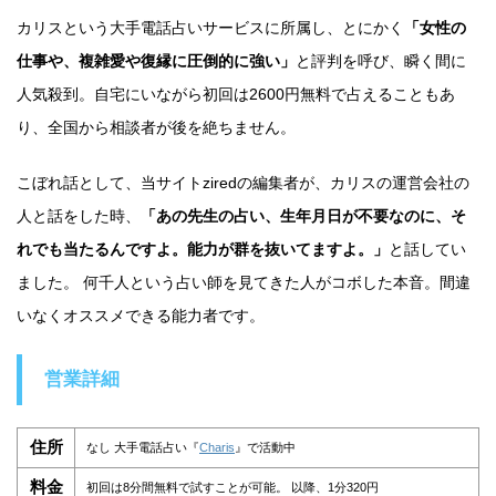
カリスという大手電話占いサービスに所属し、とにかく
「女性の
仕事や、複雑愛や復縁に圧倒的に強い」
と評判を呼び、瞬く間に
人気殺到。自宅にいながら初回は2600円無料で占えることもあ
り、全国から相談者が後を絶ちません。
こぼれ話として、当サイトziredの編集者が、カリスの運営会社の
人と話をした時、
「あの先生の占い、生年月日が不要なのに、そ
れでも当たるんですよ。能力が群を抜いてますよ。」
と話してい
ました。 何千人という占い師を見てきた人がコボした本音。間違
いなくオススメできる能力者です。
営業詳細
住所
なし 大手電話占い『
Charis
』で活動中
料金
初回は8分間無料で試すことが可能。 以降、1分320円