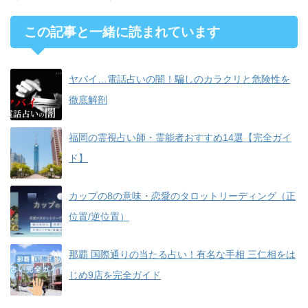
この記事と一緒に読まれています
ヤバイ…電話占いの闇！騙しのカラクリと危険性を
徹底解剖
福岡の霊視占い師・霊能者おすすめ14選【完全ガイ
ド】
カップの8の意味・恋愛のタロットリーディング（正
位置/逆位置）
那覇 国際通りの当たる占い！有名な手相 三仁相をは
じめ9店を完全ガイド