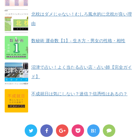
北枕はダメじゃない！むしろ風水的に北枕が良い理
由
数秘術 運命数【1】- 生き方・男女の性格・相性
沼津で占い！よく当たる占い店・占い師【完全ガイ
ド】
不成就日は気にしない？迷信？信憑性はあるの？
B!