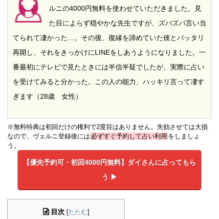
ルニの4000円無料を使わせていただきました。見
た目によらず穏やかな先生ですが、ズバズバ言い当
てられて凄かった…。その後、復縁を諦めていた彼とバッタリ
再開し、それをきっかけにLINEをしあうようになりました。一
番最初にテレビで見たときには半信半疑でしたが、実際に占い
を受けてみると分かった。この人の能力、ハッキリ言って凄す
ぎます（28歳 女性）
※無料特典は初回だけの権利で2度目はありません。失効させては大損
なので、ヴェルニ登録後には
必ずすぐ予約して占い利用
をしましょ
う。
【優先予約可・初回4000円無料】
ダイさんに占ってもら
う ▶︎
目次
[
たたむ
]