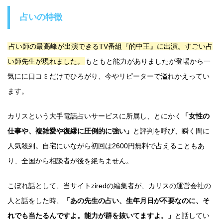
占いの特徴
占い師の最高峰が出演できるTV番組『的中王』に出演。すごい占
い師先生が現れました。
もともと能力がありましたが登場から一
気にに口コミだけでひろがり、今やリピーターで溢れかえってい
ます。
カリスという大手電話占いサービスに所属し、とにかく
「女性の
仕事や、複雑愛や復縁に圧倒的に強い」
と評判を呼び、瞬く間に
人気殺到。自宅にいながら初回は2600円無料で占えることもあ
り、全国から相談者が後を絶ちません。
こぼれ話として、当サイトziredの編集者が、カリスの運営会社の
人と話をした時、
「あの先生の占い、生年月日が不要なのに、そ
れでも当たるんですよ。能力が群を抜いてますよ。」
と話してい