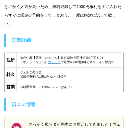
とにかく人気が高いため、無料登録して4000円権利を手に入れた
らすぐに鑑定or予約をしてしまおう。一度は絶対に試して欲し
い。
営業詳細
拠点住所【原宿占いタリム】東京都渋谷区神宮前1丁目8-21
住所
【オンライン占い】
ヴェルニ
で最大4000円無料でオンライン鑑定中
ヴェルニの場合
料金
4000円無料 /以降1分あたり340円
営業
24時間営業（占い師のシフトはあり）
口コミ情報
さっそく私もダイ先生にお願いしてきました！ヴェ