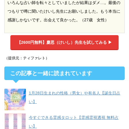
いろんな占い師を転々としていましたが結果はダメ…。最後の
つもりで噂に聞いたけいし先生にお願いしました。もう本当に
感謝しかないです。出会えて良かった。（27歳 女性）
【2600円無料】
慶思（けいし）先生を試してみる ▶︎
（提供元：ティファレト）
この記事と一緒に読まれています
1月28日生まれの性格（男女）や有名人【誕生日占
い】
今すぐできる霊感タロット【霊感霊視透視 無料占
い】