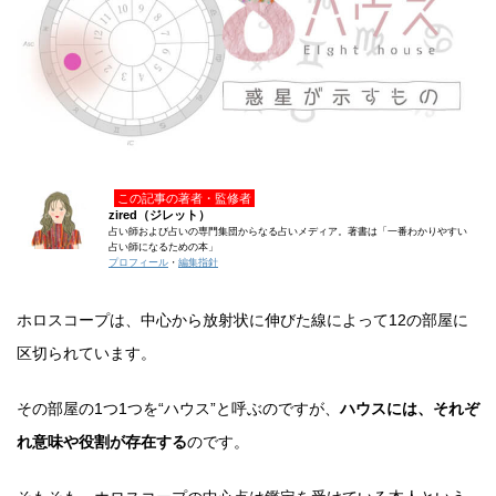
この記事の著者・監修者
zired（ジレット）
占い師および占いの専門集団からなる占いメディア。著書は「一番わかりやすい
占い師になるための本」
プロフィール
・
編集指針
ホロスコープは、中心から放射状に伸びた線によって12の部屋に
区切られています。
その部屋の1つ1つを“ハウス”と呼ぶのですが、
ハウスには、それぞ
れ意味や役割が存在する
のです。