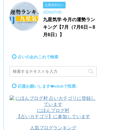
九星気学占い
2026/07/05
九星気学 今月の運勢ラン
キング【7月（7月6日～8
月6日）】
占いのあれこれで検索
応援お願いします❤️clickで投票↓
にほんブログ村
【占いカテゴリ】に参加しています
人気ブログランキング