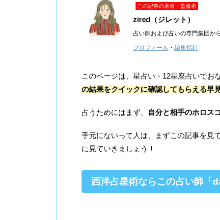
この記事の著者・監修者
zired（ジレット）
占い師および占いの専門集団か
プロフィール
・
編集指針
このページは、星占い・12星座占いでお
の結果をクイックに確認してもらえる早
占うためにはまず、
自分と相手のホロス
手元にないって人は、まずこの記事を見
に見ていきましょう！
西洋占星術ならこの占い師「da