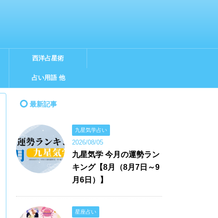
西洋占星術
占い用語 他
最新記事
九星気学占い
2026/08/05
九星気学 今月の運勢ラン
キング【8月（8月7日～9
月6日）】
星座占い