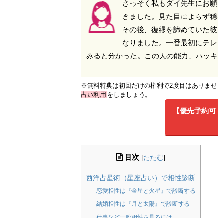
さっそく私もダイ先生にお願
きました。見た目によらず穏
その後、復縁を諦めていた彼
なりました。一番最初にテレ
みると分かった。この人の能力、ハッキ
※無料特典は初回だけの権利で2度目はありま
占い利用
をしましょう。
【優先予約可・
目次
[
たたむ
]
西洋占星術（星座占い）で相性診断
恋愛相性は『金星と火星』で診断する
結婚相性は『月と太陽』で診断する
仕事など一般相性を見るには