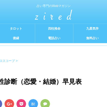
占い専門のWebマガジン
タロット
四柱推命
九星気学
復縁
電話占い
無料占い
ロスコープ
>
性診断（恋愛・結婚）早見表
B!