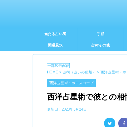
当たる占い師
手相
開運風水
占術その他
HOME
>
占術（占いの種類）
>
西洋占星術・ホ
西洋占星術・ホロスコープ
西洋占星術で彼との相
更新日：
2023年5月24日