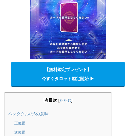
【無料鑑定プレゼント】
今すぐタロット鑑定開始 ▶︎
目次
[
たたむ
]
ペンタクルの6の意味
正位置
逆位置