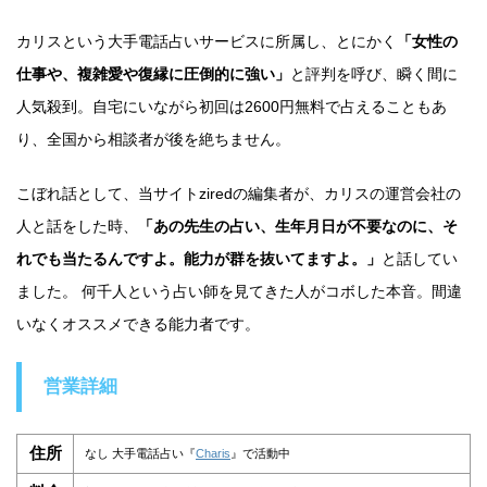
カリスという大手電話占いサービスに所属し、とにかく
「女性の
仕事や、複雑愛や復縁に圧倒的に強い」
と評判を呼び、瞬く間に
人気殺到。自宅にいながら初回は2600円無料で占えることもあ
り、全国から相談者が後を絶ちません。
こぼれ話として、当サイトziredの編集者が、カリスの運営会社の
人と話をした時、
「あの先生の占い、生年月日が不要なのに、そ
れでも当たるんですよ。能力が群を抜いてますよ。」
と話してい
ました。 何千人という占い師を見てきた人がコボした本音。間違
いなくオススメできる能力者です。
営業詳細
住所
なし 大手電話占い『
Charis
』で活動中