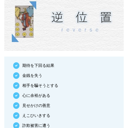
期待を下回る結果
金銭を失う
相手を騙そうとする
心に余裕がある
見せかけの善意
えこひいきする
詐欺被害に遭う