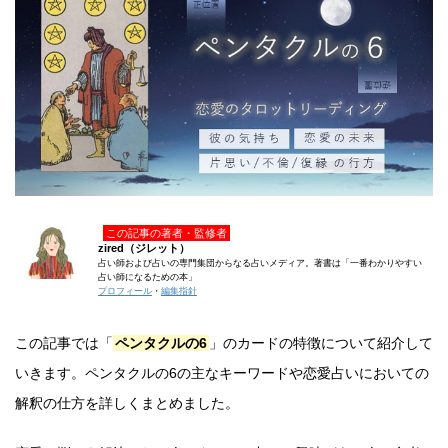
この記事の著者・監修者
zired（ジレット）
占い師および占いの専門集団からなる占いメディア。著書は「一番わかりやすい
占い師になるための本」
プロフィール
・
編集指針
この記事では「
ペンタクルの6
」のカードの特徴について紹介して
いきます。ペンタクルの6の主なキーワードや恋愛占いにおいての
解釈の仕方を詳しくまとめました。