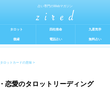
占い専門のWebマガジン
タロット
四柱推命
九星気学
復縁
電話占い
無料占い
タロットカードの意味
>
・恋愛のタロットリーディング