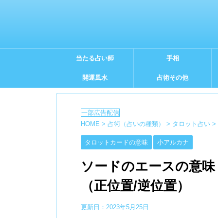
当たる占い師
手相
開運風水
占術その他
HOME
>
占術（占いの種類）
>
タロット占い
>
タロットカードの意味
小アルカナ
ソードのエースの意味
（正位置/逆位置）
更新日：
2023年5月25日