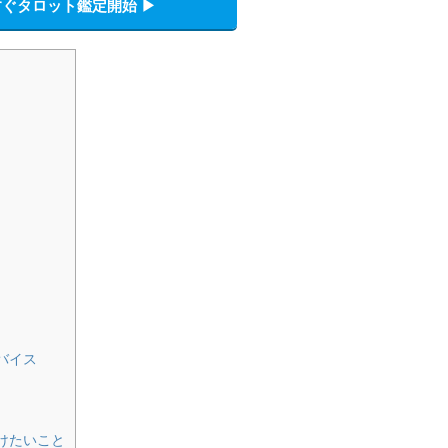
ぐタロット鑑定開始 ▶︎
バイス
けたいこと