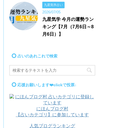
九星気学占い
2026/07/05
九星気学 今月の運勢ラン
キング【7月（7月6日～8
月6日）】
占いのあれこれで検索
応援お願いします❤️clickで投票↓
にほんブログ村
【占いカテゴリ】に参加しています
人気ブログランキング