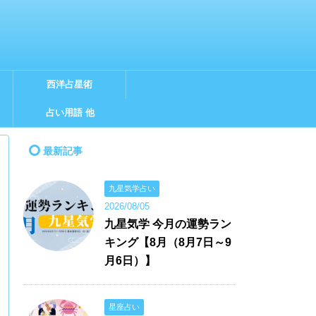
西洋占星術
占い用語 他
最新記事
九星気学占い
2026/08/05
九星気学 今月の運勢ラン
キング【8月（8月7日～9
月6日）】
星座占い