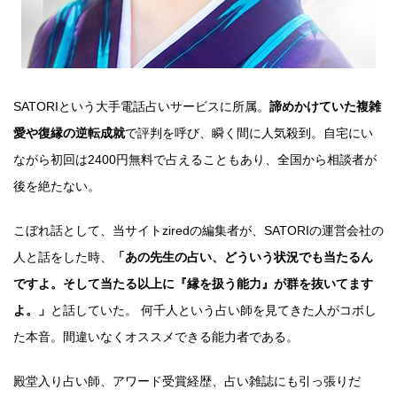
SATORIという大手電話占いサービスに所属。
諦めかけていた複雑
愛や復縁の逆転成就
で評判を呼び、瞬く間に人気殺到。自宅にい
ながら初回は2400円無料で占えることもあり、全国から相談者が
後を絶たない。
こぼれ話として、当サイトziredの編集者が、SATORIの運営会社の
人と話をした時、
「あの先生の占い、どういう状況でも当たるん
ですよ。そして当たる以上に『縁を扱う能力』が群を抜いてます
よ。」
と話していた。 何千人という占い師を見てきた人がコボし
た本音。間違いなくオススメできる能力者である。
殿堂入り占い師、アワード受賞経歴、占い雑誌にも引っ張りだ