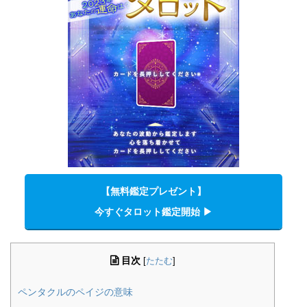
【無料鑑定プレゼント】
今すぐタロット鑑定開始 ▶︎
目次
[
たたむ
]
ペンタクルのペイジの意味