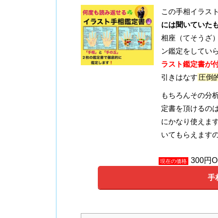
この手相イラス
には聞いていた
相座（てそうざ
ン鑑定をしてい
ラスト鑑定書が付
引きはなす
圧倒
もちろんその分
定書を頂けるの
にかなり使えま
いてもらえます
300円
現在の価格
手