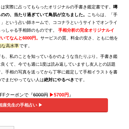
トは実際に占ってもらったオリジナルの手書き鑑定書です。
噂
ものの、当たり過ぎていて鳥肌が立ちました。
こちらは、「手
）」という占い師ネームで、ココナラというサイトでオンライ
らっしゃる手相師のものです。
手相分析の完全オリジナルイ
いてなんと6000円。
サービスの質、料金の安さ、ともに他を
的な高水準
です。
析も、私のことを知っているかのような当たりぶり。手書き鑑
は良くて、今でも週に1度は読み返していますし友人との話題
す。手相の写真を送ってから丁寧に鑑定して手相イラストを書
のでまだやってない人は
絶対にやるべき
です。
OFFクーポンで『
6000円
▶︎5700円
』
相座先生の手相占い ▶︎