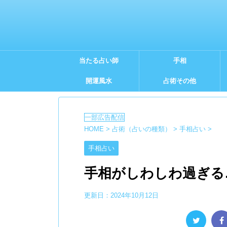
当たる占い師
手相
開運風水
占術その他
HOME
>
占術（占いの種類）
>
手相占い
>
手相占い
手相がしわしわ過ぎる
更新日：
2024年10月12日