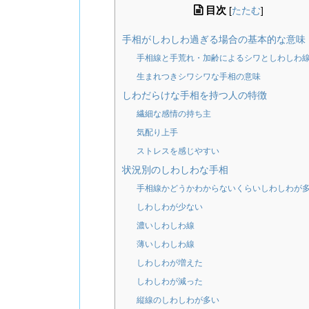
目次
[
たたむ
]
手相がしわしわ過ぎる場合の基本的な意味
手相線と手荒れ・加齢によるシワとしわしわ
生まれつきシワシワな手相の意味
しわだらけな手相を持つ人の特徴
繊細な感情の持ち主
気配り上手
ストレスを感じやすい
状況別のしわしわな手相
手相線かどうかわからないくらいしわしわが
しわしわが少ない
濃いしわしわ線
薄いしわしわ線
しわしわが増えた
しわしわが減った
縦線のしわしわが多い