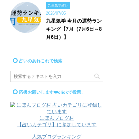
九星気学占い
2026/07/05
九星気学 今月の運勢ラン
キング【7月（7月6日～8
月6日）】
占いのあれこれで検索
応援お願いします❤️clickで投票↓
にほんブログ村
【占いカテゴリ】に参加しています
人気ブログランキング