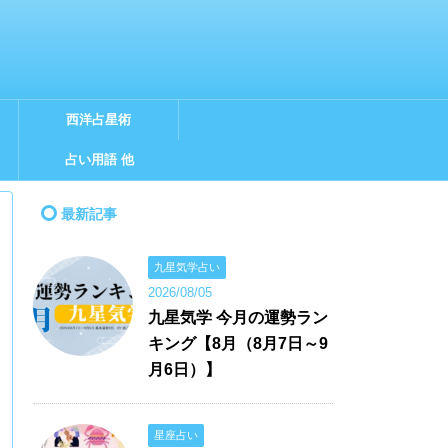
西洋占星術
占い用語 他
最新記事
九星気学占い
2026/08/05
九星気学 今月の運勢ラン
キング【8月（8月7日～9
月6日）】
星座占い