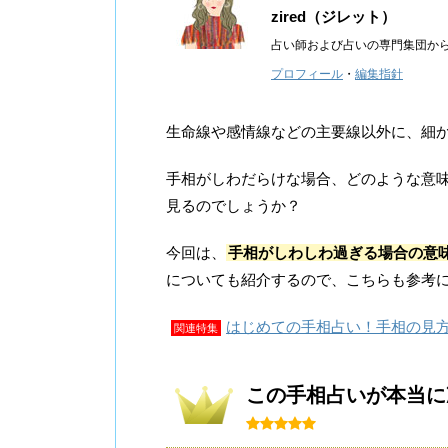
zired（ジレット）
占い師および占いの専門集団か
プロフィール
・
編集指針
生命線や感情線などの主要線以外に、細
手相がしわだらけな場合、どのような意
見るのでしょうか？
今回は、
手相がしわしわ過ぎる場合の意
についても紹介するので、こちらも参考
はじめての手相占い！手相の見
関連特集
この手相占いが本当に