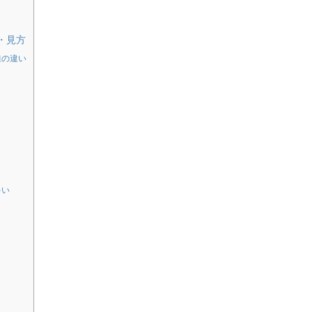
・見方
線の違い
多い