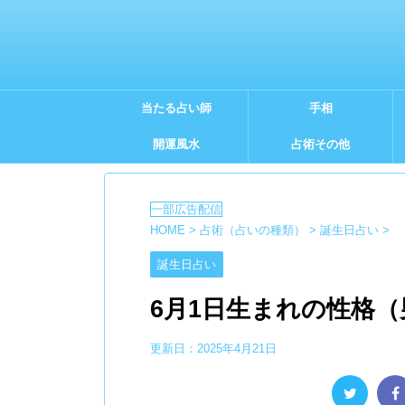
当たる占い師
手相
開運風水
占術その他
HOME
>
占術（占いの種類）
>
誕生日占い
>
誕生日占い
6月1日生まれの性格
更新日：
2025年4月21日