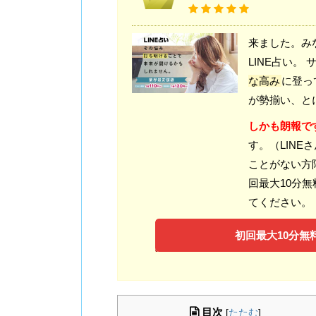
来ました。み
LINE占い
な高み
に登っ
が勢揃い、と
しかも朗報で
す。（LINE
ことがない方
回最大10分
てください。
初回最大10分無料
目次
[
たたむ
]