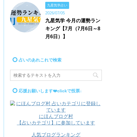
九星気学占い
2026/07/05
九星気学 今月の運勢ラン
キング【7月（7月6日～8
月6日）】
占いのあれこれで検索
応援お願いします❤️clickで投票↓
にほんブログ村
【占いカテゴリ】に参加しています
人気ブログランキング