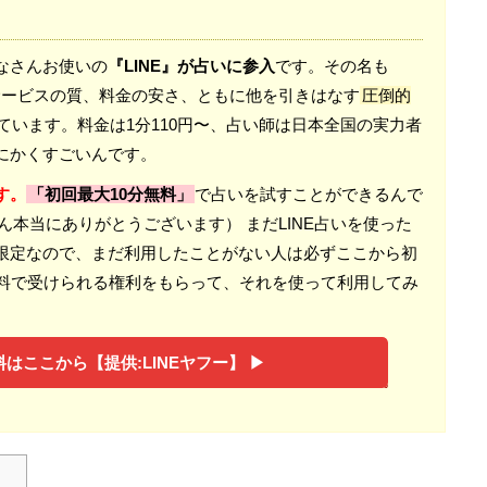
なさんお使いの
『LINE』が占いに参入
です。その名も
。 サービスの質、料金の安さ、ともに他を引きはなす
圧倒的
ています。料金は1分110円〜、占い師は日本全国の実力者
にかくすごいんです。
す。
「初回最大10分無料」
で占いを試すことができるんで
さん本当にありがとうございます） まだLINE占いを使った
限定なので、まだ利用したことがない人は必ずここから初
無料で受けられる権利をもらって、それを使って利用してみ
はここから【提供:LINEヤフー】 ▶︎