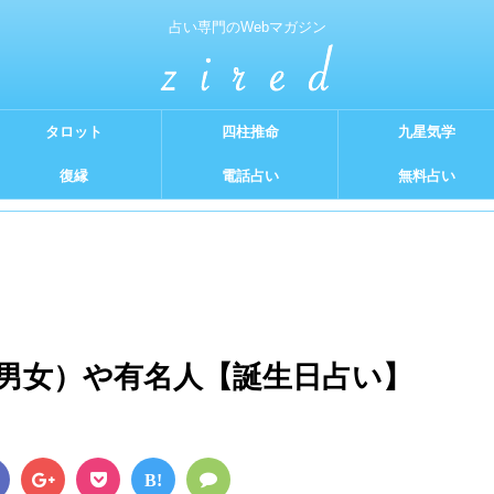
占い専門のWebマガジン
タロット
四柱推命
九星気学
復縁
電話占い
無料占い
（男女）や有名人【誕生日占い】
B!