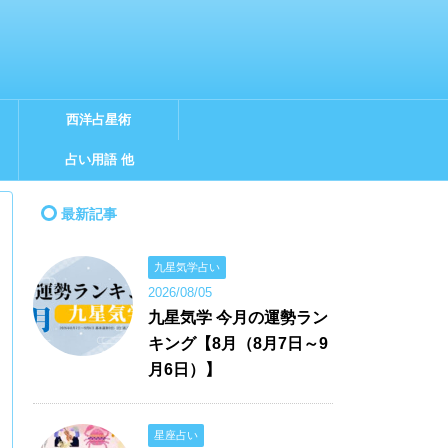
西洋占星術
占い用語 他
最新記事
九星気学占い
2026/08/05
九星気学 今月の運勢ラン
キング【8月（8月7日～9
月6日）】
星座占い