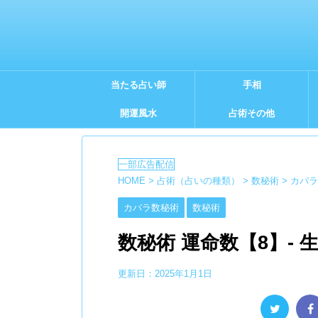
当たる占い師
手相
開運風水
占術その他
HOME
>
占術（占いの種類）
>
数秘術
>
カバラ
カバラ数秘術
数秘術
数秘術 運命数【8】-
更新日：
2025年1月1日