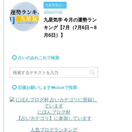
九星気学占い
2026/07/05
九星気学 今月の運勢ラン
キング【7月（7月6日～8
月6日）】
占いのあれこれで検索
応援お願いします❤️clickで投票↓
にほんブログ村
【占いカテゴリ】に参加しています
人気ブログランキング