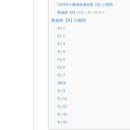
2026年の数秘術運命数【8】の運勢
数秘術【8】のラッキーカラー
数秘術【8】の相性
8と1
8と2
8と3
8と4
8と5
8と6
8と7
8同士
8と9
8と11
8と22
8と33
8と44