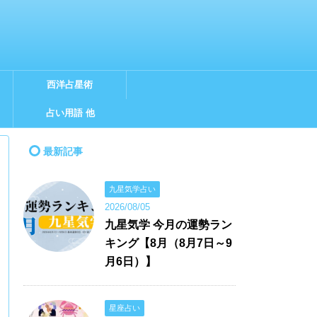
西洋占星術
占い用語 他
最新記事
九星気学占い
2026/08/05
九星気学 今月の運勢ラン
キング【8月（8月7日～9
月6日）】
星座占い