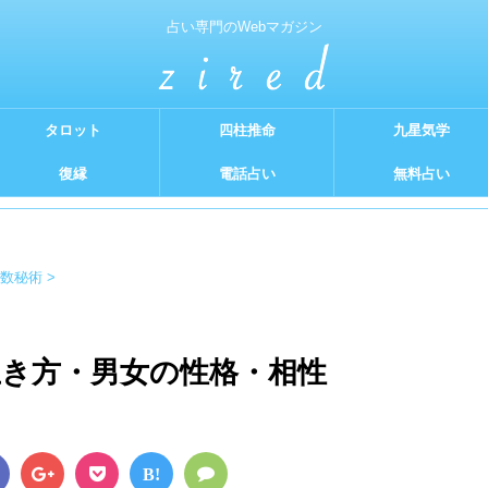
占い専門のWebマガジン
タロット
四柱推命
九星気学
復縁
電話占い
無料占い
数秘術
>
 生き方・男女の性格・相性
B!