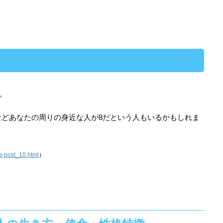
。
などあなたの周りの身近な人が8だという人もいるかもしれま
og-post_10.html
）