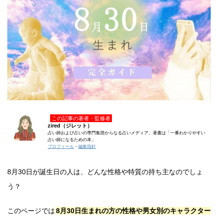
この記事の著者・監修者
zired（ジレット）
占い師および占いの専門集団からなる占いメディア。著書は「一番わかりやすい
占い師になるための本」
プロフィール
・
編集指針
8月30日が誕生日の人は、どんな性格や特質の持ち主なのでしょ
う？
このページでは
8月30日生まれの方の性格や男女別のキャラクター