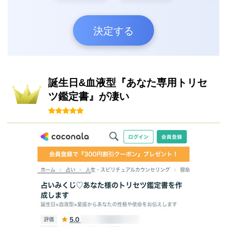
決定する
誕生日&血液型『あなた専用トリセ
ツ鑑定書』が凄い