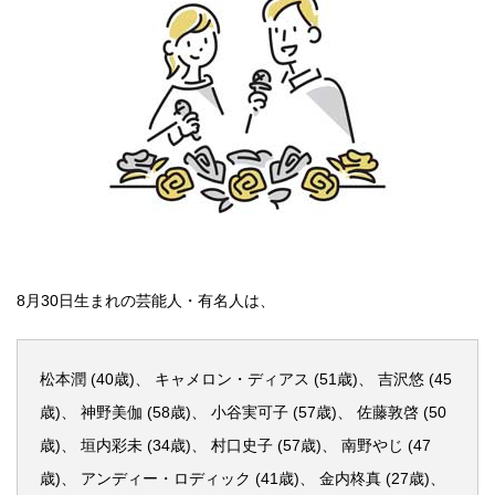
8月30日生まれの芸能人・有名人は、
松本潤 (40歳)、 キャメロン・ディアス (51歳)、 吉沢悠 (45
歳)、 神野美伽 (58歳)、 小谷実可子 (57歳)、 佐藤敦啓 (50
歳)、 垣内彩未 (34歳)、 村口史子 (57歳)、 南野やじ (47
歳)、 アンディー・ロディック (41歳)、 金内柊真 (27歳)、