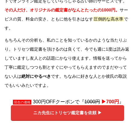
トでオンライン鑑定をしていらっしゃる占い師のサービスです。
その人だけ、オリジナルの鑑定書がなんとたったの1000円。
サー
ビスの質、料金の安さ、ともに他を引きはなす
圧倒的な高水準
で
す。
もちろんその分析も、私のことを知っているかのような当たりぶ
り。トリセツ鑑定書を頂けるのは良くて、今でも週に1度は読み返
していますし友人との話題にかなり使えます。情報を送ってから
丁寧に鑑定しつつも割とすぐにやってもらえますのでまだやって
ない人は
絶対にやるべき
です。ちなみに好きな人とか彼氏の取説
でもいいみたいですよ。
300円OFFクーポンで『
1000円
▶︎700円
』
現在の価格
ニカ先生にトリセツ鑑定書を依頼 ▶︎