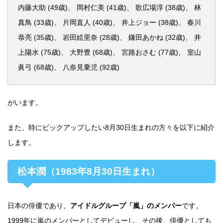
内藤大助 (49歳)、 岡村仁美 (41歳)、 歌広場淳 (38歳)、 林
真鳥 (33歳)、 片岡直人 (40歳)、 井上ジョー (38歳)、 春川
恭亮 (35歳)、 岩田絵里奈 (28歳)、 鎌田あかね (32歳)、 井
上陽水 (75歳)、 大野豊 (68歳)、 宮路おさむ (77歳)、 室山
眞弓 (68歳)、 八奈見乗児 (92歳)
がいます。
また、特にピックアップしたい8月30日生まれの方々を以下に紹介
します。
松本潤（1983年8月30日生まれ）
日本の俳優であり、
アイドルグループ「嵐」のメンバー
です。
1999年に嵐のメンバーとしてデビューし、その後、俳優としても